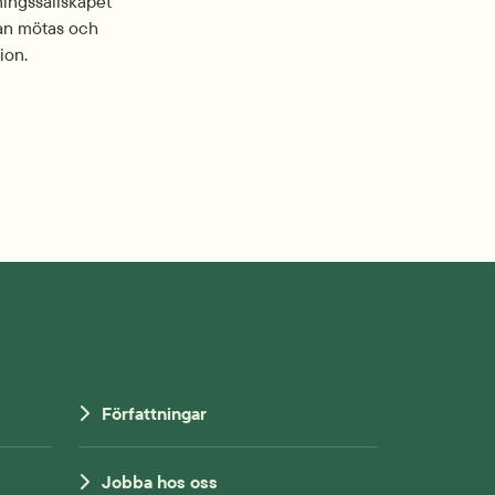
ngssällskapet 
an mötas och 
ion.
Författningar
Jobba hos oss