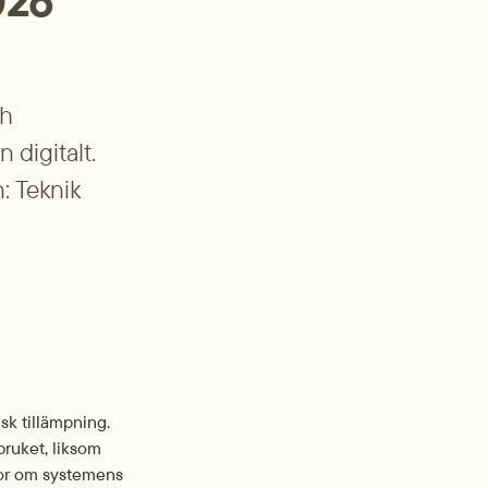
026
h 
digitalt. 
 Teknik 
k tillämpning. 
bruket, liksom 
gor om systemens 