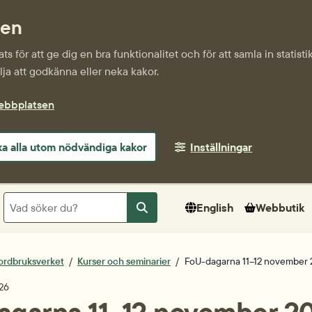
sen
s för att ge dig en bra funktionalitet och för att samla in statis
ja att godkänna eller neka kakor.
webbplatsen
a alla utom nödvändiga kakor
Inställningar
Sök
English
Webbutik
Sök
ordbruksverket
Kurser och seminarier
FoU-dagarna 11–12 november 
tum
26