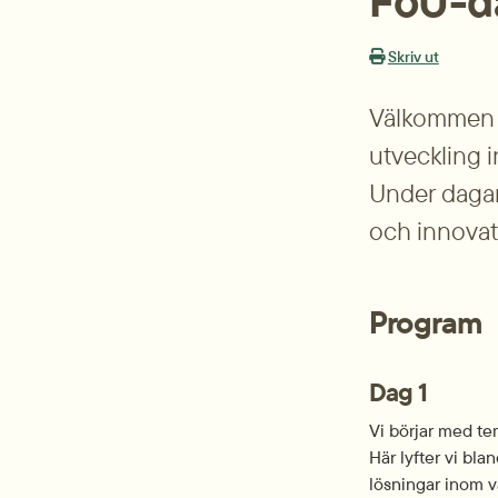
FoU-d
Skriv ut
Välkommen ti
utveckling i
Under dagarn
och innovat
Program
Dag 1
Vi börjar med te
Här lyfter vi bla
lösningar inom v