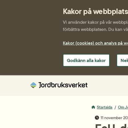
Kakor på webbplat
Vi använder kakor på vår webbplat
förbättra webbplatsen. Du kan väl
Kakor (cookies) och analys på 
Godkänn alla kakor
Nek
Startsida
Om J
publiceringsda
11 november 20