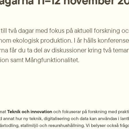
agarna 11–12 november 2
ll två dagar med fokus på aktuell forskning oc
nom ekologisk produktion. I år hålls konferensen 
a får du ta del av diskussioner kring två teman:
ion samt Mångfunktionalitet.
mat 
Teknik och innovation
 och fokuserar på forskning med praktis
nd annat hur ny teknik, digitalisering och data kan användas i lant
äxtodling, stallmiljö och resurshushållning. Vi belyser också frå