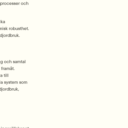
 processer och 
ka 
sk robusthet. 
djordbruk.
g och samtal 
 framåt. 
till 
la system som 
jordbruk, 