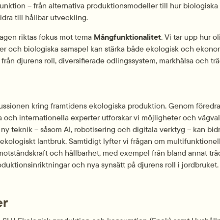
funktion – från alternativa produktionsmodeller till hur biologiska
dra till hållbar utveckling.
agen riktas fokus mot tema 
Mångfunktionalitet
. Vi tar upp hur oli
r och biologiska samspel kan stärka både ekologisk och ekonomi
rån djurens roll, diversifierade odlingssystem, markhälsa och trä
kussionen kring framtidens ekologiska produktion. Genom föredra
 och internationella experter utforskar vi möjligheter och vägval
 ny teknik – såsom AI, robotisering och digitala verktyg – kan bidra 
ekologiskt lantbruk. Samtidigt lyfter vi frågan om multifunktionel
 motståndskraft och hållbarhet, med exempel från bland annat träd
uktionsinriktningar och nya synsätt på djurens roll i jordbruket.
er