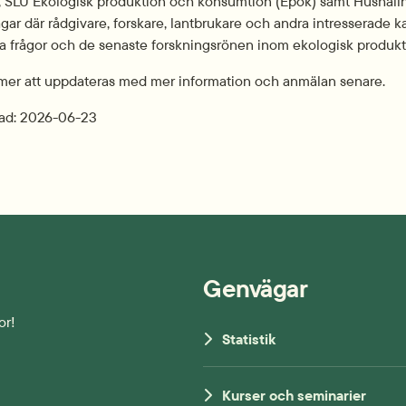
 SLU Ekologisk produktion och konsumtion (Epok) samt Hushållni
ar där rådgivare, forskare, lantbrukare och andra intresserade k
la frågor och de senaste forskningsrönen inom ekologisk produkt
er att uppdateras med mer information och anmälan senare.
ad: 
2026-06-23
Genvägar
or!
Statistik
Kurser och seminarier