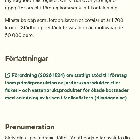
myndigheternas register. Om vi behöver ytterligare 
uppgifter om ditt företag kommer vi att kontakta dig.
Minsta belopp som Jordbruksverket betalar ut är 1 700 
kronor. Stödbeloppet får inte vara mer än motsvarande 
50 000 euro.
Författningar
Extern länk.
Förordning (2026:1524) om statligt stöd till företag 
inom primärproduktion av jordbruksprodukter eller 
fiskeri- och vattenbruksprodukter för ökade kostnader 
med anledning av krisen i Mellanöstern (riksdagen.se)
Prenumeration
Skriv din e-postadress i fältet för att börja eller avsluta din 