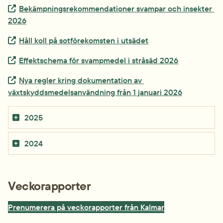
Extern länk.
Bekämpningsrekommendationer svampar och insekter 
2026
Extern länk.
Håll koll på sotförekomsten i utsädet
Extern länk.
Effektschema för svampmedel i stråsäd 2026
Extern länk.
Nya regler kring dokumentation av 
växtskyddsmedelsanvändning från 1 januari 2026
2025
2024
Veckorapporter
Prenumerera på veckorapporter från Kalmar