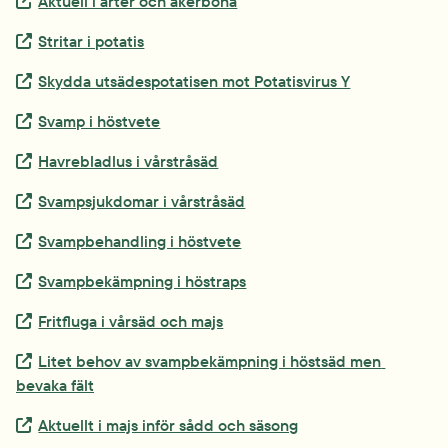
Extern länk.
Aktuell i ärter och åkerböna
Extern länk.
Stritar i potatis
Extern länk.
Skydda utsädespotatisen mot Potatisvirus Y
Extern länk.
Svamp i höstvete
Extern länk.
Havrebladlus i vårstråsäd
Extern länk.
Svampsjukdomar i vårstråsäd
Extern länk.
Svampbehandling i höstvete
Extern länk.
Svampbekämpning i höstraps
Extern länk.
Fritfluga i vårsäd och majs
Extern länk.
Litet behov av svampbekämpning i höstsäd men 
bevaka fält
Extern länk.
Aktuellt i majs inför sådd och säsong