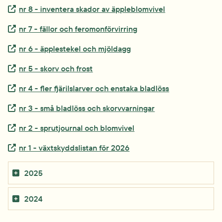
Extern länk.
nr 8 - inventera skador av äppleblomvivel
Extern länk.
nr 7 - fällor och feromonförvirring
Extern länk.
nr 6 - äpplestekel och mjöldagg
Extern länk.
nr 5 - skorv och frost
Extern länk.
nr 4 - fler fjärilslarver och enstaka bladlöss
Extern länk.
nr 3 - små bladlöss och skorvvarningar
Extern länk.
nr 2 - sprutjournal och blomvivel
Extern länk.
nr 1 - växtskyddslistan för 2026
2025
2024