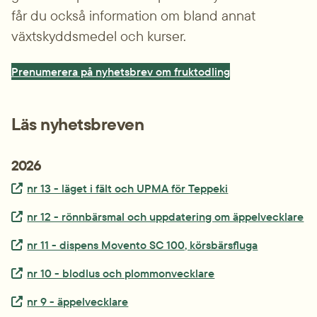
får du också information om bland annat 
växtskyddsmedel och kurser.
Prenumerera på nyhetsbrev om fruktodling
Läs nyhetsbreven
2026
Extern länk.
nr 13 - läget i fält och UPMA för Teppeki
Extern länk.
nr 12 - rönnbärsmal och uppdatering om äppelvecklare
Extern länk.
nr 11 - dispens Movento SC 100, körsbärsfluga
Extern länk.
nr 10 - blodlus och plommonvecklare
Extern länk.
nr 9 - äppelvecklare