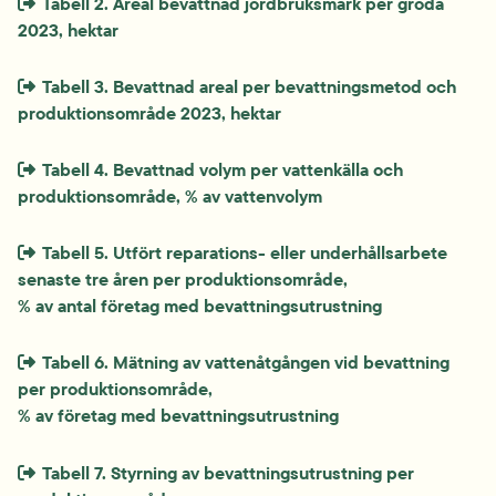
Extern länk som öppnas i nytt fönster eller ny flik.
Tabell 2. Areal bevattnad jordbruksmark per gröda 
2023, hektar
Extern länk som öppnas i nytt fönster eller ny flik.
Tabell 3. Bevattnad areal per bevattningsmetod och 
produktionsområde 2023, hektar
Extern länk som öppnas i nytt fönster eller ny flik.
Tabell 4. Bevattnad volym per vattenkälla och 
produktionsområde, % av vattenvolym
Extern länk som öppnas i nytt fönster eller ny flik.
Tabell 5. Utfört reparations- eller underhållsarbete 
senaste tre åren per produktionsområde, 
% av antal företag med bevattningsutrustning
Extern länk som öppnas i nytt fönster eller ny flik.
Tabell 6. Mätning av vattenåtgången vid bevattning 
per produktionsområde, 
% av företag med bevattningsutrustning
Extern länk som öppnas i nytt fönster eller ny flik.
Tabell 7. Styrning av bevattningsutrustning per 