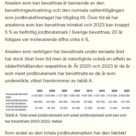
Arealen som kan bevattnas är beroende av den 
bevattningsutrustning och den normala vattentillgången 
som jordbruksföretaget har tillgång till. Över tid så har 
arealerna som kan bevattnas minskat och 2023 kan knappt 
5 % av befintlig jordbruksmark i Sverige bevattnas. 20 år 
tidigare var motsvarande siffra cirka 6 %.
Arealen som verkligen har bevattnats under senaste året 
har dock ökat över tid men är naturligtvis också en effekt av 
väderförhållanden respektive år. År 2020 och 2023 är de år 
som mest jordbruksmark har bevattnats av de år som 
undersökts, vilket framkommer av tablå A.
Fö
Tablå A. Total areal jordbruksmark och areal jordbruksmark som kan och
har bevattnats 2003-2023, hektar
Som andel av den totala jordbruksmarken har den faktiskt 