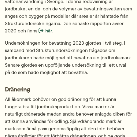
vattenanvändning i Sverige. I denna redovisning är 
jordbruket en del och de volymer av bevattningsvatten som 
anges och bygger på modeller där arealer är hämtade från 
Strukturundersökningarna. Den senaste rapporten avser 
Extern länk som öppnas i nytt fönster eller 
2020 och finns 
här
.
Undersökningen för bevattning 2023 gjordes i två steg. I 
samband med Strukturundersökningen frågades om 
jordbrukaren hade möjlighet att bevattna sin jordbruksmark. 
Senare gjordes en uppföljande undersökning till ett urval 
på de som hade möjlighet att bevattna.
Dränering
All åkermark behöver en god dränering för att kunna 
fungera bra till jordbruksproduktion. Vissa marker är 
naturligt dränerade medan andra behöver anlagda diken för 
att kunna användas för odling. Självdränerande mark är 
mark som är så pass genomsläpplig att den inte behöver 
några åtgärder för att förbättra dräneringen, och ge goda 