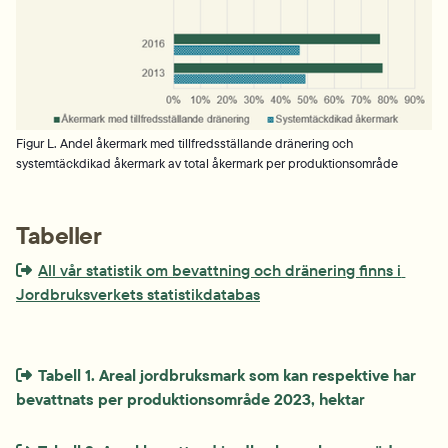
Figur L. Andel åkermark med tillfredsställande dränering och
systemtäckdikad åkermark av total åkermark per produktionsområde
Tabeller
Extern länk som öppnas i nytt fönster eller ny flik.
All vår statistik om bevattning och dränering finns i 
Jordbruksverkets statistikdatabas
Extern länk som öppnas i nytt fönster eller ny flik.
Tabell 1. Areal jordbruksmark som kan respektive har 
bevattnats per produktionsområde 2023, hekta
r