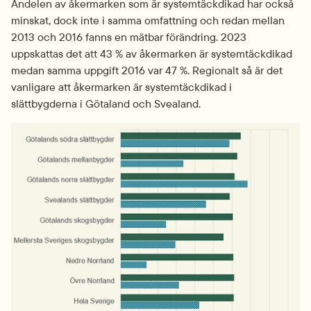
Andelen av åkermarken som är systemtäckdikad har också 
minskat, dock inte i samma omfattning och redan mellan 
2013 och 2016 fanns en mätbar förändring. 2023 
uppskattas det att 43 % av åkermarken är systemtäckdikad 
medan samma uppgift 2016 var 47 %. Regionalt så är det 
vanligare att åkermarken är systemtäckdikad i 
slättbygderna i Götaland och Svealand.
Fö