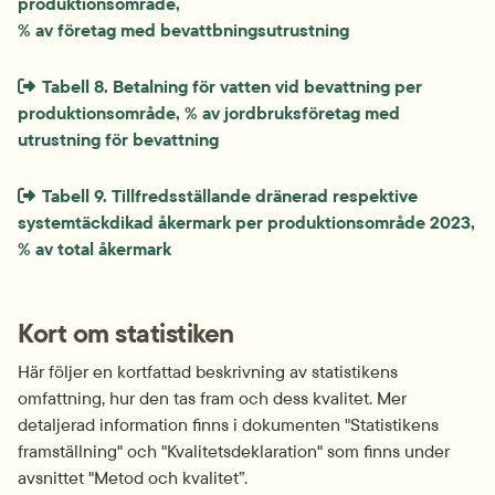
produktionsområde, 
% av företag med bevattbningsutrustning
Extern länk som öppnas i nytt fönster eller ny flik.
Tabell 8. Betalning för vatten vid bevattning per 
produktionsområde, % av jordbruksföretag med 
utrustning för bevattning
Extern länk som öppnas i nytt fönster eller ny flik.
Tabell 9. Tillfredsställande dränerad respektive 
systemtäckdikad åkermark per produktionsområde 2023, 
% av total åkermark
Kort om statistiken
Här följer en kortfattad beskrivning av statistikens 
omfattning, hur den tas fram och dess kvalitet. Mer 
detaljerad information finns i dokumenten "Statistikens 
framställning" och "Kvalitetsdeklaration" som finns under 
avsnittet "Metod och kvalitet”.