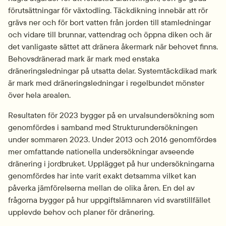
förutsättningar för växtodling. Täckdikning innebär att rör 
grävs ner och för bort vatten från jorden till stamledningar 
och vidare till brunnar, vattendrag och öppna diken och är 
det vanligaste sättet att dränera åkermark när behovet finns. 
Behovsdränerad mark är mark med enstaka 
dräneringsledningar på utsatta delar. Systemtäckdikad mark 
är mark med dräneringsledningar i regelbundet mönster 
över hela arealen.
Resultaten för 2023 bygger på en urvalsundersökning som 
genomfördes i samband med Strukturundersökningen 
under sommaren 2023. Under 2013 och 2016 genomfördes 
mer omfattande nationella undersökningar avseende 
dränering i jordbruket. Upplägget på hur undersökningarna 
genomfördes har inte varit exakt detsamma vilket kan 
påverka jämförelserna mellan de olika åren. En del av 
frågorna bygger på hur uppgiftslämnaren vid svarstillfället 
upplevde behov och planer för dränering.