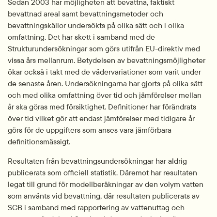
Sedan 2003 har möjligheten att bevattna, faktiskt 
bevattnad areal samt bevattningsmetoder och 
bevattningskällor undersökts på olika sätt och i olika 
omfattning. Det har skett i samband med de 
Strukturundersökningar som görs utifrån EU-direktiv med 
vissa års mellanrum. Betydelsen av bevattningsmöjligheter 
ökar också i takt med de vädervariationer som varit under 
de senaste åren. Undersökningarna har gjorts på olika sätt 
och med olika omfattning över tid och jämförelser mellan 
år ska göras med försiktighet. Definitioner har förändrats 
över tid vilket gör att endast jämförelser med tidigare år 
görs för de uppgifters som anses vara jämförbara 
definitionsmässigt.
Resultaten från bevattningsundersökningar har aldrig 
publicerats som officiell statistik. Däremot har resultaten 
legat till grund för modellberäkningar av den volym vatten 
som använts vid bevattning, där resultaten publicerats av 
SCB i samband med rapportering av vattenuttag och 