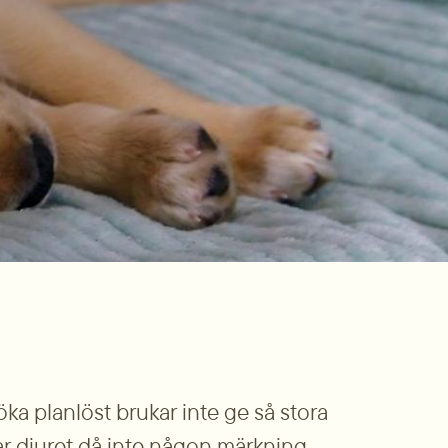
öka planlöst brukar inte ge så stora 
Har djuret då inte någon märkning 