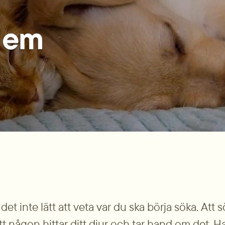
lem
det inte lätt att veta var du ska börja söka. Att s
att någon hittar ditt djur och tar hand om det. 