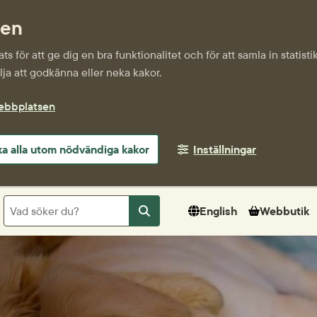
sen
s för att ge dig en bra funktionalitet och för att samla in statis
ja att godkänna eller neka kakor.
webbplatsen
a alla utom nödvändiga kakor
Inställningar
Sök
English
Webbutik
Sök