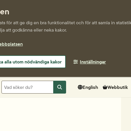
sen
s för att ge dig en bra funktionalitet och för att samla in statis
ja att godkänna eller neka kakor.
webbplatsen
a alla utom nödvändiga kakor
Inställningar
Sök
English
Webbutik
Sök