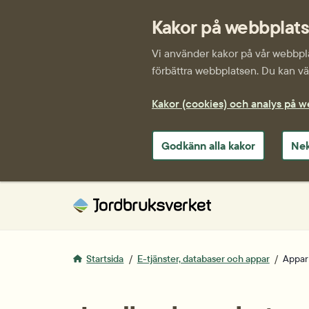
Kakor på webbplat
Vi använder kakor på vår webbplat
förbättra webbplatsen. Du kan väl
Kakor (cookies) och analys på 
Godkänn alla kakor
Nek
Startsida
E-tjänster, databaser och appar
Appar