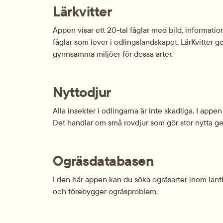
Lärkvitter
Appen visar ett 20-tal fåglar med bild, informati
fåglar som lever i odlings­landskapet. LärKvitter 
gynnsamma miljöer för dessa arter.
Nyttodjur
Alla insekter i odlingarna är inte skadliga. I appe
Det handlar om små rovdjur som gör stor nytta ge
Ogräs­databasen
I den här appen kan du söka ogräsarter inom lan
och förebygger ogräs­problem.