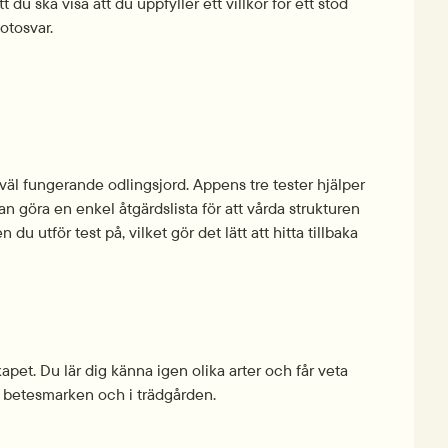
u ska visa att du uppfyller ett villkor för ett stöd 
otosvar.
äl fungerande odlings­jord. Appens tre tester hjälper 
kan göra en enkel åtgärdslista för att vårda strukturen 
u utför test på, vilket gör det lätt att hitta tillbaka 
kapet. Du lär dig känna igen olika arter och får veta 
 i betesmarken och i trädgården.