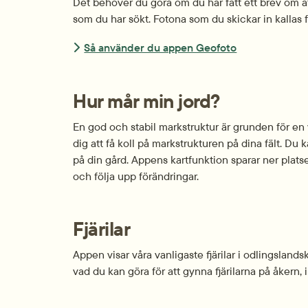
Det behöver du göra om du har fått ett brev om att d
som du har sökt. Fotona som du skickar in kallas f
Så använder du appen Geofoto
Hur mår min jord?
En god och stabil markstruktur är grunden för en v
dig att få koll på mark­strukturen på dina fält. Du 
på din gård. Appens kartfunktion sparar ner platsen d
och följa upp förändringar.
Fjärilar
Appen visar våra vanligaste fjärilar i odlings­lands
vad du kan göra för att gynna fjärilarna på åkern,