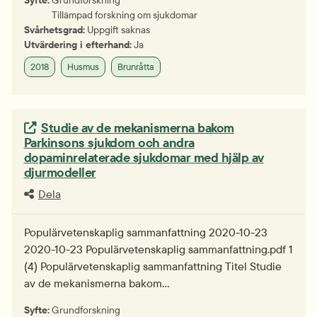
Tillämpad forskning om sjukdomar
Svårhetsgrad:
Uppgift saknas
Utvärdering i efterhand:
Ja
2018
Husmus
Brunråtta
Extern länk.
Studie av de mekanismerna bakom
Parkinsons sjukdom och andra
dopaminrelaterade sjukdomar med hjälp av
djurmodeller
Dela
Populärvetenskaplig sammanfattning 2020-10-23
2020-10-23 Populärvetenskaplig sammanfattning.pdf 1
(4) Populärvetenskaplig sammanfattning Titel Studie
av de mekanismerna bakom…
Syfte:
Grundforskning