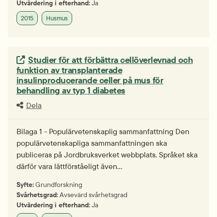
Utvärdering i efterhand:
Ja
2015
Husmus
Extern länk.
Studier för att förbättra cellöverlevnad och
funktion av transplanterade
insulinproducerande celler på mus för
behandling av typ 1 diabetes
Dela
Bilaga 1 - Populärvetenskaplig sammanfattning Den
populärvetenskapliga sammanfattningen ska
publiceras på Jordbruksverket webbplats. Språket ska
därför vara lättförståeligt även…
Syfte:
Grundforskning
Svårhetsgrad:
Avsevärd svårhetsgrad
Utvärdering i efterhand:
Ja