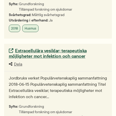
Syfte:
Grundforskning
Tillämpad forskning om sjukdomar
Svårhetsgrad:
Måttlig svårhetsgrad
Utvärdering i efterhand:
Ja
2018
Husmus
Extern länk.
Extracellulära vesiklar; terapeutiska
möjligheter mot infektion och cancer
Dela
Jordbruks verket Populärvetenskaplig sammanfattning
2018-06-15 Populärvetenskaplig sammanfattning Titel
Extracellulära vesiklar; terapeutiska möjligheter mot
infektion och cancer…
Syfte:
Grundforskning
Tillämpad forskning om sjukdomar