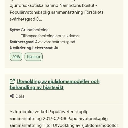
djurförsöksetiska nämnd Nämndens beslut -
Populärvetenskaplig sammanfattning Försökets
svårhetsgrad D…
Syfte:
Grundforskning
Tillämpad forskning om sjukdomar
Svårhetsgrad:
Avsevärd svårhetsgrad
Utvärdering i efterhand:
Ja
2018
Husmus
Extern länk.
Utveckling av sjukdomsmodeller och
behandling av hjärtsvikt
Dela
~ Jordbruks verket Populärvetenskaplig
sammanfattning 2017-02-08 Populärvetenskaplig
sammanfattning Titel Utveckling av sjukdomsmodeller