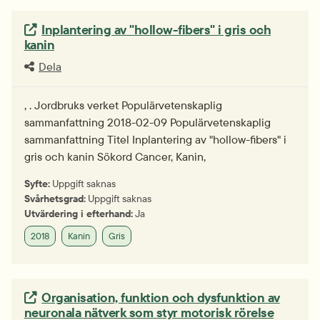
Extern länk.
Inplantering av "hollow-fibers" i gris och
kanin
Dela
, . Jordbruks verket Populärvetenskaplig
sammanfattning 2018-02-09 Populärvetenskaplig
sammanfattning Titel Inplantering av "hollow-fibers" i
gris och kanin Sökord Cancer, Kanin,
Syfte:
Uppgift saknas
Svårhetsgrad:
Uppgift saknas
Utvärdering i efterhand:
Ja
2018
Kanin
Gris
Extern länk.
Organisation, funktion och dysfunktion av
neuronala nätverk som styr motorisk rörelse