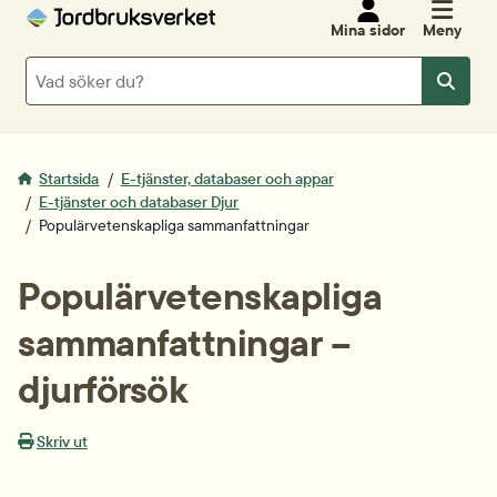
Mina sidor
Meny
Sök
Sök
Startsida
E-tjänster, databaser och appar
E-tjänster och databaser Djur
Populärvetenskapliga sammanfattningar
Populärvetenskapliga 
sammanfattningar – 
djurförsök
Skriv ut