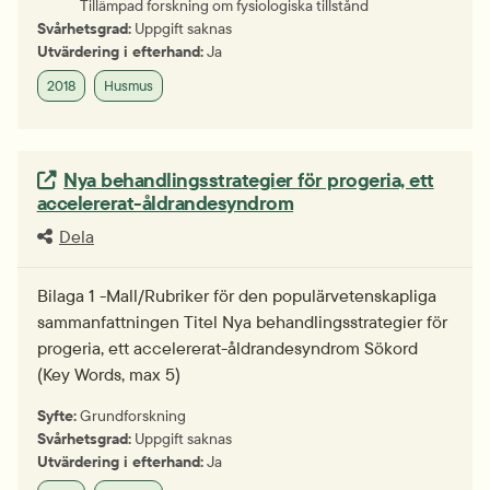
Tillämpad forskning om fysiologiska tillstånd
Svårhetsgrad:
Uppgift saknas
Utvärdering i efterhand:
Ja
2018
Husmus
Extern länk.
Nya behandlingsstrategier för progeria, ett
accelererat-åldrandesyndrom
Dela
Bilaga 1 -Mall/Rubriker för den populärvetenskapliga
sammanfattningen Titel Nya behandlingsstrategier för
progeria, ett accelererat-åldrandesyndrom Sökord
(Key Words, max 5)
Syfte:
Grundforskning
Svårhetsgrad:
Uppgift saknas
Utvärdering i efterhand:
Ja