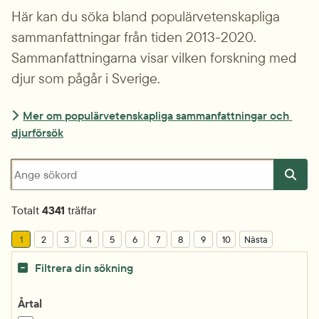
Här kan du söka bland populärvetenskapliga 
sammanfattningar från tiden 2013-2020. 
Sammanfattningarna visar vilken forskning med 
djur som pågår i Sverige.
Mer om populärvetenskapliga sammanfattningar och 
djurförsök
Sökfråga
Totalt
4341
träffar
Current
1
2
3
4
5
6
7
8
9
10
Nästa
Filtrera din sökning
Årtal