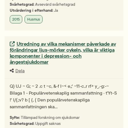
Svårhetsgrad:
Avsevärd svårhetsgrad
Utvärdering i efterhand:
Ja
2015
Husmus
Extern länk.
Utredning av vilka mekanismer påverkade av
förändringar ljus-mörker cykeln, vilka är viktiga
komponenter i depression- och
ångestsjukdomar
Dela
Q) UJ ~ G; ~ 2 .c t ~c, &-f l~< e,;' ~11-c..r rf> y_,-g:-~
Bilaga 1 - Populärvetenskaplig sammanfattning · t'Yt--S
!' l/(.;v? b [ {, ( Den populärvetenskapliga
sammanfattningen ska…
Syfte:
Tillämpad forskning om sjukdomar
Svårhetsgrad:
Uppgift saknas