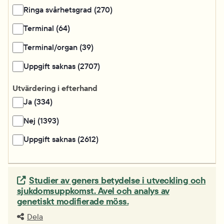
Ringa svårhetsgrad (270)
Terminal (64)
Terminal/organ (39)
Uppgift saknas (2707)
Utvärdering i efterhand
Ja (334)
Nej (1393)
Uppgift saknas (2612)
Extern länk.
Studier av geners betydelse i utveckling och
sjukdomsuppkomst. Avel och analys av
genetiskt modifierade möss.
Dela