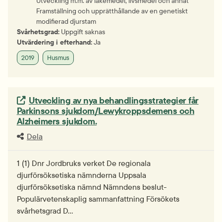
Utveckling m.m. av läkemedel, livsmedel och annat
Framställning och upprätthållande av en genetiskt
modifierad djurstam
Svårhetsgrad:
Uppgift saknas
Utvärdering i efterhand:
Ja
2019
Husmus
Extern länk.
Utveckling av nya behandlingsstrategier får
Parkinsons sjukdom/Lewykroppsdemens och
Alzheimers sjukdom.
Dela
1 (1) Dnr Jordbruks verket De regionala
djurförsöksetiska nämnderna Uppsala
djurförsöksetiska nämnd Nämndens beslut-
Populärvetenskaplig sammanfattning Försökets
svårhetsgrad D…