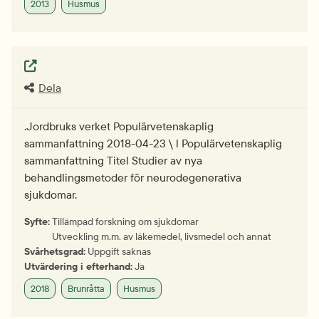
2013
Husmus
Extern länk.
Dela
.Jordbruks verket Populärvetenskaplig
sammanfattning 2018-04-23 \ l Populärvetenskaplig
sammanfattning Titel Studier av nya
behandlingsmetoder för neurodegenerativa
sjukdomar.
Syfte:
Tillämpad forskning om sjukdomar
Utveckling m.m. av läkemedel, livsmedel och annat
Svårhetsgrad:
Uppgift saknas
Utvärdering i efterhand:
Ja
2018
Brunråtta
Husmus