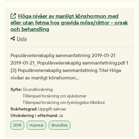
Extern länk.
Höga nivåer av manligt könshormon med
eller utan fetma hos gravida möss/råttor - orsak
och behandling
Dela
Populärvetenskaplig sammanfattning 2019-01-21
2019-01-21_ Populärvetenskaplig sammanfattning.pdf 1
(3) Populärvetenskaplig sammanfattning Titel Höga
nivåer av manligt könshormon…
Syfte:
Grundforskning
Tillämpad forskning om sjukdomar
Tillämpad forskning om fysiologiska tillstånd
Svårhetsgrad:
Uppgift saknas
Utvärdering i efterhand:
Ja
2019
Husmus
Brunråtta