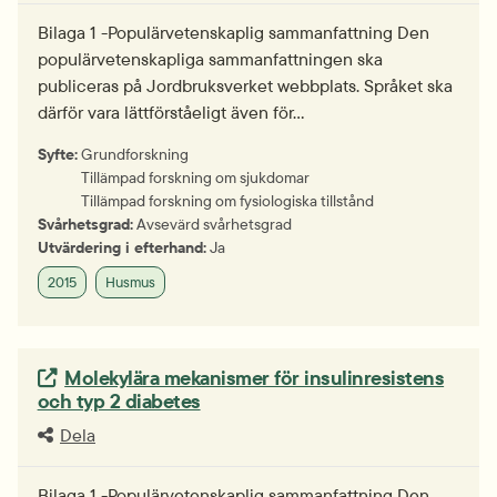
Bilaga 1 -Populärvetenskaplig sammanfattning Den
populärvetenskapliga sammanfattningen ska
publiceras på Jordbruksverket webbplats. Språket ska
därför vara lättförståeligt även för…
Syfte:
Grundforskning
Tillämpad forskning om sjukdomar
Tillämpad forskning om fysiologiska tillstånd
Svårhetsgrad:
Avsevärd svårhetsgrad
Utvärdering i efterhand:
Ja
2015
Husmus
Extern länk.
Molekylära mekanismer för insulinresistens
och typ 2 diabetes
Dela
Bilaga 1 -Populärvetenskaplig sammanfattning Den