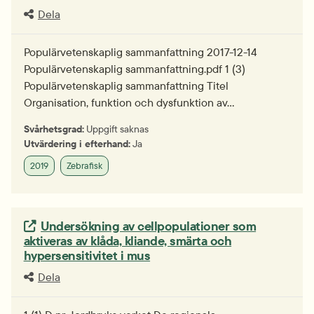
Dela
Populärvetenskaplig sammanfattning 2017-12-14
Populärvetenskaplig sammanfattning.pdf 1 (3)
Populärvetenskaplig sammanfattning Titel
Organisation, funktion och dysfunktion av…
Svårhetsgrad:
Uppgift saknas
Utvärdering i efterhand:
Ja
2019
Zebrafisk
Extern länk.
Undersökning av cellpopulationer som
aktiveras av klåda, kliande, smärta och
hypersensitivitet i mus
Dela