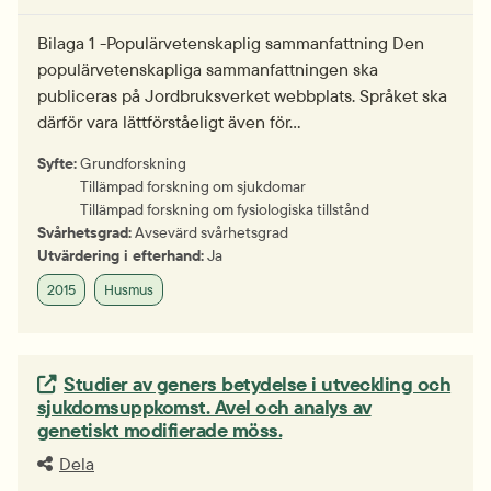
Bilaga 1 -Populärvetenskaplig sammanfattning Den
populärvetenskapliga sammanfattningen ska
publiceras på Jordbruksverket webbplats. Språket ska
därför vara lättförståeligt även för…
Syfte:
Grundforskning
Tillämpad forskning om sjukdomar
Tillämpad forskning om fysiologiska tillstånd
Svårhetsgrad:
Avsevärd svårhetsgrad
Utvärdering i efterhand:
Ja
2015
Husmus
Extern länk.
Studier av geners betydelse i utveckling och
sjukdomsuppkomst. Avel och analys av
genetiskt modifierade möss.
Dela