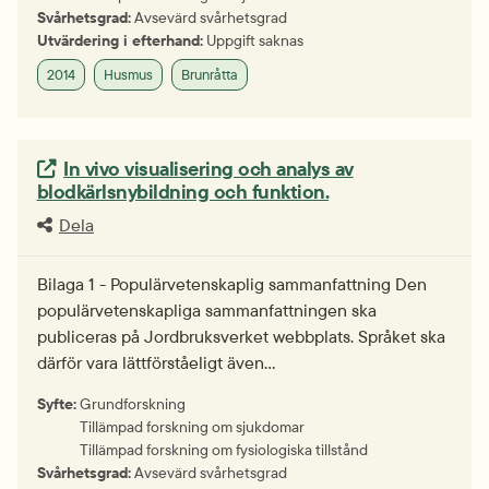
Svårhetsgrad:
Avsevärd svårhetsgrad
Utvärdering i efterhand:
Uppgift saknas
2014
Husmus
Brunråtta
Extern länk.
In vivo visualisering och analys av
blodkärlsnybildning och funktion.
Dela
Bilaga 1 - Populärvetenskaplig sammanfattning Den
populärvetenskapliga sammanfattningen ska
publiceras på Jordbruksverket webbplats. Språket ska
därför vara lättförståeligt även…
Syfte:
Grundforskning
Tillämpad forskning om sjukdomar
Tillämpad forskning om fysiologiska tillstånd
Svårhetsgrad:
Avsevärd svårhetsgrad