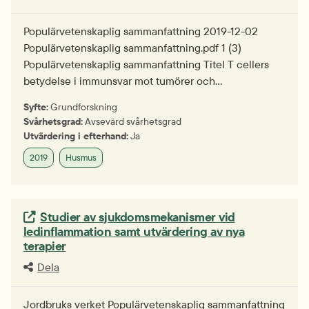
Populärvetenskaplig sammanfattning 2019-12-02
Populärvetenskaplig sammanfattning.pdf 1 (3)
Populärvetenskaplig sammanfattning Titel T cellers
betydelse i immunsvar mot tumörer och…
Syfte:
Grundforskning
Svårhetsgrad:
Avsevärd svårhetsgrad
Utvärdering i efterhand:
Ja
2019
Husmus
Extern länk.
Studier av sjukdomsmekanismer vid
ledinflammation samt utvärdering av nya
terapier
Dela
Jordbruks verket Populärvetenskaplig sammanfattning