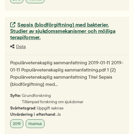
Extern länk.
Sepsis (blodförgiftning) med bakterier.
Studier av sjukdomsmekanismer och möjliga
terapiformer.
Dela
Populärvetenskaplig sammanfattning 2019-01-11 2019-
01-11 Populärvetenskaplig sammanfattning.pdf 1 (2)
Populärvetenskaplig sammanfattning Titel Sepsis
(blodförgiftning) med…
Syfte:
Grundforskning
Tillämpad forskning om sjukdomar
Svårhetsgrad:
Uppgift saknas
Utvärdering i efterhand:
Ja
2019
Husmus