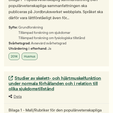
populärvetenskapliga sammanfattningen ska
publiceras på Jordbruksverket webbplats. Språket ska
därför vara lättförståeligt även för…
Syfte:
Grundforskning
Tillämpad forskning om sjukdomar
Tillämpad forskning om fysiologiska tillstånd
Svårhetsgrad:
Avsevärd svårhetsgrad
Utvärdering i efterhand:
Ja
2014
Husmus
Extern länk.
Studier av skelett- och hjärtmuskelfunktion
under normala förhållanden och i relation till
olika sjukdomstillstånd
Dela
Bilaga 1 - Mall/Rubriker för den populärvetenskapliga