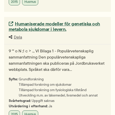
2015
Husmus
Extern länk.
Humaniserade modeller för genetiska och
metabola sjukdomar i levern.
Dela
9 "' o N ;! c > .., Vl Bilaga 1 - Populärvetenskaplig
sammanfattning Den populärvetenskapliga
sammanfattningen ska publiceras på Jordbruksverket
webbplats. Språket ska därför vara…
Syfte:
Grundforskning
Tillämpad forskning om sjukdomar
Tillämpad forskning om fysiologiska tillstånd
Utveckling m.m. av läkemedel, livsmedel och annat
Svårhetsgrad:
Uppgift saknas
Utvärdering i efterhand:
Ja
2015
Husmus