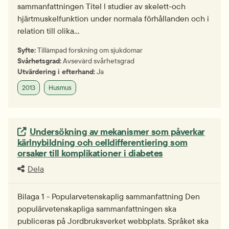
sammanfattningen Titel l studier av skelett-och
hjärtmuskelfunktion under normala förhållanden och i
relation till olika…
Syfte:
Tillämpad forskning om sjukdomar
Svårhetsgrad:
Avsevärd svårhetsgrad
Utvärdering i efterhand:
Ja
2013
Husmus
Extern länk.
Undersökning av mekanismer som påverkar
kärlnybildning och celldifferentiering som
orsaker till komplikationer i diabetes
Dela
Bilaga 1 - Popularvetenskaplig sammanfattning Den
populärvetenskapliga sammanfattningen ska
publiceras på Jordbruksverket webbplats. Språket ska