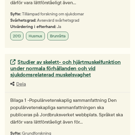
därför vara lättförståeligt även…
Syfte:
Tillämpad forskning om sjukdomar
Svårhetsgrad:
Avsevärd svårhetsgrad
Utvärdering i efterhand:
Ja
2013
Husmus
Brunråtta
Extern länk.
Studier av skelett- och hjärtmuskelfunktion
under normala förhållanden och vid
sjukdomsrelaterad muskelsvaghet
Dela
Bilaga 1 -Populärvetenskaplig sammanfattning Den
populärvetenskapliga sammanfattningen ska
publiceras på Jordbruksverket webbplats. Språket ska
därför vara lättförståeligt även för…
Syfte:
Grundforskning