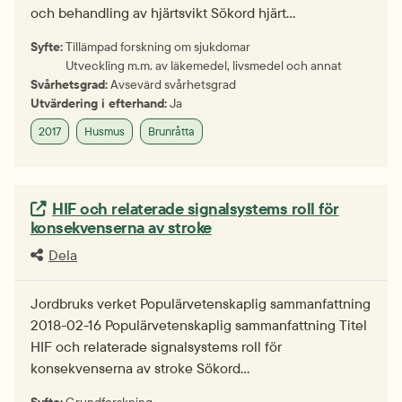
och behandling av hjärtsvikt Sökord hjärt…
Syfte:
Tillämpad forskning om sjukdomar
Utveckling m.m. av läkemedel, livsmedel och annat
Svårhetsgrad:
Avsevärd svårhetsgrad
Utvärdering i efterhand:
Ja
2017
Husmus
Brunråtta
Extern länk.
HIF och relaterade signalsystems roll för
konsekvenserna av stroke
Dela
Jordbruks verket Populärvetenskaplig sammanfattning
2018-02-16 Populärvetenskaplig sammanfattning Titel
HIF och relaterade signalsystems roll för
konsekvenserna av stroke Sökord…
Syfte:
Grundforskning