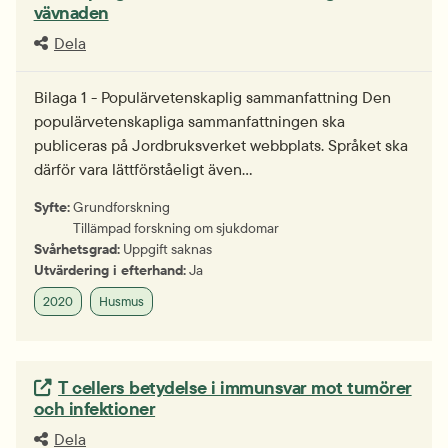
vävnaden
Dela
Bilaga 1 - Populärvetenskaplig sammanfattning Den
populärvetenskapliga sammanfattningen ska
publiceras på Jordbruksverket webbplats. Språket ska
därför vara lättförståeligt även…
Syfte:
Grundforskning
Tillämpad forskning om sjukdomar
Svårhetsgrad:
Uppgift saknas
Utvärdering i efterhand:
Ja
2020
Husmus
Extern länk.
T cellers betydelse i immunsvar mot tumörer
och infektioner
Dela