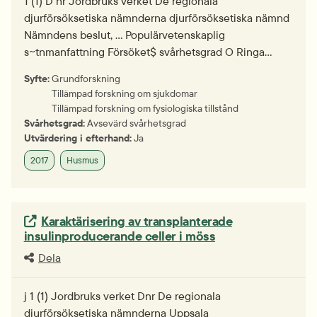
1 (1) D nr Jordbruks verket De regionala
djurförsöksetiska nämnderna djurförsöksetiska nämnd
Nämndens beslut, ... Populärvetenskaplig
s~tnmanfattning Försöket$ svårhetsgrad O Ringa…
Syfte:
Grundforskning
Tillämpad forskning om sjukdomar
Tillämpad forskning om fysiologiska tillstånd
Svårhetsgrad:
Avsevärd svårhetsgrad
Utvärdering i efterhand:
Ja
2017
Husmus
Extern länk.
Karaktärisering av transplanterade
insulinproducerande celler i möss
Dela
j 1 (1) Jordbruks verket Dnr De regionala
djurförsöksetiska nämnderna Uppsala