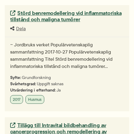
Extern länk.
Störd benremodellering vid inflammatoriska
tillstånd och maligna tumörer
Dela
~ Jordbruks verket Populärvetenskaplig
sammanfattning 2017-10-27 Populärvetenskaplig
sammanfattning Titel Störd benremodellering vid
inflammatoriska tillstånd och maligna tumörer…
Syfte:
Grundforskning
Svårhetsgrad:
Uppgift saknas
Utvärdering i efterhand:
Ja
2017
Husmus
Extern länk.
Tillägg till lntravital bildbehandling av
cancerprogression och remodellering av