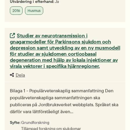
Utvärdering i efterhand:
Ja
2016
Husmus
Extern länk.
Studier av neurotransmission i
gnagarmodeller för Parkinsons sjukdom och
depression samt utveckling av en ny musmodell
för studier av sjukdomen corticobasal
degeneration med hjälp av lokala injektioner av
virala vektorer i specifika hjärnregioner.
Dela
Bilaga 1 - Populärvetenskaplig sammanfattning Den
populärvetenskapliga sammanfattningen ska
publiceras på Jordbruksverket webbplats. Språket ska
därför vara lättförståeligt även…
Syfte:
Grundforskning
Tillämpad forskning om sjukdomar