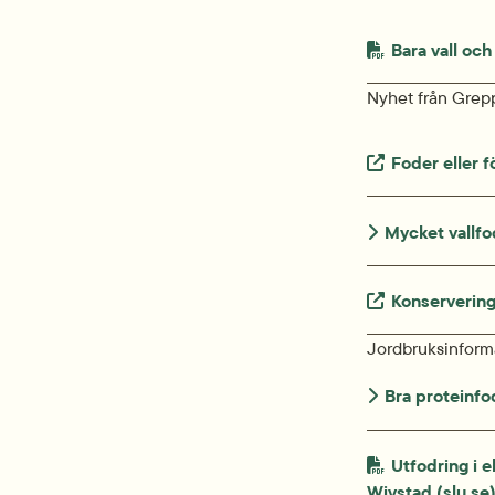
PDF-fil.
Bara vall och
Nyhet från Grep
Extern länk.
Foder eller 
Mycket vallfo
Extern länk.
Konservering
Jordbruksinforma
Bra proteinfod
PDF-fil.
Utfodring i 
Wivstad (slu.se