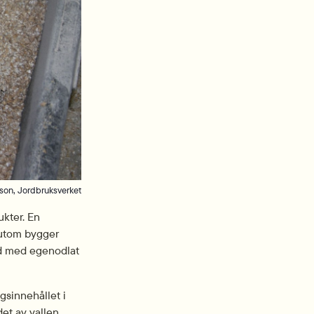
sson, Jordbruksverket
kter. En 
utom bygger 
d med egenodlat 
sinnehållet i 
et av vallen, 