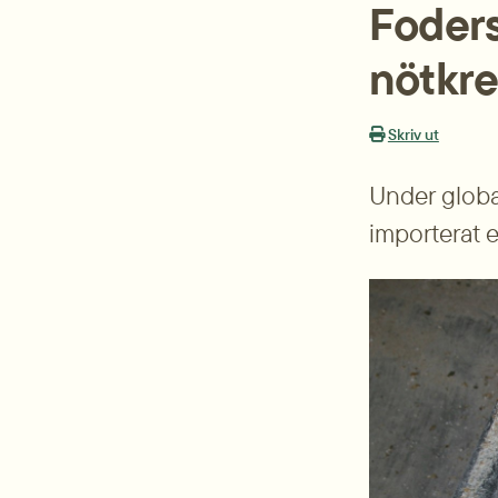
Foderst
nötkre
Skriv ut
Under globa
importerat e