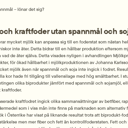
annmål – lönar det sig?
 och kraftfoder utan spannmål och so
ar mycket mjölk kan anpassa sig till en foderstat som nästan hel
kor inte äter. Detta bidrar till en hållbar produktion eftersom m
 vad de äter själva. Detta visades nyligen i avhandlingen Mjölkpr
kter, för ökad hållbarhet i mjölkproduktionen av Johanna Karlsson
et mjölk även när spannmål och soja inte ingick i fodret. Result
alla kor hade fri tillgång till vallensilage med hög smältbarhet. I st
tingen olika biprodukter jämfört med spannmål och sojamjöl, ell
 kraftfoder.
aserade kraftfodret ingick olika sammansättningar av betfiber, rap
fodermedel som i viss mån inte finns på marknaden som alternativ f
k i Österrike har visat på liknande resultat trots att biprodukt-fod
tärkelse men mer fiber och fett än kontrollfoderstaten. Fett och f