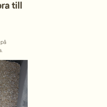
 till 
på 
a.