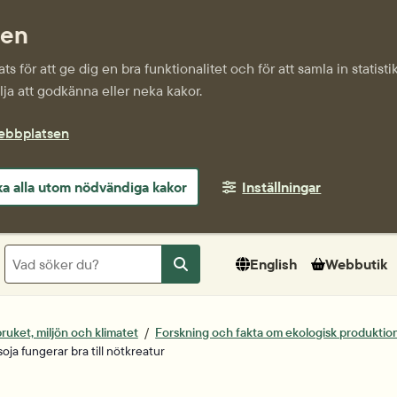
sen
s för att ge dig en bra funktionalitet och för att samla in statis
ja att godkänna eller neka kakor.
webbplatsen
a alla utom nödvändiga kakor
Inställningar
Sök
English
Webbutik
Sök
ruket, miljön och klimatet
Forskning och fakta om ekologisk produktio
oja fungerar bra till nötkreatur
tum