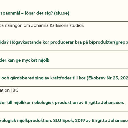
 spannmål – lönar det sig? (slu.se)
pa näringen om Johanna Karlssons studier.
föda? Högavkastande kor producerar bra på biprodukter(grepp
der kan ge mycket mjölk
 och gårdsberedning av kraftfoder till kor (Ekobrev Nr 25, 20
tion 18:3
er till mjölkkor i ekologisk produktion av Birgitta Johansson. 
ekologisk mjölkproduktion. SLU Epok, 2019 av Birgitta Johansso
)