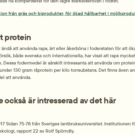
ade ha kompenserat för den lägre stärkelsenivån i fodret.
on från gräs och biprodukter, för ökad hållbarhet i mjölkproduk
 protein
 ändå att använda raps, ärt eller åkerböna i foderstaten för att öka
försök, både svenska och internationella, har visat att raps mycket 
n. Dessa fodermedel är särskilt intressanta att använda om protein
, under 130 gram råprotein per kilo torrsubstans. Det finns även a
el att använda.
 också är intresserad av det här
7 Sidan 75-78 från Sveriges lantbruksuniversitet. Institutionen fö
kologi, rapport 22 av Rolf Spörndly.