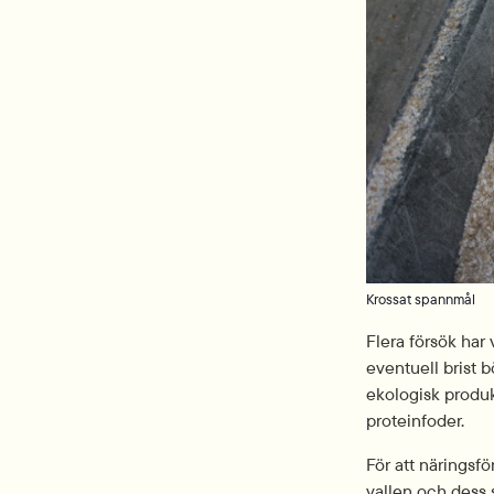
Krossat spannmål
Flera försök har
eventuell brist 
ekologisk produk
proteinfoder.
För att näringsfö
vallen och dess s