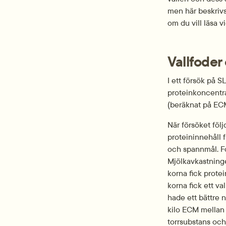
men här beskrivs 
om du vill läsa v
Vallfode
I ett försök på 
proteinkoncentra
(beräknat på ECM
När försöket föl
proteininnehåll 
och spannmål. Fo
Mjölkavkastninge
korna fick protei
korna fick ett va
hade ett bättre 
kilo ECM mellan 
torrsubstans och 