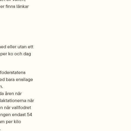
r finns länkar 
d eller utan ett 
 per ko och dag 
foderstatens 
ed bara ensilage 
. 
a åren när 
laktationerna när 
 när vallfodret 
ingen endast 54 
m per kilo 
.