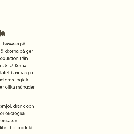
ja
t baseras på 
jölkkorna då ger 
oduktion från 
, SLU. Korna 
atet baseras på 
udierna ingick 
er olika mängder 
smjöl, drank och 
ör ekologisk 
erstaten 
iber i biprodukt-