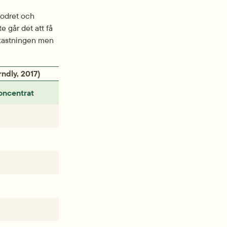
fodret och 
går det att få 
vkastningen men 
rndly, 2017)
oncentrat