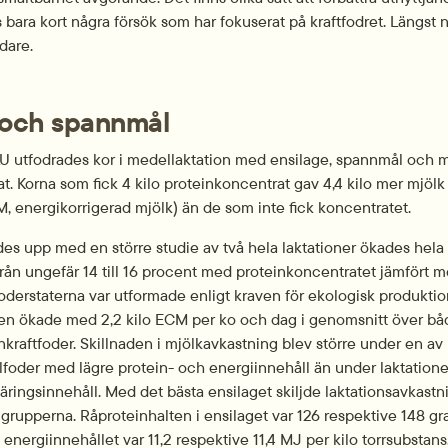
bara kort några försök som har fokuserat på kraftfodret. Längst ne
idare.
r och spannmål
SLU utfodrades kor i medellaktation med ensilage, spannmål och me
t. Korna som fick 4 kilo proteinkoncentrat gav 4,4 kilo mer mjölk
, energikorrigerad mjölk) än de som inte fick koncentratet.
jdes upp med en större studie av två hela laktationer ökades hela 
från ungefär 14 till 16 procent med proteinkoncentratet jämfört m
derstaterna var utformade enligt kraven för ekologisk produktion
n ökade med 2,2 kilo ECM per ko och dag i genomsnitt över båd
nkraftfoder. Skillnaden i mjölkavkastning blev större under en av 
llfoder med lägre protein- och energiinnehåll än under laktationen
näringsinnehåll. Med det bästa ensilaget skiljde laktationsavkastn
grupperna. Råproteinhalten i ensilaget var 126 respektive 148 gra
energiinnehållet var 11,2 respektive 11,4 MJ per kilo torrsubstans