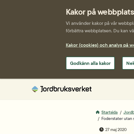
Kakor på webbplat
Vi använder kakor på vår webbplat
förbättra webbplatsen. Du kan väl
Kakor (cookies) och analys på 
Godkänn alla kakor
Nek
Startsida
Jordb
Foderstater utan s
publiceringsda
27 maj 2020