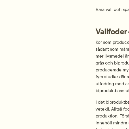
Bara vall och sp
Vallfoder
Kor som producer
sådant som männis
mer livsmedel än
gräs och biprodu
producerade myck
fyra studier där 
utfodring med an
biproduktbaserat
I det biproduktb
vetekli. Alltså 
produktion. Försö
innehöll mindre s