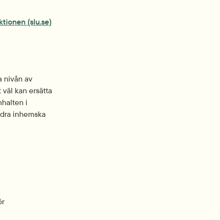
tionen (slu.se)
 nivån av 
väl kan ersätta 
halten i 
ndra inhemska 
r 