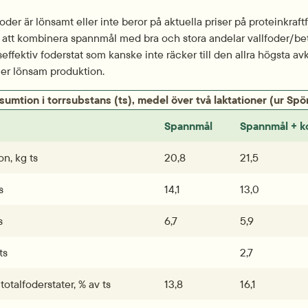
der är lönsamt eller inte beror på aktuella priser på proteinkraft
tt kombinera spannmål med bra och stora andelar vallfoder/bete 
effektiv foderstat som kanske inte räcker till den allra högsta a
er lönsam produktion.
umtion i torrsubstans (ts), medel över två laktationer (ur Spö
Spannmål
Spannmål + k
n, kg ts
20,8
21,5
s
14,1
13,0
s
6,7
5,9
ts
2,7
totalfoderstater, % av ts
13,8
16,1