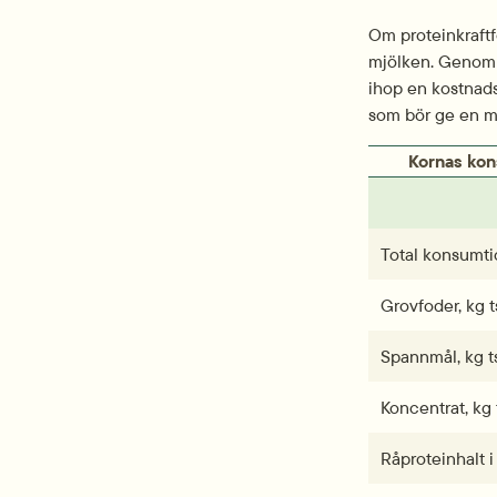
Om proteinkraftfo
mjölken. Genom a
ihop en kostnads
som bör ge en m
Kornas kons
Total konsumtio
Grovfoder, kg t
Spannmål, kg t
Koncentrat, kg 
Råproteinhalt i 