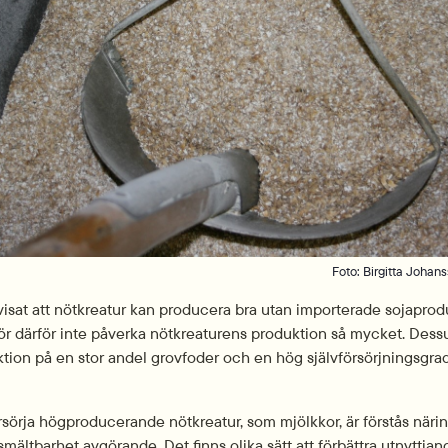
Foto: Birgitta Johan
 visat att nötkreatur kan producera bra utan importerade sojaprodu
bör därför inte påverka nötkreaturens produktion så mycket. Dess
tion på en stor andel grovfoder och en hög självförsörjningsgra
rsörja högproducerande nötkreatur, som mjölkkor, är förstås näring
mältbarhet avgörande. Det finns olika sätt att förbättra utnyttjand