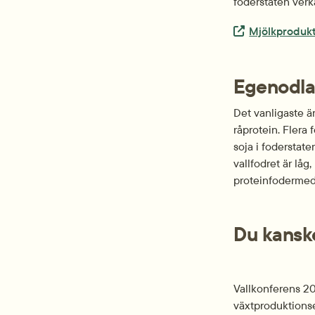
foderstaten verk
Extern länk.
Mjölkprodukti
Egenodlat
Det vanligaste är
råprotein. Flera 
soja i foderstate
vallfodret är låg
proteinfodermed
Du kanske
Vallkonferens 201
växtproduktionse