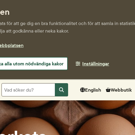
sen
s för att ge dig en bra funktionalitet och för att samla in statis
ja att godkänna eller neka kakor.
webbplatsen
a alla utom nödvändiga kakor
Inställningar
Sök
English
Webbutik
Sök