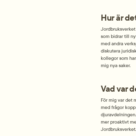
Hur är de
Jordbruksverket 
som bidrar till n
med andra verksju
diskutera juridi
kollegor som har 
mig nya saker.
Vad var 
För mig var det 
med frågor koppla
djur­avdelningen. 
mer proaktivt med
Jordbruksverket