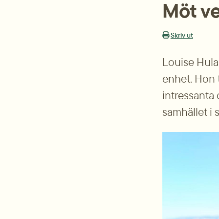
Möt ve
Skriv ut
Louise Hulan
enhet. Hon t
intressanta 
samhället i s