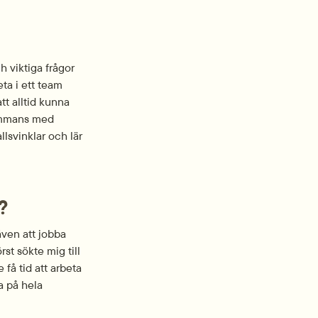
 viktiga frågor 
ta i ett team 
tt alltid kunna 
ammans med 
s­vinklar och lär 
?
ven att jobba 
st sökte mig till 
 få tid att arbeta 
 på hela 