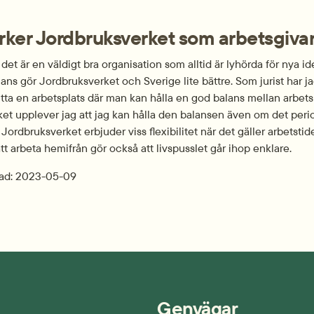
rker Jordbruksverket som arbetsgiva
det är en väldigt bra organisation som alltid är lyhörda för nya id
ammans gör Jordbruksverket och Sverige lite bättre. Som jurist har ja
itta en arbets­plats där man kan hålla en god balans mellan arbets­liv
et upplever jag att jag kan hålla den balansen även om det period
Jordbruksverket erbjuder viss flexibilitet när det gäller arbetstid
att arbeta hemifrån gör också att livspusslet går ihop enklare.
ad: 
2023-05-09
Genvägar