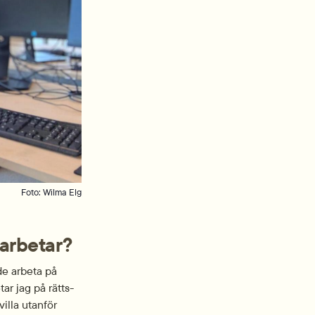
Foto: Wilma Elg
 arbetar?
e arbeta på 
ar jag på rätts­
lla utanför 