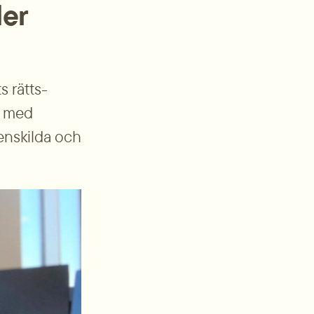
der
s rätts­
 med 
enskilda och 