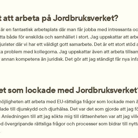
t att arbeta på Jordbruksverket?
är en fantastisk arbetsplats där man får jobba med intressanta och
ytta både för enskilda och samhället i stort. Jag uppskattar att arbe
rister där vi har ett väldigt gott samarbete. Det är ett stort stöd a
ska problem med kollegorna. Jag uppskattar även att arbeta tills
annan kompetens än juridisk. Det gör att jag ständigt får nya infall
det som lockade med Jordbruksverket
möjligheten att arbeta med EU‑rättsliga frågor som lockade men ä
de till djurskydd och djurhälsa. Det var det som gjorde att jag för
Anledningen till att jag sökte mig till rätts­enheten var att jag ville
 övergripande rättsliga frågor och processer som bidrar till nytta
.