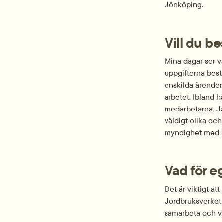
Jönköping.
Vill du b
Mina dagar ser väl
uppgifterna bestå
enskilda ärenden
arbetet. Ibland h
medarbetarna. Jag
väldigt olika oc
myndighet med m
Vad för e
Det är viktigt a
Jordbruksverket ä
samarbeta och va