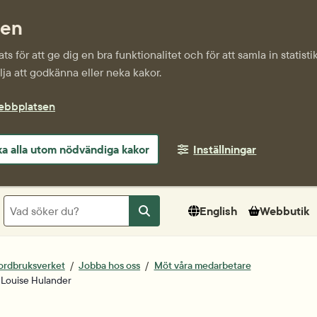
sen
s för att ge dig en bra funktionalitet och för att samla in statis
ja att godkänna eller neka kakor.
webbplatsen
a alla utom nödvändiga kakor
Inställningar
Sök
English
Webbutik
Sök
ordbruksverket
Jobba hos oss
Möt våra medarbetare
 Louise Hulander
tum