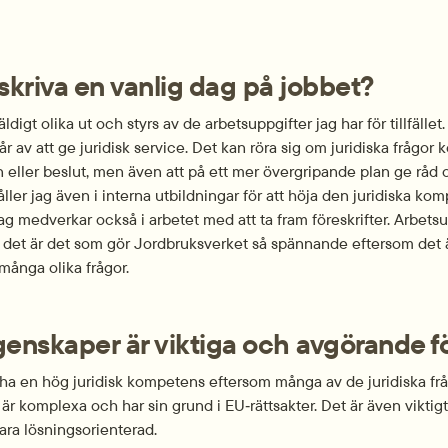
eskriva en vanlig dag på jobbet?
digt olika ut och styrs av de arbets­uppgifter jag har för tillfället
r av att ge juridisk service. Det kan röra sig om juridiska frågor ko
 eller beslut, men även att på ett mer övergripande plan ge råd o
åller jag även i interna utbildningar för att höja den juridiska ko
 medverkar också i arbetet med att ta fram föreskrifter. Arbets­u
h det är det som gör Jordbruksverket så spännande eftersom det ä
ånga olika frågor.
genskaper är viktiga och avgörande för
tt ha en hög juridisk kompetens eftersom många av de juridiska frå
r komplexa och har sin grund i EU‑rättsakter. Det är även viktigt
ra lösnings­orienterad.