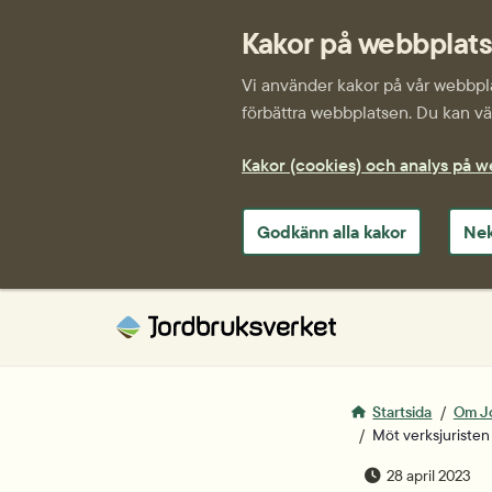
Kakor på webbplat
Vi använder kakor på vår webbplat
förbättra webbplatsen. Du kan väl
Kakor (cookies) och analys på 
Godkänn alla kakor
Nek
Startsida
Om J
Möt verksjuristen
publiceringsda
28 april 2023