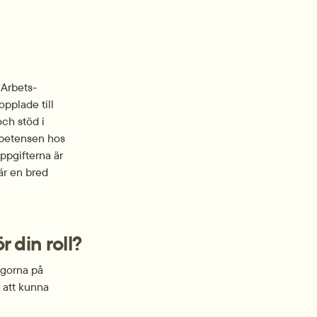
. Arbets­
pplade till 
ch stöd i 
mpetensen hos 
ppgifterna är 
r en bred 
 din roll?
gorna på 
 att kunna 