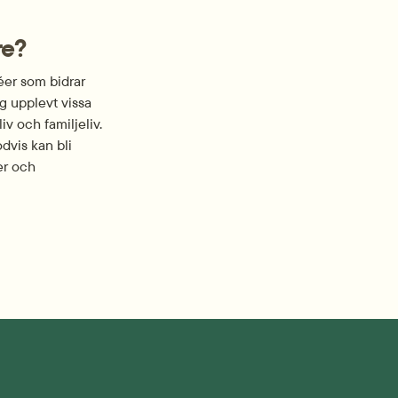
re?
éer som bidrar 
g upplevt vissa 
 och familje­liv. 
vis kan bli 
er och 