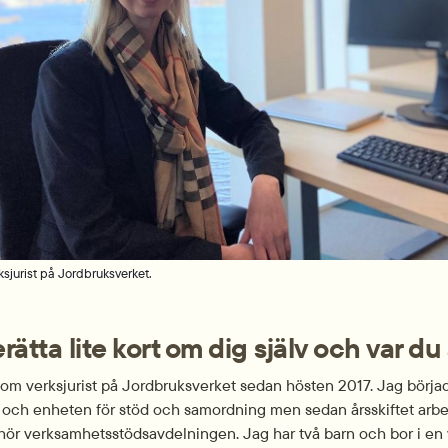
ksjurist på Jordbruksverket.
rätta lite kort om dig själv och var du
som verksjurist på Jordbruksverket sedan hösten 2017. Jag börjad
 och enheten för stöd och sam­ordning men sedan årsskiftet arbet
hör verksamhetsstöds­avdelningen. Jag har två barn och bor i en vi