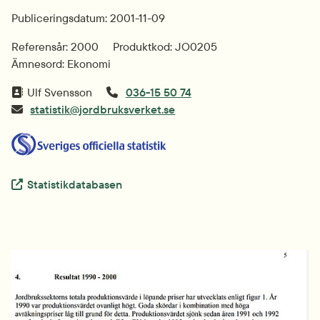
Publiceringsdatum: 2001-11-09
Referensår: 2000
Produktkod: JO0205
Ämnesord: Ekonomi
Ulf Svensson
036-15 50 74
statistik@jordbruksverket.se
Extern länk.
Statistikdatabasen