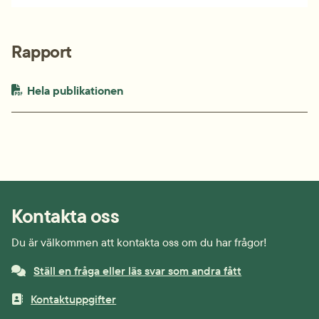
Rapport
PDF-fil.
pdf, 196.6 kB.
Hela publikationen
Kontakta oss
Du är välkommen att kontakta oss om du har frågor!
Ställ en fråga eller läs svar som andra fått
Kontaktuppgifter