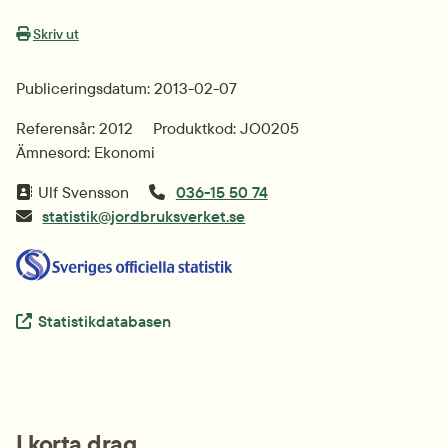
Skriv ut
Publiceringsdatum: 2013-02-07
Referensår: 2012
Produktkod: JO0205
Ämnesord: Ekonomi
Ulf Svensson
036-15 50 74
statistik@jordbruksverket.se
Extern länk.
Statistikdatabasen
I korta drag