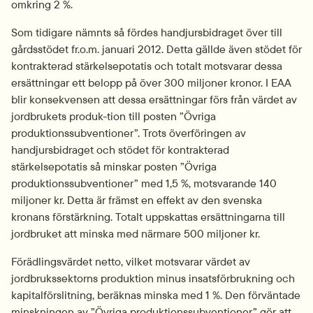
omkring 2 %.
Som tidigare nämnts så fördes handjursbidraget över till 
gårdsstödet fr.o.m. januari 2012. Detta gällde även stödet för 
kontrakterad stärkelsepotatis och totalt motsvarar dessa 
ersättningar ett belopp på över 300 miljoner kronor. I EAA 
blir konsekvensen att dessa ersättningar förs från värdet av 
jordbrukets produk-tion till posten ”Övriga 
produktionssubventioner”. Trots överföringen av 
handjursbidraget och stödet för kontrakterad 
stärkelsepotatis så minskar posten ”Övriga 
produktionssubventioner” med 1,5 %, motsvarande 140 
miljoner kr. Detta är främst en effekt av den svenska 
kronans förstärkning. Totalt uppskattas ersättningarna till 
jordbruket att minska med närmare 500 miljoner kr.
Förädlingsvärdet netto, vilket motsvarar värdet av 
jordbrukssektorns produktion minus insatsförbrukning och 
kapitalförslitning, beräknas minska med 1 %. Den förväntade 
minskningen av ”Övriga produktionssubventioner” gör att 