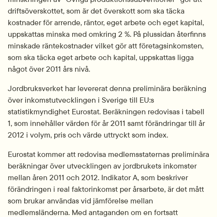
driftsöverskottet, som är det överskott som ska täcka 
kostnader för arrende, räntor, eget arbete och eget kapital, 
uppskattas minska med omkring 2 %. På plussidan återfinns 
minskade räntekostnader vilket gör att företagsinkomsten, 
som ska täcka eget arbete och kapital, uppskattas ligga 
något över 2011 års nivå.
Jordbruksverket har levererat denna preliminära beräkning 
över inkomstutvecklingen i Sverige till EU:s 
statistikmyndighet Eurostat. Beräkningen redovisas i tabell 
1, som innehåller värden för år 2011 samt förändringar till år 
2012 i volym, pris och värde uttryckt som index.
Eurostat kommer att redovisa medlemsstaternas preliminära 
beräkningar över utvecklingen av jordbrukets inkomster 
mellan åren 2011 och 2012. Indikator A, som beskriver 
förändringen i real faktorinkomst per årsarbete, är det mått 
som brukar användas vid jämförelse mellan 
medlemsländerna. Med antaganden om en fortsatt 