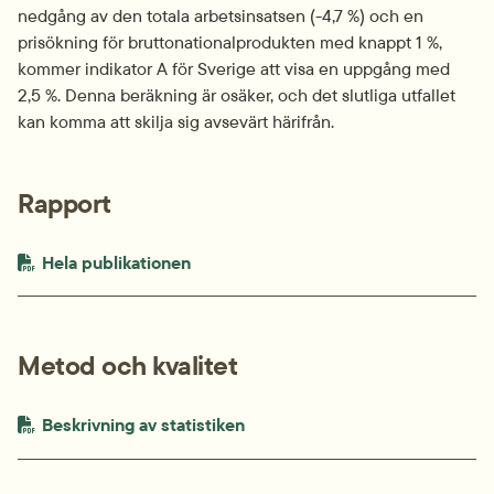
nedgång av den totala arbetsinsatsen (-4,7 %) och en 
prisökning för bruttonationalprodukten med knappt 1 %, 
kommer indikator A för Sverige att visa en uppgång med 
2,5 %. Denna beräkning är osäker, och det slutliga utfallet 
kan komma att skilja sig avsevärt härifrån.
Rapport
PDF-fil.
pdf, 594.6 kB.
Hela publikationen
Metod och kvalitet
PDF-fil.
pdf, 196.1 kB.
Beskrivning av statistiken