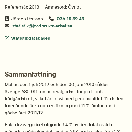
Referensår: 2013
Ämnesord: Övrigt
Jörgen Persson
036-15 59 43
statistik@jordbruksverket.se
Extern länk.
Statistikdatabasen
Sammanfattning
Mellan den 1 juli 2012 och den 30 juni 2013 såldes i 
Sverige 680 011 ton mineralgödsel för jord- och 
trädgårdsbruk, vilket är i nivå med genomsnittet för de fem 
föregående åren och en ökning med 11 % jämfört med 
gödselåret 2011/12.
Enkla kvävegödsel utgjorde 54 % av den totala sålda 
mängden gödselmedel, medan NPK-gödsel stod för 41 %. 