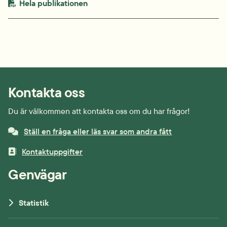
PDF-fil.
pdf, 868.8 kB.
Hela publikationen
Kontakta oss
Du är välkommen att kontakta oss om du har frågor!
Ställ en fråga eller läs svar som andra fått
Kontaktuppgifter
Genvägar
Statistik