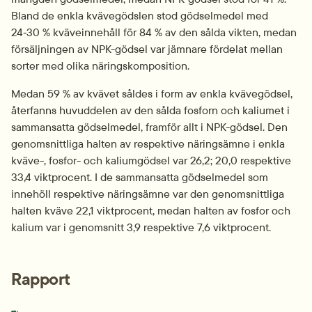
Bland de enkla kvävegödslen stod gödselmedel med 
24‑30 % kväveinnehåll för 84 % av den sålda vikten, medan 
försäljningen av NPK-gödsel var jämnare fördelat mellan 
sorter med olika näringskomposi­tion.
Medan 59 % av kvävet såldes i form av enkla kvävegödsel, 
återfanns huvuddelen av den sålda fosforn och kaliumet i 
sammansatta gödselmedel, framför allt i NPK-gödsel. Den 
genomsnittliga halten av respektive näringsämne i enkla 
kväve-, fosfor- och kaliumgödsel var 26,2; 20,0 respektive 
33,4 viktprocent. I de sammansatta gödselmedel som 
innehöll respektive näringsämne var den genomsnittliga 
halten kväve 22,1 viktprocent, medan halten av fosfor och 
kalium var i genomsnitt 3,9 respektive 7,6 viktprocent.
Rapport