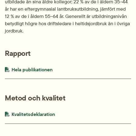
utbildade än sina äldre kollegor; 22 % av de i åldern 35–44 
år har en eftergymnasial lantbruksutbildning, jämfört med 
12 % av de i åldern 55–64 år. Generellt är utbildningsnivån 
betydligt högre hos driftsledare i heltidsjordbruk än i övriga 
jordbruk.
Rapport
PDF-fil.
pdf, 2.1 MB.
Hela publikationen
Metod och kvalitet
PDF-fil.
pdf, 372.9 kB.
Kvalitetsdeklaration