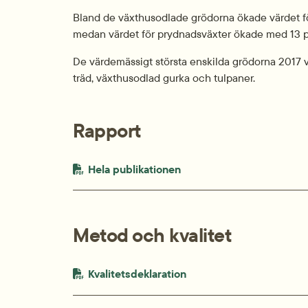
Bland de växthusodlade grödorna ökade värdet fö
medan värdet för prydnadsväxter ökade med 13 
De värdemässigt största enskilda grödorna 2017 va
träd, växthusodlad gurka och tulpaner.
Rapport
PDF-fil.
pdf, 990.5 kB.
Hela publikationen
Metod och kvalitet
PDF-fil.
pdf, 307.8 kB.
Kvalitetsdeklaration