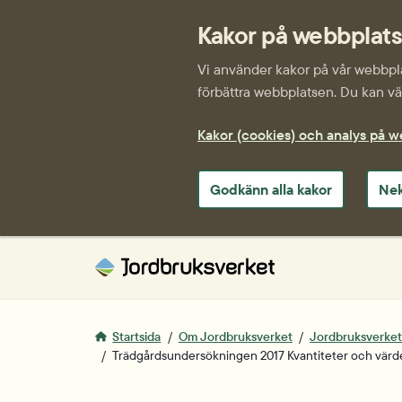
Kakor på webbplat
Vi använder kakor på vår webbplat
förbättra webbplatsen. Du kan väl
Kakor (cookies) och analys på 
Godkänn alla kakor
Nek
Startsida
Om Jordbruksverket
Jordbruksverkets 
Trädgårds­undersökningen 2017 Kvantiteter och värd