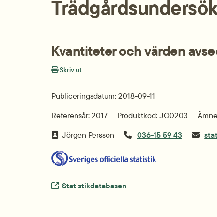
Trädgårds­undersö
Kvantiteter och värden avse
Skriv ut
Publiceringsdatum: 2018-09-11
Referensår: 2017
Produktkod: JO0203
Ämnes
Jörgen Persson
036-15 59 43
sta
Extern länk.
Statistikdatabasen