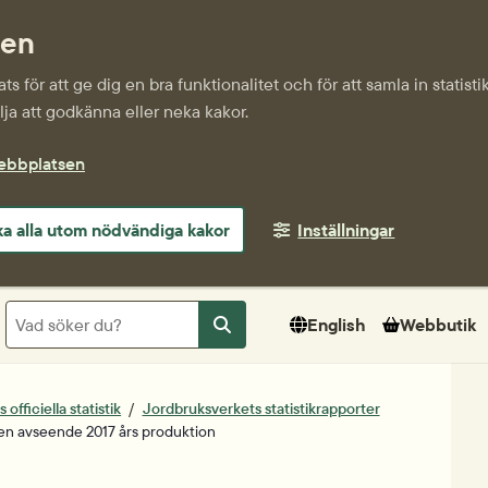
sen
s för att ge dig en bra funktionalitet och för att samla in statis
ja att godkänna eller neka kakor.
webbplatsen
a alla utom nödvändiga kakor
Inställningar
Sök
English
Webbutik
Sök
officiella statistik
Jordbruksverkets statistikrapporter
en avseende 2017 års produktion