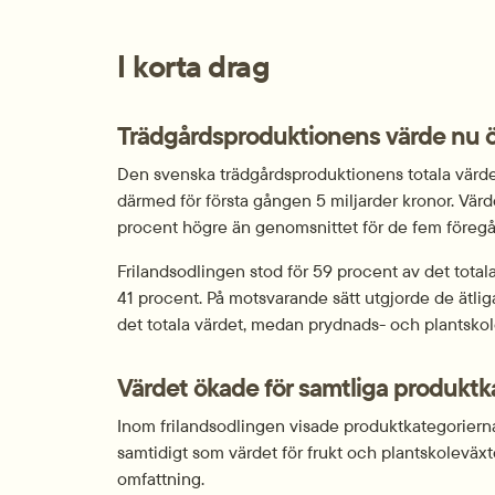
I korta drag
Trädgårdsproduktionens värde nu öv
Den svenska trädgårdsproduktionens totala värde 2
därmed för första gången 5 miljarder kronor. Vär
procent högre än genomsnittet för de fem föreg
Frilandsodlingen stod för 59 procent av det total
41 procent. På motsvarande sätt utgjorde de ätlig
det totala värdet, medan prydnads- och plantskol
Värdet ökade för samtliga produktk
Inom frilandsodlingen visade produktkategoriern
samtidigt som värdet för frukt och plantskoleväx
omfattning.