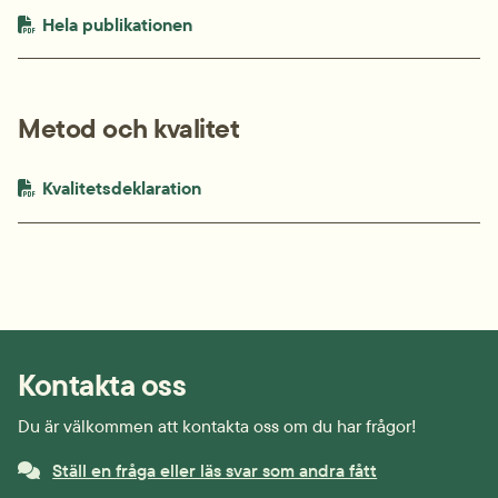
PDF-fil.
pdf, 1.2 MB.
Hela publikationen
Metod och kvalitet
PDF-fil.
pdf, 167.4 kB.
Kvalitetsdeklaration
Kontakta oss
Du är välkommen att kontakta oss om du har frågor!
Ställ en fråga eller läs svar som andra fått