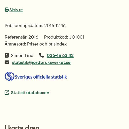
Skriv ut
Publiceringsdatum: 2016-12-16
Referensår: 2016
Produktkod: JO1001
Ämnesord: Priser och prisindex
Simon Lind
036-15 63 42
statistik@jordbruksverket.se
Extern länk.
Statistikdatabasen
I korta drag