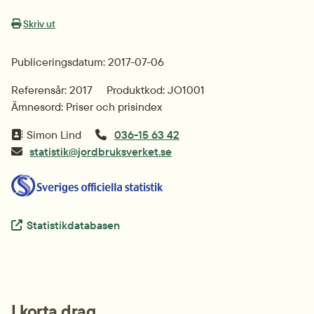
Skriv ut
Publiceringsdatum: 2017-07-06
Referensår: 2017
Produktkod: JO1001
Ämnesord: Priser och prisindex
Simon Lind
036-15 63 42
statistik@jordbruksverket.se
Extern länk.
Statistikdatabasen
I korta drag