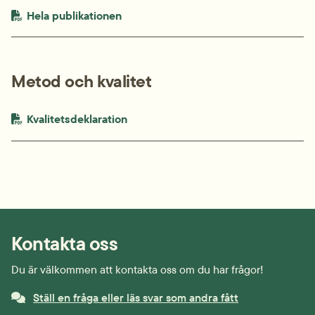
PDF-fil.
pdf, 1.3 MB.
Hela publikationen
Metod och kvalitet
PDF-fil.
pdf, 529.7 kB.
Kvalitetsdeklaration
Kontakta oss
Du är välkommen att kontakta oss om du har frågor!
Ställ en fråga eller läs svar som andra fått