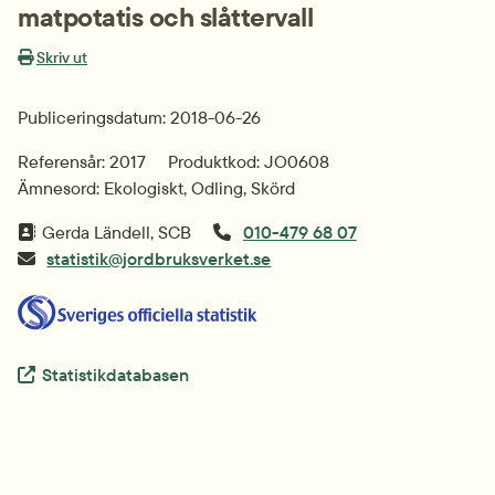
matpotatis och slåttervall
Skriv ut
Publiceringsdatum: 2018-06-26
Referensår: 2017
Produktkod: JO0608
Ämnesord: Ekologiskt, Odling, Skörd
Gerda Ländell, SCB
010-479 68 07
statistik@jordbruksverket.se
Extern länk.
Statistikdatabasen