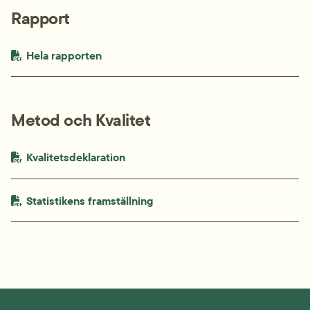
Rapport
PDF-fil.
pdf, 3.4 MB.
Hela rapporten
Metod och Kvalitet
PDF-fil.
pdf, 1.4 MB.
Kvalitetsdeklaration
PDF-fil.
pdf, 409.8 kB.
Statistikens framställning