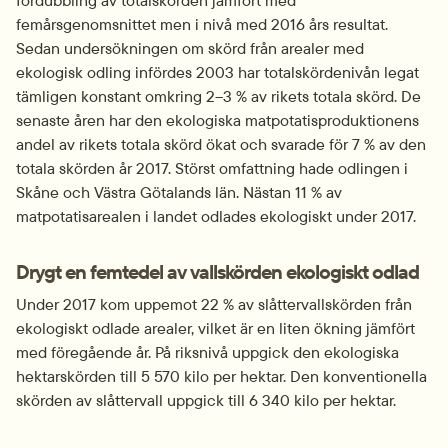
femårsgenomsnittet men i nivå med 2016 års resultat. 
Sedan undersökningen om skörd från arealer med 
ekologisk odling infördes 2003 har totalskördenivån legat 
tämligen konstant omkring 2–3 % av rikets totala skörd. De 
senaste åren har den ekologiska matpotatisproduktionens 
andel av rikets totala skörd ökat och svarade för 7 % av den 
totala skörden år 2017. Störst omfattning hade odlingen i 
Skåne och Västra Götalands län. Nästan 11 % av 
matpotatisarealen i landet odlades ekologiskt under 2017.
Drygt en femtedel av vallskörden ekologiskt odlad
Under 2017 kom uppemot 22 % av slåttervallskörden från 
ekologiskt odlade arealer, vilket är en liten ökning jämfört 
med föregående år. På riksnivå uppgick den ekologiska 
hektarskörden till 5 570 kilo per hektar. Den konventionella 
skörden av slåttervall uppgick till 6 340 kilo per hektar.