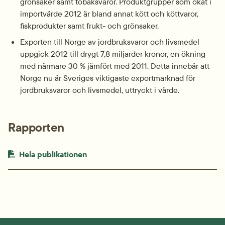
grönsaker samt tobaksvaror. Produktgrupper som ökat i 
importvärde 2012 är bland annat kött och köttvaror, 
fiskprodukter samt frukt- och grönsaker.
Exporten till Norge av jordbruksvaror och livsmedel 
uppgick 2012 till drygt 7,8 miljarder kronor, en ökning 
med närmare 30 % jämfört med 2011. Detta innebär att 
Norge nu är Sveriges viktigaste exportmarknad för 
jordbruksvaror och livsmedel, uttryckt i värde.
Rapporten
PDF-fil.
pdf, 750.4 kB.
Hela publikationen