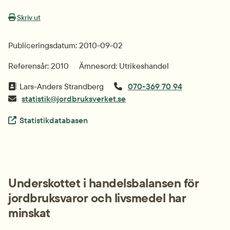
Skriv ut
Publiceringsdatum: 2010-09-02
Referensår: 2010
Ämnesord: Utrikeshandel
Lars-Anders Strandberg
070-369 70 94
statistik@jordbruksverket.se
Extern länk.
Statistikdatabasen
Underskottet i handelsbalansen för 
jordbruksvaror och livsmedel har 
minskat