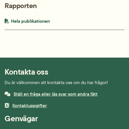
Rapporten
PDF-fil.
pdf, 173.4 kB.
Hela publikationen
Kontakta oss
Du är välkommen att kontakta oss om du har frågor!
Ställ en fråga eller läs svar som andra fått
Kontaktuppgifter
Genvägar