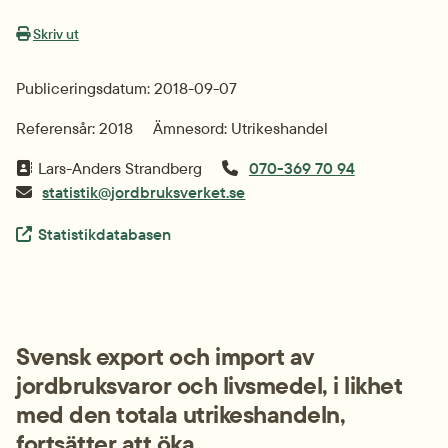
Skriv ut
Publiceringsdatum: 2018-09-07
Referensår: 2018
Ämnesord: Utrikeshandel
Lars-Anders Strandberg
070-369 70 94
statistik@jordbruksverket.se
Extern länk.
Statistikdatabasen
Svensk export och import av 
jordbruksvaror och livsmedel, i likhet 
med den totala utrikeshandeln, 
fortsätter att öka