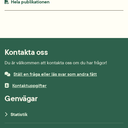
PDF-fil.
pdf, 636.1 kB.
Hela publikationen
Kontakta oss
Du är välkommen att kontakta oss om du har frågor!
Ställ en fråga eller läs svar som andra fått
Kontaktuppgifter
Genvägar
Statistik