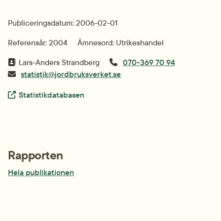
Publiceringsdatum: 2006-02-01
Referensår: 2004
Ämnesord: Utrikeshandel
Lars-Anders Strandberg
070-369 70 94
statistik@jordbruksverket.se
Extern länk.
Statistikdatabasen
Rapporten
pdf, 879.7 kB.
Hela publikationen