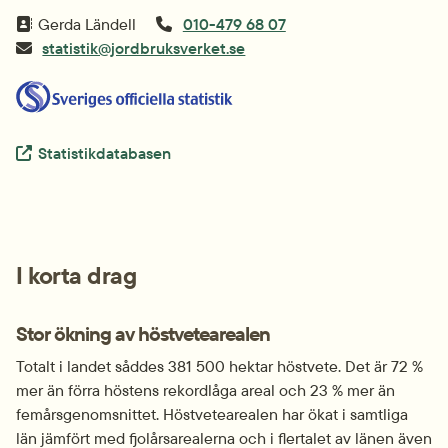
Gerda Ländell
010-479 68 07
statistik@jordbruksverket.se
Extern länk.
Statistikdatabasen
I korta drag
Stor ökning av höstvetearealen
Totalt i landet såddes 381 500 hektar höstvete. Det är 72 % 
mer än förra höstens rekordlåga areal och 23 % mer än 
femårsgenomsnittet. Höstvetearealen har ökat i samtliga 
län jämfört med fjolårsarealerna och i flertalet av länen även 