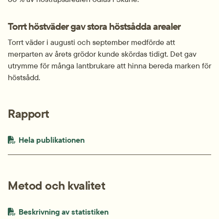
Torrt höstväder gav stora höstsådda arealer
Torrt väder i augusti och september medförde att 
merparten av årets grödor kunde skördas tidigt. Det gav 
utrymme för många lantbrukare att hinna bereda marken för 
höstsådd.
Rapport
PDF-fil.
pdf, 683.2 kB.
Hela publikationen
Metod och kvalitet
PDF-fil.
pdf, 234 kB.
Beskrivning av statistiken