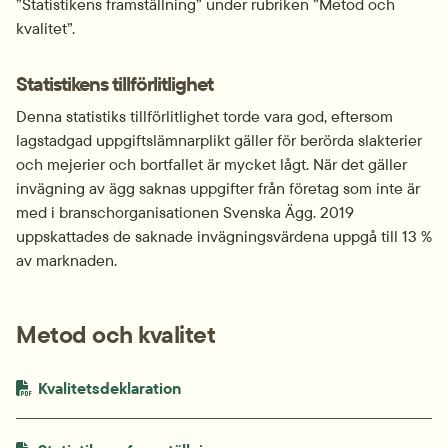
”Statistikens framställning” under rubriken ”Metod och 
kvalitet”.
Statistikens tillförlitlighet
Denna statistiks tillförlitlighet torde vara god, eftersom 
lagstadgad uppgiftslämnarplikt gäller för berörda slakterier 
och mejerier och bortfallet är mycket lågt. När det gäller 
invägning av ägg saknas uppgifter från företag som inte är 
med i branschorganisationen Svenska Ägg. 2019 
uppskattades de saknade invägningsvärdena uppgå till 13 % 
av marknaden.
Metod och kvalitet
PDF-fil.
pdf, 280.8 kB.
Kvalitetsdeklaration