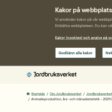
Kakor på webbplat
Vi använder kakor på vår webbplat
förbättra webbplatsen. Du kan väl
Kakor (cookies) och analys på 
Godkänn alla kakor
Nek
Startsida
Om Jordbruksverket
Jordbruksverkets 
Animalieproduktion, års- och månadsstatistik – 2021:0