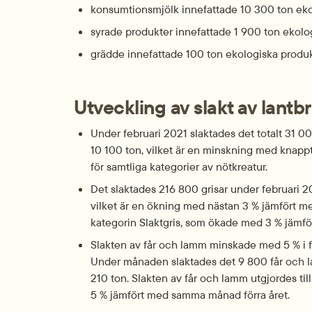
konsumtionsmjölk innefattade 10 300 ton eko
syrade produkter innefattade 1 900 ton ekolo
grädde innefattade 100 ton ekologiska produk
Utveckling av slakt av lantb
Under februari 2021 slaktades det totalt 31 000
10 100 ton, vilket är en minskning med knapp
för samtliga kategorier av nötkreatur.
Det slaktades 216 800 grisar under februari 202
vilket är en ökning med nästan 3 % jämfört med
kategorin Slaktgris, som ökade med 3 % jämfö
Slakten av får och lamm minskade med 5 % i f
Under månaden slaktades det 9 800 får och la
210 ton. Slakten av får och lamm utgjordes ti
5 % jämfört med samma månad förra året.