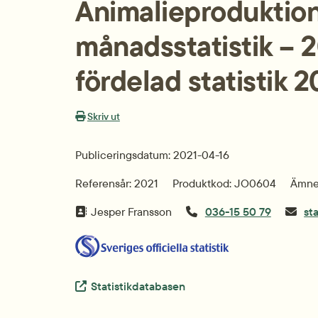
Animalieproduktion,
månadsstatistik – 2
fördelad statistik 
Skriv ut
Publiceringsdatum: 2021-04-16
Referensår: 2021
Produktkod: JO0604
Ämnes
Jesper Fransson
036-15 50 79
st
Extern länk.
Statistikdatabasen