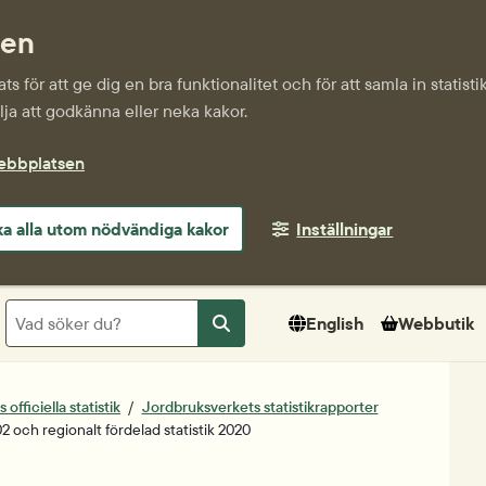
sen
s för att ge dig en bra funktionalitet och för att samla in statis
ja att godkänna eller neka kakor.
webbplatsen
a alla utom nödvändiga kakor
Inställningar
Sök
English
Webbutik
Sök
officiella statistik
Jordbruksverkets statistikrapporter
2 och regionalt fördelad statistik 2020