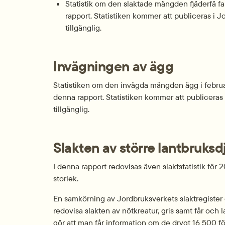
Statistik om den slaktade mängden fjäderfä fan
rapport. Statistiken kommer att publiceras i Jo
tillgänglig.
Invägningen av ägg
Statistiken om den invägda mängden ägg i februari
denna rapport. Statistiken kommer att publiceras i
tillgänglig.
Slakten av större lantbruks
I denna rapport redovisas även slaktstatistik för 
storlek.
En samkörning av Jordbruksverkets slaktregister o
redovisa slakten av nötkreatur, gris samt får och
gör att man får information om de drygt 16 500 fö