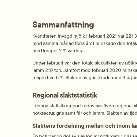
Sammanfattning
Kvantiteten invägd mjölk i februari 2021 var 221 
med samma månad förra året minskade den totala
med knappt 2 % vardera.
Under februari var den totala slaktvikten av nötkr
lamm 210 ton. Jämfört med februari 2020 minskad
respektive 5 %. Slakten av gris ökade med 3 % j
Regional slaktstatistik
I denna statistikrapport redovisas även regional sla
nötkreatur, gris samt får och lamm. Slakten av fjä
Slaktens fördelning mellan och inom l
En betydande del av slakten av nötkreatur, gris s