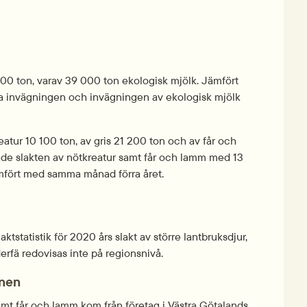
300 ton, varav 39 000 ton ekologisk mjölk. Jämfört 
 invägningen och invägningen av ekologisk mjölk 
eatur 10 100 ton, av gris 21 200 ton och av får och 
e slakten av nötkreatur samt får och lamm med 13 
ämfört med samma månad förra året.
ktstatistik för 2020 års slakt av större lantbruksdjur, 
derfä redovisas inte på regionsnivå.
änen
amt får och lamm kom från företag i Västra Götalands 