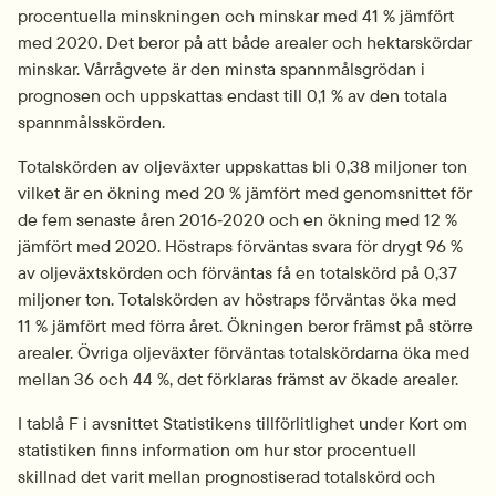
procentuella minskningen och minskar med 41 % jämfört 
med 2020. Det beror på att både arealer och hektarskördar 
minskar. Vårrågvete är den minsta spannmålsgrödan i 
prognosen och uppskattas endast till 0,1 % av den totala 
spannmålsskörden.
Totalskörden av oljeväxter uppskattas bli 0,38 miljoner ton 
vilket är en ökning med 20 % jämfört med genomsnittet för 
de fem senaste åren 2016‑2020 och en ökning med 12 % 
jämfört med 2020. Höstraps förväntas svara för drygt 96 % 
av oljeväxtskörden och förväntas få en totalskörd på 0,37 
miljoner ton. Totalskörden av höstraps förväntas öka med 
11 % jämfört med förra året. Ökningen beror främst på större 
arealer. Övriga oljeväxter förväntas totalskördarna öka med 
mellan 36 och 44 %, det förklaras främst av ökade arealer.
I tablå F i avsnittet Statistikens tillförlitlighet under Kort om 
statistiken finns information om hur stor procentuell 
skillnad det varit mellan prognostiserad totalskörd och 