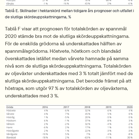
Tablå E. Skillnader i hektarskörd mellan tidigare års prognoser och utfallet i
de slutliga skördeuppskattningarna, %
Tablå F visar att prognosen för totalskörden av spannmål 
2020 stämde bra mot de slutliga skördeuppskattningarna. 
För de enskilda grödorna så underskattades hälften av 
spannmålsgrödorna. Höstvete, höstkorn och blandsäd 
överskattades istället medan vårvete hamnade på samma 
nivå som de slutliga skördeuppskattningarna. Totalskörden 
av oljeväxter underskattades med 3 % totalt jämfört med de 
slutliga skördeuppskattningarna. Det berodde främst på att 
höstraps, som utgör 97 % av totalskörden av oljeväxterna, 
underskattades med 3 %.
Fö