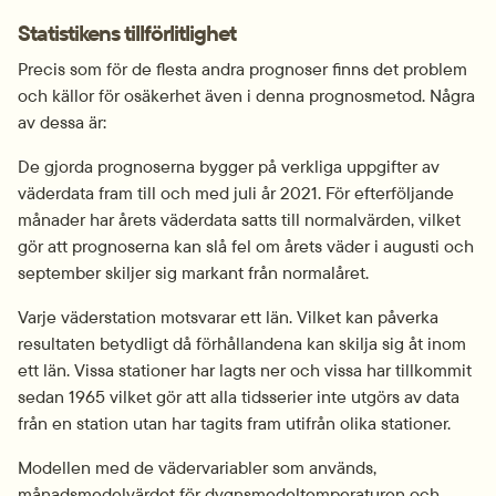
Statistikens tillförlitlighet
Precis som för de flesta andra prognoser finns det problem 
och källor för osäkerhet även i denna prognosmetod. Några 
av dessa är:
De gjorda prognoserna bygger på verkliga uppgifter av 
väderdata fram till och med juli år 2021. För efterföljande 
månader har årets väderdata satts till normalvärden, vilket 
gör att prognoserna kan slå fel om årets väder i augusti och 
september skiljer sig markant från normalåret.
Varje väderstation motsvarar ett län. Vilket kan påverka 
resultaten betydligt då förhållandena kan skilja sig åt inom 
ett län. Vissa stationer har lagts ner och vissa har tillkommit 
sedan 1965 vilket gör att alla tidsserier inte utgörs av data 
från en station utan har tagits fram utifrån olika stationer.
Modellen med de vädervariabler som används, 
månadsmedelvärdet för dygnsmedeltemperaturen och 