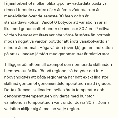
få jämförbarhet mellan olika typer av väderdata beskrivs 
dessa i formeln (v‑m)/s där v är årets väderdata, m är 
medelvärdet över de senaste 30 åren och s är 
standardavvikelsen. Värdet 0 betyder att variabeln i år är 
lika med genomsnittet under de senaste 30 åren. Positiva 
värden betyder att årets variabelvärde är större än normalt 
medan negativa värden betyder att årets variabelvärde är 
mindre än normalt. Höga värden (över 1,5) ger en indikation 
på att skillnaden jämfört med genomsnittet är relativt stor.
Tilläggas bör att om till exempel den normerade skillnaden 
i temperatur är lika för två regioner så betyder det inte 
nödvändigtvis att båda regionerna har haft exakt lika stor 
skillnad gentemot genomsnittstemperaturen mätt i grader. 
Detta eftersom skillnaden mellan årets temperatur och 
genomsnittstemperaturen divideras med hur stor 
variationen i temperaturen varit under dessa 30 år. Denna 
variation skiljer sig åt mellan varje region.