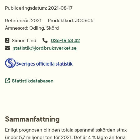
Publiceringsdatum: 2021-08-17
Referensår: 2021
Produktkod: JO0605
Ämnesord: Odling, Skörd
Simon Lind
036-15 63 42
statistik@jordbruksverket.se
Extern länk.
Statistikdatabasen
Sammanfattning
Enligt prognosen blir den totala spannmålsskörden strax 
under 5,7 miljoner ton för 2021. Det är 4 % lägre än förra 