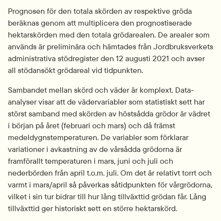
Prognosen för den totala skörden av respektive gröda 
beräknas genom att multiplicera den prognostiserade 
hektarskörden med den totala grödarealen. De arealer som 
används är preliminära och hämtades från Jordbruksverkets 
administrativa stödregister den 12 augusti 2021 och avser 
all stödansökt grödareal vid tidpunkten.
Sambandet mellan skörd och väder är komplext. Data­
analyser visar att de vädervariabler som statistiskt sett har 
störst samband med skörden av höstsådda grödor är vädret 
i början på året (februari och mars) och då främst 
medeldygnstemperaturen. De variabler som förklarar 
variationer i avkastning av de vårsådda grödorna är 
framförallt temperaturen i mars, juni och juli och 
nederbörden från april t.o.m. juli. Om det är relativt torrt och 
varmt i mars/april så påverkas såtidpunkten för vårgrödorna, 
vilket i sin tur bidrar till hur lång tillväxttid grödan får. Lång 
tillväxttid ger historiskt sett en större hektarskörd.