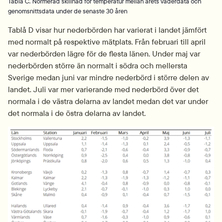
Tablå C. Normerad skillnad för temperatur mellan årets väderdata och
genomsnittsdata under de senaste 30 åren
Tablå D visar hur nederbörden har varierat i landet jämfört 
med normalt på respektive mätplats. Från februari till april 
var nederbörden lägre för de flesta länen. Under maj var 
nederbörden större än normalt i södra och mellersta 
Sverige medan juni var mindre nederbörd i större delen av 
landet. Juli var mer varierande med nederbörd över det 
normala i de västra delarna av landet medan det var under 
det normala i de östra delarna av landet.
Fö