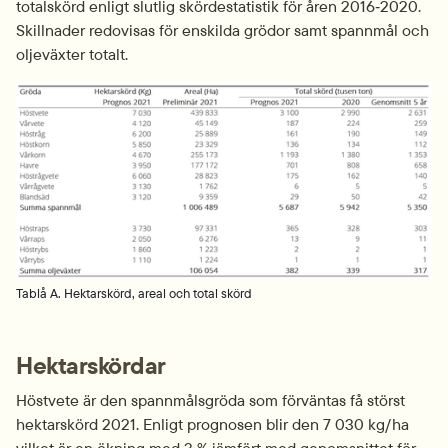
totalskörd enligt slutlig skördestatistik för åren 2016‑2020. 
Skillnader redovisas för enskilda grödor samt spannmål och 
oljeväxter totalt.
Fö
Tablå A. Hektarskörd, areal och total skörd
Hektarskördar
Höstvete är den spannmålsgröda som förväntas få störst 
hektarskörd 2021. Enligt prognosen blir den 7 030 kg/ha 
vilket är en ökning med 3 % jämfört med genomsnittet för 