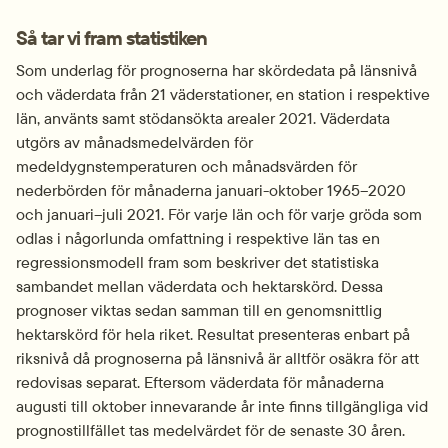
Så tar vi fram statistiken
Som underlag för prognoserna har skördedata på länsnivå 
och väderdata från 21 väderstationer, en station i respektive 
län, använts samt stödansökta arealer 2021. Väderdata 
utgörs av månadsmedelvärden för 
medeldygnstemperaturen och månadsvärden för 
nederbörden för månaderna januari-oktober 1965–2020 
och januari–juli 2021. För varje län och för varje gröda som 
odlas i någorlunda omfattning i respektive län tas en 
regressionsmodell fram som beskriver det statistiska 
sambandet mellan väderdata och hektarskörd. Dessa 
prognoser viktas sedan samman till en genomsnittlig 
hektarskörd för hela riket. Resultat presenteras enbart på 
riksnivå då prognoserna på länsnivå är alltför osäkra för att 
redovisas separat. Eftersom väderdata för månaderna 
augusti till oktober innevarande år inte finns tillgängliga vid 
pro­gnos­tillfället tas medelvärdet för de senaste 30 åren.