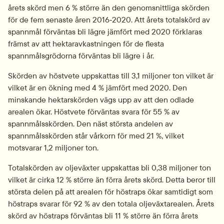
årets skörd men 6 % större än den genomsnittliga skörden 
för de fem senaste åren 2016‑2020. Att årets totalskörd av 
spannmål förväntas bli lägre jämfört med 2020 förklaras 
främst av att hektaravkastningen för de flesta 
spannmålsgrödorna förväntas bli lägre i år.
Skörden av höstvete uppskattas till 3,1 miljoner ton vilket är 
vilket är en ökning med 4 % jämfört med 2020. Den 
minskande hektarskörden vägs upp av att den odlade 
arealen ökar. Höstvete förväntas svara för 55 % av 
spannmålsskörden. Den näst största andelen av 
spannmålsskörden står vårkorn för med 21 %, vilket 
motsvarar 1,2 miljoner ton.
Totalskörden av oljeväxter uppskattas bli 0,38 miljoner ton 
vilket är cirka 12 % större än förra årets skörd. Detta beror till 
största delen på att arealen för höstraps ökar samtidigt som 
höstraps svarar för 92 % av den totala oljeväxtarealen. Årets 
skörd av höstraps förväntas bli 11 % större än förra årets 