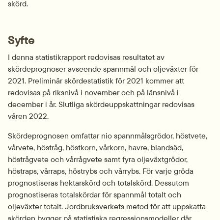
skörd.
Syfte
I denna statistikrapport redovisas resultatet av 
skördeprognoser avseende spannmål och oljeväxter för 
2021. Preliminär skördestatistik för 2021 kommer att 
redovisas på riksnivå i november och på länsnivå i 
december i år. Slutliga skördeuppskattningar redovisas 
våren 2022.
Skördeprognosen omfattar nio spannmålsgrödor, höstvete, 
vårvete, höstråg, höstkorn, vårkorn, havre, blandsäd, 
höstrågvete och vårrågvete samt fyra oljeväxtgrödor, 
höstraps, vårraps, höstrybs och vårrybs. För varje gröda 
prognostiseras hektarskörd och totalskörd. Dessutom 
prognostiseras totalskördar för spannmål totalt och 
oljeväxter totalt. Jordbruksverkets metod för att uppskatta 
skörden bygger på statistiska regressionsmodeller där 