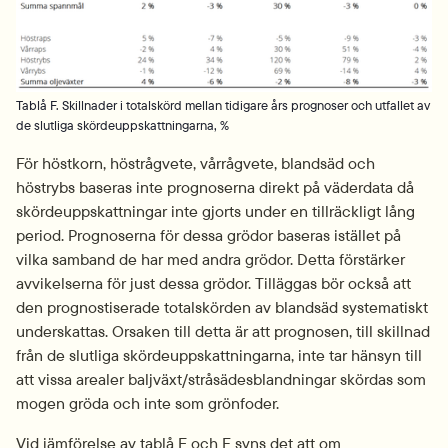
Tablå F. Skillnader i totalskörd mellan tidigare års prognoser och utfallet av
de slutliga skördeuppskattningarna, %
För höstkorn, höstrågvete, vårrågvete, blandsäd och 
höstrybs baseras inte prognoserna direkt på väderdata då 
skördeuppskattningar inte gjorts under en tillräckligt lång 
period. Prognoserna för dessa grödor baseras istället på 
vilka samband de har med andra grödor. Detta förstärker 
avvikelserna för just dessa grödor. Tilläggas bör också att 
den prognostiserade totalskörden av blandsäd systematiskt 
underskattas. Orsaken till detta är att prognosen, till skillnad 
från de slutliga skördeuppskattningarna, inte tar hänsyn till 
att vissa arealer baljväxt/stråsädesblandningar skördas som 
mogen gröda och inte som grönfoder.
Vid jämförelse av tablå E och F syns det att om 