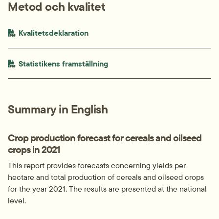
Metod och kvalitet
PDF-fil.
pdf, 413.5 kB.
Kvalitetsdeklaration
PDF-fil.
pdf, 745.1 kB.
Statistikens framställning
Summary in English
Crop production forecast for cereals and oilseed 
crops in 2021
This report provides forecasts concerning yields per 
hectare and total production of cereals and oilseed crops 
for the year 2021. The results are presented at the national 
level.