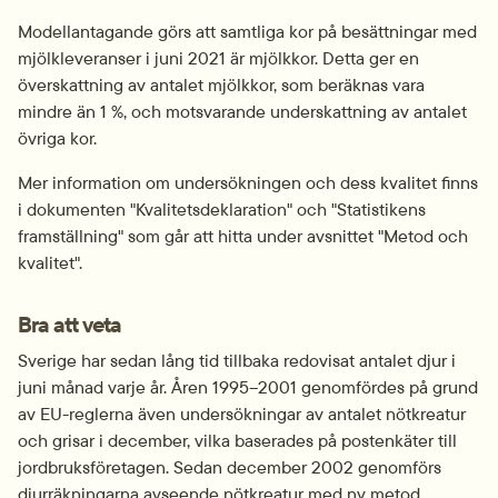
Modellantagande görs att samtliga kor på besättningar med 
mjölkleveranser i juni 2021 är mjölkkor. Detta ger en 
överskattning av antalet mjölkkor, som beräknas vara 
mindre än 1 %, och motsvarande underskattning av antalet 
övriga kor.
Mer information om undersökningen och dess kvalitet finns 
i dokumenten "Kvalitetsdeklaration" och "Statistikens 
framställning" som går att hitta under avsnittet "Metod och 
kvalitet".
Bra att veta
Sverige har sedan lång tid tillbaka redovisat antalet djur i 
juni månad varje år. Åren 1995–2001 genomfördes på grund 
av EU-reglerna även undersökningar av antalet nötkreatur 
och grisar i december, vilka baserades på postenkäter till 
jordbruksföretagen. Sedan december 2002 genomförs 
djurräkningarna avseende nötkreatur med ny metod 