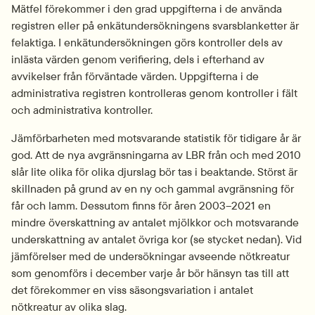
Mätfel förekommer i den grad uppgifterna i de använda 
registren eller på enkätundersökningens svarsblanketter är 
felaktiga. I enkätundersökningen görs kontroller dels av 
inlästa värden genom verifiering, dels i efterhand av 
avvikelser från förväntade värden. Uppgifterna i de 
administrativa registren kontrolleras genom kontroller i fält 
och administrativa kontroller.
Jämförbarheten med motsvarande statistik för tidigare år är 
god. Att de nya avgränsningarna av LBR från och med 2010 
slår lite olika för olika djurslag bör tas i beaktande. Störst är 
skillnaden på grund av en ny och gammal avgränsning för 
får och lamm. Dessutom finns för åren 2003–2021 en 
mindre överskattning av antalet mjölkkor och motsvarande 
underskattning av antalet övriga kor (se stycket nedan). Vid 
jämförelser med de undersökningar avseende nötkreatur 
som genomförs i december varje år bör hänsyn tas till att 
det förekommer en viss säsongsvariation i antalet 
nötkreatur av olika slag.