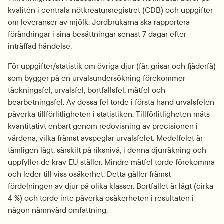
kvalitén i centrala nötkreatursregistret (CDB) och uppgifter 
om leveranser av mjölk. Jordbrukarna ska rapportera 
förändringar i sina besättningar senast 7 dagar efter 
inträffad händelse.
För uppgifter/statistik om övriga djur (får, grisar och fjäderfä) 
som bygger på en urvalsundersökning förekommer 
täckningsfel, urvalsfel, bortfallsfel, mätfel och 
bearbetningsfel. Av dessa fel torde i första hand urvalsfelen 
påverka tillförlitligheten i statistiken. Tillförlitligheten mäts 
kvantitativt enbart genom redovisning av precisionen i 
värdena, vilka främst avspeglar urvalsfelet. Medelfelet är 
tämligen lågt, särskilt på riksnivå, i denna djurräkning och 
uppfyller de krav EU ställer. Mindre mätfel torde förekomma 
och leder till viss osäkerhet. Detta gäller främst 
fördelningen av djur på olika klasser. Bortfallet är lågt (cirka 
4 %) och torde inte påverka osäkerheten i resultaten i 
någon nämnvärd omfattning.