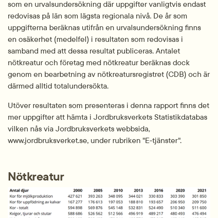
som en urvalsundersökning där uppgifter vanligtvis endast 
redovisas på län som lägsta regionala nivå. De år som 
uppgifterna beräknas utifrån en urvalsundersökning finns 
en osäkerhet (medelfel) i resultaten som redovisas i 
samband med att dessa resultat publiceras. Antalet 
nötkreatur och företag med nötkreatur beräknas dock 
genom en bearbetning av nötkreatursregistret (CDB) och är 
därmed alltid totalundersökta.
Utöver resultaten som presenteras i denna rapport finns det 
mer uppgifter att hämta i Jordbruksverkets Statistikdatabas 
vilken nås via Jordbruksverkets webbsida, 
www.jordbruksverket.se, under rubriken "E-tjänster".
Nötkreatur
Fö