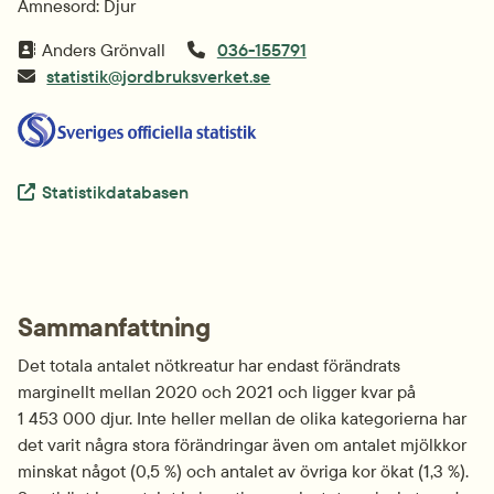
Ämnesord: Djur
Anders Grönvall
036-155791
statistik@jordbruksverket.se
Extern länk.
Statistikdatabasen
Sammanfattning
Det totala antalet nötkreatur har endast förändrats 
marginellt mellan 2020 och 2021 och ligger kvar på 
1 453 000 djur. Inte heller mellan de olika kategorierna har 
det varit några stora förändringar även om antalet mjölkkor 
minskat något (0,5 %) och antalet av övriga kor ökat (1,3 %). 