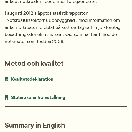
antalet nötkreatur i december föregående år.
I augusti 2012 släpptes statistikrapporten 
”Nötkreaturssektorns uppbyggnad”, med information om 
antal nötkreatur fördelat på köttföretag och mjölkföretag, 
besättningsstorlek m.m. samt vad som har hänt med de 
nötkreatur som föddes 2008.
Metod och kvalitet
PDF-fil.
pdf, 664.2 kB.
Kvalitetsdeklaration
PDF-fil.
pdf, 483.5 kB.
Statistikens framställning
Summary in English