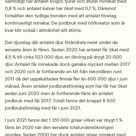
Samtidigt har antalet kvigor, tjurar och stutar minskat med 
0,8 % och antalet kalvar har ökat med 0,7 %. Däremot 
fortsätter den tydliga trenden med att antalet företag 
kontinuerligt minskar. De jordbruk med nötkreatur som är 
kvar blir också i allmänhet allt större.
Det djurslag där antalet djur förändrats mest under de 
senaste åren är fåren. Sedan 2020 har antalet får ökat med 
4,5 % till cirka 523 000 djur, en ökning på drygt 20 000 
djur. Antalet får minskade dock ganska mycket mellan 2017 
och 2020 och är fortfarande en bit från rekordåren runt 
2011 då det uppskattades finnas fler än 600 000 djur i juni 
månad. Även antalet jordbruksföretag som har får har ökat 
sedan juni 2020 men är fortfarande färre än antalet 
jordbruk med får 2017. Totalt fanns det knappt 8 500 
jordbruksföretag med får i juni 2021.
I juni 2021 fanns det 1 351 000 grisar vilket var drygt 1 % 
färre än 2020 när den senaste totalundersökningen 
gjordes. Sedan 2000 har dock antalet grisar minskat med 