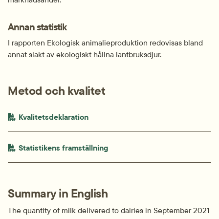
Annan statistik
I rapporten Ekologisk animalieproduktion redovisas bland 
annat slakt av ekologiskt hållna lantbruksdjur.
Metod och kvalitet
PDF-fil.
pdf, 280.9 kB.
Kvalitetsdeklaration
PDF-fil.
pdf, 121.1 kB.
Statistikens framställning
Summary in English
The quantity of milk delivered to dairies in September 2021 