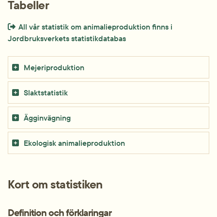
Tabeller
Extern länk som öppnas i nytt fönster eller ny flik.
All vår statistik om animalieproduktion finns i 
Jordbruksverkets statistikdatabas
Mejeriproduktion
Slaktstatistik
Ägginvägning
Ekologisk animalieproduktion
Kort om statistiken
Definition och förklaringar