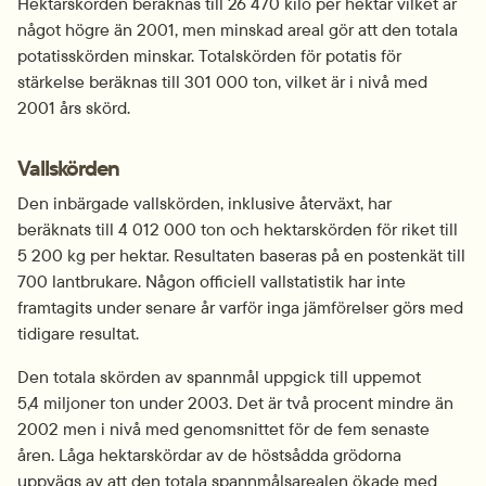
Hektarskörden beräknas till 26 470 kilo per hektar vilket är 
något högre än 2001, men minskad areal gör att den totala 
potatisskörden minskar. Totalskör­den för potatis för 
stärkelse beräknas till 301 000 ton, vilket är i nivå med 
2001 års skörd.
Vallskörden
Den inbärgade vallskörden, inklusive återväxt, har 
beräknats till 4 012 000 ton och hektarskörden för riket till 
5 200 kg per hektar. Resultaten baseras på en postenkät till 
700 lantbrukare. Någon officiell vallstatistik har inte 
framtagits under senare år varför inga jämförelser görs med 
tidigare resultat.
Den totala skörden av spannmål uppgick till uppemot 
5,4 miljoner ton under 2003. Det är två procent mindre än 
2002 men i nivå med genomsnittet för de fem senaste 
åren. Låga hektarskördar av de höstsådda grödorna 
uppvägs av att den totala spannmålsarealen ökade med 