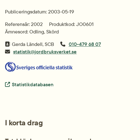
Publiceringsdatum: 2003-05-19
Referensår: 2002
Produktkod: JO0601
Ämnesord: Odling, Skörd
Gerda Ländell, SCB
010-479 68 07
statistik@jordbruksverket.se
Extern länk.
Statistikdatabasen
I korta drag