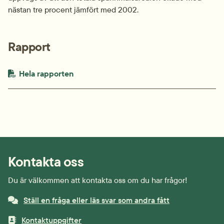
nästan tre procent jämfört med 2002.
Rapport
PDF-fil.
pdf, 716.3 kB.
Hela rapporten
Kontakta oss
Du är välkommen att kontakta oss om du har frågor!
Ställ en fråga eller läs svar som andra fått
Kontaktuppgifter