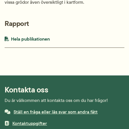
vissa grödor även översiktligt i kartform.
Rapport
PDF-fil.
pdf, 1.2 MB.
Hela publikationen
Kontakta oss
Du är välkommen att kontakta oss om du har frågor!
Ställ en fråga eller läs svar som andra fått
Kontaktuppgifter