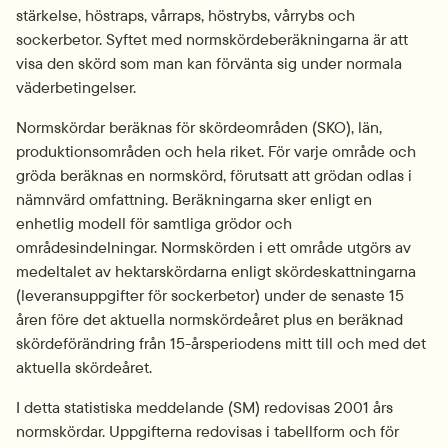
stärkelse, höstraps, vårraps, höstrybs, vårrybs och 
sockerbetor. Syftet med normskördeberäkningarna är att 
visa den skörd som man kan förvänta sig under normala 
väderbetingelser.
Normskördar beräknas för skördeområden (SKO), län, 
produktionsområden och hela riket. För varje område och 
gröda beräknas en normskörd, förutsatt att grödan odlas i 
nämnvärd omfattning. Beräkningarna sker enligt en 
enhetlig modell för samtliga grödor och 
områdesindelningar. Normskörden i ett område utgörs av 
medeltalet av hektarskördarna enligt skördeskattningarna 
(leveransuppgifter för sockerbetor) under de senaste 15 
åren före det aktuella normskördeåret plus en beräknad 
skördeförändring från 15-årsperiodens mitt till och med det 
aktuella skördeåret.
I detta statistiska meddelande (SM) redovisas 2001 års 
normskördar. Uppgifterna redovisas i tabellform och för 