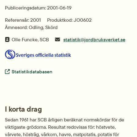
Publiceringsdatum: 2001-06-19
Referensår: 2001
Produktkod: JO0602
Ämnesord: Odling, Skörd
Olle Funcke, SCB
statistik@jordbruksverket.se
Extern länk.
Statistikdatabasen
I korta drag
Sedan 1961 har SCB årligen beräknat normskördar för de 
viktigaste grödorna. Resultat redovisas för: höstvete, 
vårvete, höstråg, vårkorn, havre, matpotatis, potatis för 