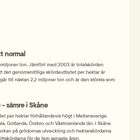
tt normal
5 miljoner ton. Jämfört med 2003 är totalskörden 
t det genomsnittliga skördeutbytet per hektar är 
år till nästan 2,2 miljoner ton och är den största som 
e - sämre i Skåne
et per hektar förhållandevis högt i Mellansverige. 
a, Gotlands, Örebro och Västmanlands län. I Skåne 
nverkan på grödornas utveckling och hektarskördarna 
ttskördarna för de fem senaste åren.