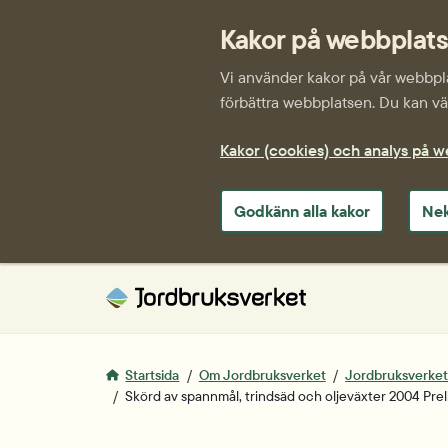
Kakor på webbplat
Vi använder kakor på vår webbplat
förbättra webbplatsen. Du kan väl
Kakor (cookies) och analys på 
Godkänn alla kakor
Nek
Startsida
Om Jordbruksverket
Jordbruksverkets 
Skörd av spannmål, trindsäd och oljeväxter 2004 Preli