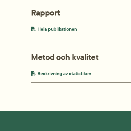
Rapport
PDF-fil.
pdf, 301.3 kB.
Hela publikationen
Metod och kvalitet
PDF-fil.
pdf, 116.8 kB.
Beskrivning av statistiken