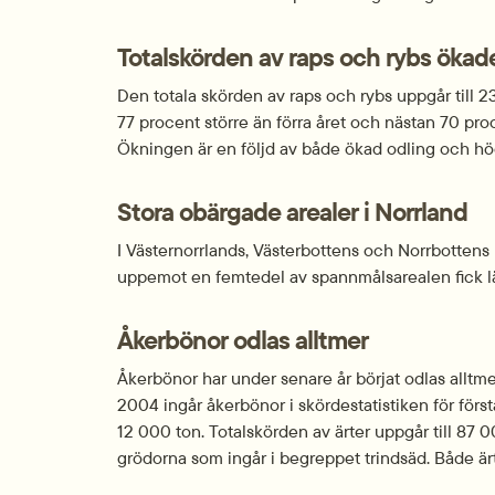
Totalskörden av raps och rybs öka
Den totala skörden av raps och rybs uppgår till 2
77 procent större än förra året och nästan 70 pro
Ökningen är en följd av både ökad odling och hög
Stora obärgade arealer i Norrland
I Västernorrlands, Västerbottens och Norrbottens 
uppemot en femtedel av spannmålsarealen fick 
Åkerbönor odlas alltmer
Åkerbönor har under senare år börjat odlas alltme
2004 ingår åkerbönor i skördestatistiken för först
12 000 ton. Totalskörden av ärter uppgår till 87 0
grödorna som ingår i begreppet trindsäd. Både är