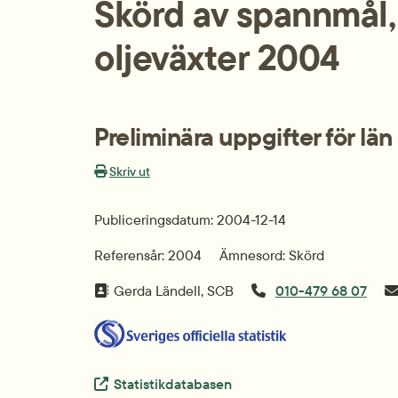
Skörd av spannmål, 
oljeväxter 2004
Preliminära uppgifter för län
Skriv ut
Publiceringsdatum: 2004-12-14
Referensår: 2004
Ämnesord: Skörd
Gerda Ländell, SCB
010-479 68 07
Extern länk.
Statistikdatabasen