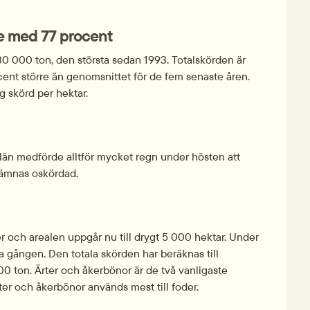
de med 77 procent
30 000 ton, den största sedan 1993. Totalskörden är 
cent större än genomsnittet för de fem senaste åren. 
 skörd per hektar.
län medförde alltför mycket regn under hösten att 
lämnas oskördad.
r och arealen uppgår nu till drygt 5 000 hektar. Under 
a gången. Den totala skörden har beräknas till 
00 ton. Ärter och åkerbönor är de två vanligaste 
ter och åkerbönor används mest till foder.