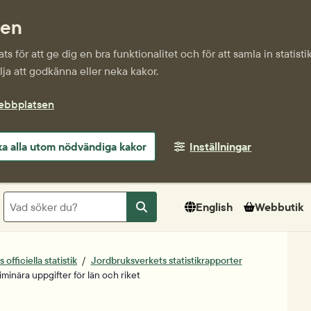
sen
s för att ge dig en bra funktionalitet och för att samla in statis
ja att godkänna eller neka kakor.
webbplatsen
a alla utom nödvändiga kakor
Inställningar
Sök
English
Webbutik
Sök
officiella statistik
Jordbruksverkets statistikrapporter
minära uppgifter för län och riket