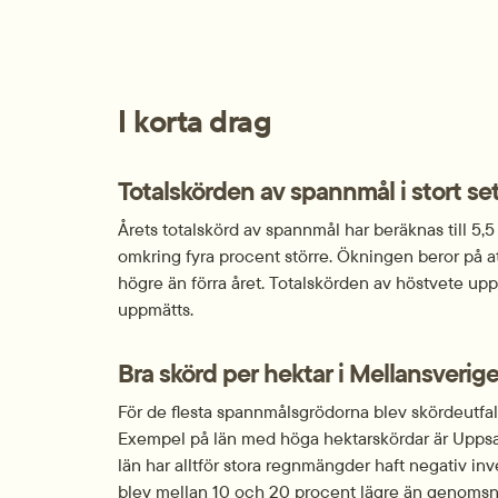
I korta drag
Totalskörden av spannmål i stort se
Årets totalskörd av spannmål har beräknas till 5,
omkring fyra procent större. Ökningen beror på at
högre än förra året. Totalskörden av höstvete uppg
uppmätts.
Bra skörd per hektar i Mellansverig
För de flesta spannmålsgrödorna blev skördeutfall
Exempel på län med höga hektarskördar är Uppsal
län har alltför stora regnmängder haft negativ i
blev mellan 10 och 20 procent lägre än genomsni