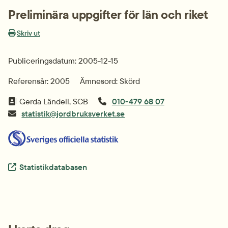
Preliminära uppgifter för län och riket
Skriv ut
Publiceringsdatum: 2005-12-15
Referensår: 2005
Ämnesord: Skörd
Gerda Ländell, SCB
010-479 68 07
statistik@jordbruksverket.se
Extern länk.
Statistikdatabasen