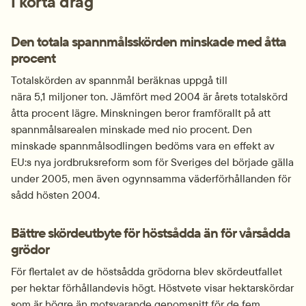
I korta drag
Den totala spannmålsskörden minskade med åtta 
procent
Totalskörden av spannmål beräknas uppgå till 
nära 5,1 miljoner ton. Jämfört med 2004 är årets totalskörd 
åtta procent lägre. Minskningen beror framförallt på att 
spannmålsarealen minskade med nio procent. Den 
minskade spannmålsodlingen bedöms vara en effekt av 
EU:s nya jordbruksreform som för Sveriges del började gälla 
under 2005, men även ogynnsamma väderförhållanden för 
sådd hösten 2004.
Bättre skördeutbyte för höstsådda än för vårsådda 
grödor
För flertalet av de höstsådda grödorna blev skördeutfallet 
per hektar förhållandevis högt. Höstvete visar hektarskördar 
som är högre än motsvarande genomsnitt för de fem 