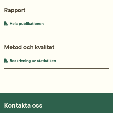
Rapport
PDF-fil.
pdf, 156.9 kB.
Hela publikationen
Metod och kvalitet
PDF-fil.
pdf, 38.4 kB.
Beskrivning av statistiken
Kontakta oss