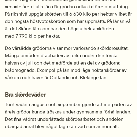
senaste åren i alla län där grödan odlas i större omfattning. 
På riksnivå uppgår skörden till 6 630 kilo per hektar vilket är 
den högsta höstveteskörden som har uppmätts. På länsnivå 
är det Skåne län som har den högsta hektarskörden 
med 7 790 kilo per hektar.
De vårsådda grödorna visar mer varierande skörderesultat. 
Många områden drabbades av torka under den första 
halvan av juli och det medförde att en del av grödorna 
brådmognade. Exempel på län med låga hektarskördar av 
vårkorn och havre är Gotlands och Blekinge län.
Bra skördeväder
Torrt väder i augusti och september gjorde att merparten av 
årets grödor kunde tröskas under gynnsamma förhållanden. 
Det fina vädret underlättade skördearbetet och andelen 
obärgad areal blev något lägre än vad som är normalt.