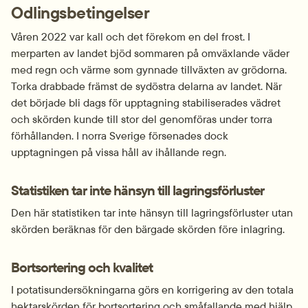
Odlingsbetingelser
Våren 2022 var kall och det förekom en del frost. I 
merparten av landet bjöd sommaren på omväxlande väder 
med regn och värme som gynnade tillväxten av grödorna. 
Torka drabbade främst de sydöstra delarna av landet. När 
det började bli dags för upptagning stabiliserades vädret 
och skörden kunde till stor del genomföras under torra 
förhållanden. I norra Sverige försenades dock 
upptagningen på vissa håll av ihållande regn.
Statistiken tar inte hänsyn till lagringsförluster
Den här statistiken tar inte hänsyn till lagringsförluster utan 
skörden beräknas för den bärgade skörden före inlagring.
Bortsortering och kvalitet
I potatisundersökningarna görs en korrigering av den totala 
hektarskörden för bortsortering och småfallande med hjälp 