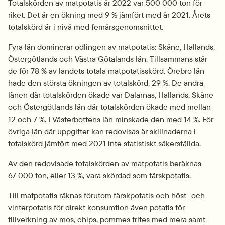
Totalskörden av matpotatis år 2022 var 500 000 ton för 
riket. Det är en ökning med 9 % jämfört med år 2021. Årets 
totalskörd är i nivå med femårs­genom­snittet.
Fyra län dominerar odlingen av matpotatis: Skåne, Hallands, 
Östergötlands och Västra Götalands län. Tillsammans står 
de för 78 % av landets totala matpotatisskörd. Örebro län 
hade den största ökningen av totalskörd, 29 %. De andra 
länen där totalskörden ökade var Dalarnas, Hallands, Skåne 
och Östergötlands län där totalskörden ökade med mellan 
12 och 7 %. I Västerbottens län minskade den med 14 %. För 
övriga län där uppgifter kan redovisas är skillnaderna i 
totalskörd jämfört med 2021 inte statistiskt säkerställda.
Av den redovisade totalskörden av matpotatis beräknas 
67 000 ton, eller 13 %, vara skördad som färskpotatis.
Till matpotatis räknas förutom färskpotatis och höst- och 
vinterpotatis för direkt konsumtion även potatis för 
tillverkning av mos, chips, pommes frites med mera samt 