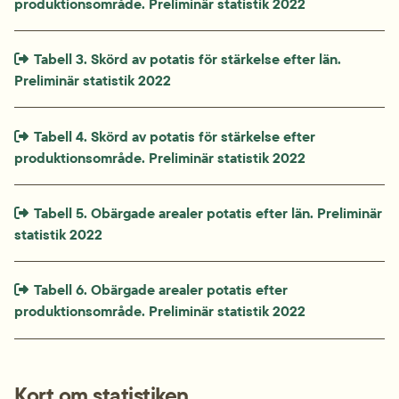
produktionsområde. Preliminär statistik 2022
Extern länk som öppnas i nytt fönster eller ny flik.
Tabell 3. Skörd av potatis för stärkelse efter län. 
Preliminär statistik 2022
Extern länk som öppnas i nytt fönster eller ny flik.
Tabell 4. Skörd av potatis för stärkelse efter 
produktionsområde. Preliminär statistik 2022
Extern länk som öppnas i nytt fönster eller ny flik.
Tabell 5. Obärgade arealer potatis efter län. Preliminär 
statistik 2022
Extern länk som öppnas i nytt fönster eller ny flik.
Tabell 6. Obärgade arealer potatis efter 
produktionsområde. Preliminär statistik 2022
Kort om statistiken