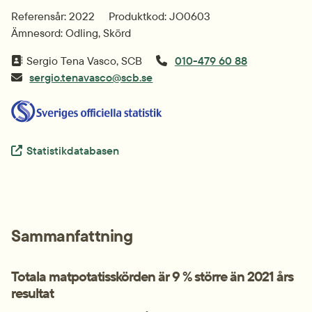
Referensår: 2022
Produktkod: JO0603
Ämnesord: Odling, Skörd
Sergio Tena Vasco, SCB
010-479 60 88
sergio.tenavasco@scb.se
Extern länk.
Statistikdatabasen
Sammanfattning
Totala matpotatisskörden är 9 % större än 2021 års 
resultat