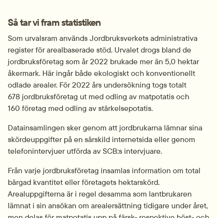
Så tar vi fram statistiken
Som urvalsram används Jordbruksverkets administrativa 
register för arealbaserade stöd. Urvalet drogs bland de 
jordbruksföretag som år 2022 brukade mer än 5,0 hektar 
åkermark. Här ingår både ekologiskt och konventionellt 
odlade arealer. För 2022 års undersökning togs totalt 
678 jordbruksföretag ut med odling av matpotatis och 
160 företag med odling av stärkelsepotatis.
Datainsamlingen sker genom att jordbrukarna lämnar sina 
skördeuppgifter på en särskild internetsida eller genom 
telefonintervjuer utförda av SCB:s intervjuare.
Från varje jordbruksföretag insamlas information om total 
bärgad kvantitet eller företagets hektarskörd. 
Arealuppgifterna är i regel desamma som lantbrukaren 
lämnat i sin ansökan om arealersättning tidigare under året, 
men delas för matpotatis upp på färsk- respektive höst- och 