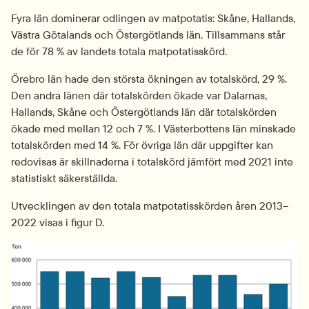
Fyra län dominerar odlingen av matpotatis: Skåne, Hallands, 
Västra Götalands och Östergötlands län. Tillsammans står 
de för 78 % av landets totala matpotatisskörd.
Örebro län hade den största ökningen av totalskörd, 29 %. 
Den andra länen där totalskörden ökade var Dalarnas, 
Hallands, Skåne och Östergötlands län där totalskörden 
ökade med mellan 12 och 7 %. I Västerbottens län minskade 
totalskörden med 14 %. För övriga län där uppgifter kan 
redovisas är skillnaderna i totalskörd jämfört med 2021 inte 
statistiskt säkerställda.
Utvecklingen av den totala matpotatisskörden åren 2013–
2022 visas i figur D.
Fö