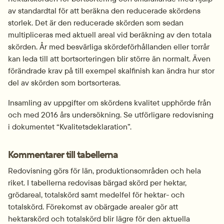
av standardtal för att beräkna den reducerade skördens 
storlek. Det är den reducerade skörden som sedan 
multipliceras med aktuell areal vid beräkning av den totala 
skörden. År med besvärliga skördeförhållanden eller torrår 
kan leda till att bortsorteringen blir större än normalt. Även 
förändrade krav på till exempel skalfinish kan ändra hur stor 
del av skörden som bortsorteras.
Insamling av uppgifter om skördens kvalitet upphörde från 
och med 2016 års undersökning. Se utförligare redovisning 
i dokumentet “Kvalitetsdeklaration”.
Kommentarer till tabellerna
Redovisning görs för län, produktionsområden och hela 
riket. I tabellerna redovisas bärgad skörd per hektar, 
grödareal, totalskörd samt medelfel för hektar- och 
totalskörd. Förekomst av obärgade arealer gör att 
hektarskörd och totalskörd blir lägre för den aktuella 