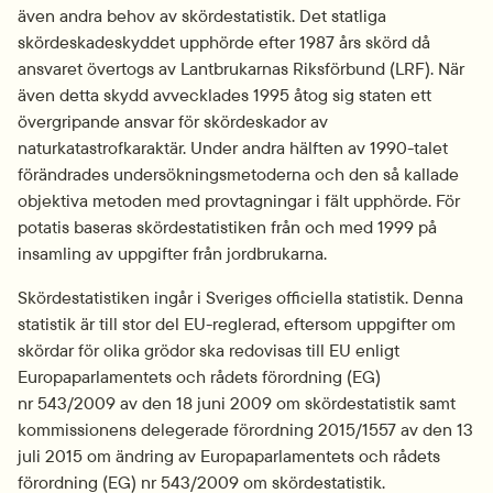
även andra behov av skördestatistik. Det statliga 
skördeskadeskyddet upphörde efter 1987 års skörd då 
ansvaret övertogs av Lantbrukarnas Riksförbund (LRF). När 
även detta skydd avvecklades 1995 åtog sig staten ett 
övergripande ansvar för skördeskador av 
naturkatastrofkaraktär. Under andra hälften av 1990-talet 
förändrades undersökningsmetoderna och den så kallade 
objektiva metoden med provtagningar i fält upphörde. För 
potatis baseras skördestatistiken från och med 1999 på 
insamling av uppgifter från jordbrukarna.
Skördestatistiken ingår i Sveriges officiella statistik. Denna 
statistik är till stor del EU-reglerad, eftersom uppgifter om 
skördar för olika grödor ska redovisas till EU enligt 
Europaparlamentets och rådets förordning (EG) 
nr 543/2009 av den 18 juni 2009 om skördestatistik samt 
kommissionens delegerade förordning 2015/1557 av den 13 
juli 2015 om ändring av Europaparlamentets och rådets 
förordning (EG) nr 543/2009 om skördestatistik.