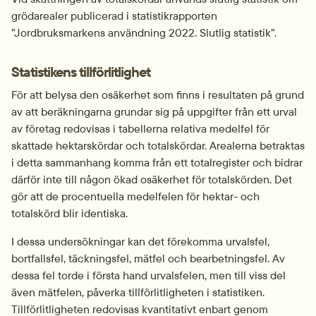
grödarealer publicerad i statistik­rapporten 
”Jordbruksmarkens användning 2022. Slutlig statistik”.
Statistikens tillförlitlighet
För att belysa den osäkerhet som finns i resultaten på grund 
av att beräkningarna grundar sig på uppgifter från ett urval 
av företag redovisas i tabellerna relativa medelfel för 
skattade hektarskördar och totalskördar. Arealerna betraktas 
i detta sammanhang komma från ett totalregister och bidrar 
därför inte till någon ökad osäkerhet för totalskörden. Det 
gör att de procentuella medelfelen för hektar- och 
totalskörd blir identiska.
I dessa undersökningar kan det förekomma urvalsfel, 
bortfallsfel, täckningsfel, mätfel och bearbetningsfel. Av 
dessa fel torde i första hand urvalsfelen, men till viss del 
även mätfelen, påverka tillförlitligheten i statistiken. 
Tillförlitligheten redovisas kvantitativt enbart genom 