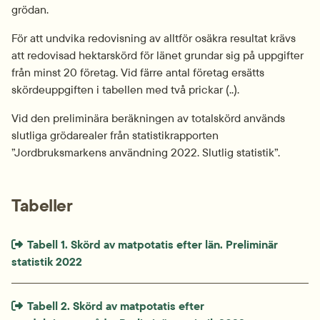
grödan.
För att undvika redovisning av alltför osäkra resultat krävs 
att redovisad hektarskörd för länet grundar sig på uppgifter 
från minst 20 företag. Vid färre antal företag ersätts 
skördeuppgiften i tabellen med två prickar (..).
Vid den preliminära beräkningen av totalskörd används 
slutliga grödarealer från statistikrapporten 
”Jordbruksmarkens användning 2022. Slutlig statistik”.
Tabeller
Extern länk som öppnas i nytt fönster eller ny flik.
Tabell 1. Skörd av matpotatis efter län. Preliminär 
statistik 2022
Extern länk som öppnas i nytt fönster eller ny flik.
Tabell 2. Skörd av matpotatis efter 