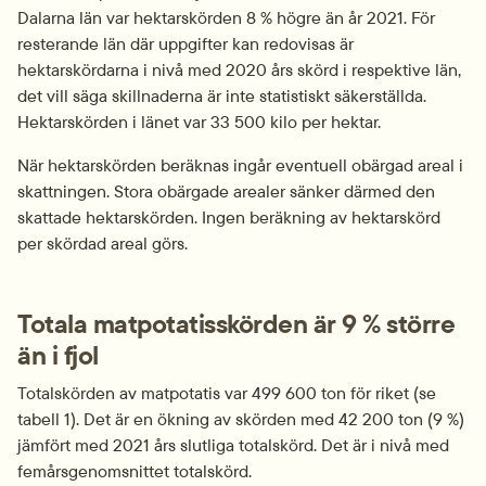
Dalarna län var hektarskörden 8 % högre än år 2021. För 
resterande län där uppgifter kan redovisas är 
hektarskördarna i nivå med 2020 års skörd i respektive län, 
det vill säga skillnaderna är inte statistiskt säkerställda. 
Hektarskörden i länet var 33 500 kilo per hektar.
När hektarskörden beräknas ingår eventuell obärgad areal i 
skattningen. Stora obärgade arealer sänker därmed den 
skattade hektarskörden. Ingen beräkning av hektarskörd 
per skördad areal görs.
Totala matpotatisskörden är 9 % större 
än i fjol
Totalskörden av matpotatis var 499 600 ton för riket (se 
tabell 1). Det är en ökning av skörden med 42 200 ton (9 %) 
jämfört med 2021 års slutliga totalskörd. Det är i nivå med 
femårs­genom­snittet totalskörd.