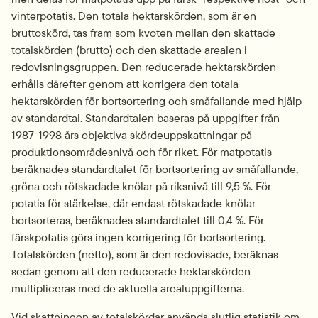
vinterpotatis. Den totala hektarskörden, som är en 
bruttoskörd, tas fram som kvoten mellan den skattade 
totalskörden (brutto) och den skattade arealen i 
redovisningsgruppen. Den reducerade hektarskörden 
erhålls därefter genom att korrigera den totala 
hektarskörden för bortsortering och småfallande med hjälp 
av standardtal. Standardtalen baseras på uppgifter från 
1987–1998 års objektiva skördeuppskattningar på 
produktionsområdesnivå och för riket. För matpotatis 
beräknades standardtalet för bortsortering av småfallande, 
gröna och rötskadade knölar på riksnivå till 9,5 %. För 
potatis för stärkelse, där endast rötskadade knölar 
bortsorteras, beräknades standardtalet till 0,4 %. För 
färskpotatis görs ingen korrigering för bortsortering. 
Totalskörden (netto), som är den redovisade, beräknas 
sedan genom att den reducerade hektarskörden 
multipliceras med de aktuella arealuppgifterna.
Vid skattningen av totalskördar används slutlig statistik om 