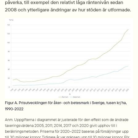
påverka, till exempel den relativt låga räntenivån sedan 
2008 och ytterligare ändringar av hur stöden är utformade.
Fö
Figur A. Prisutvecklingen för åker- och betesmark i Sverige, tusen kr/ha,
1990-2022
Anm. Uppgifterna i diagrammet är justerade för den effekt som de ändrade 
taxeringsvärdena 2005, 2011, 2014, 2017 och 2020 givit upphov till i 
beräkningsmetoden. Priserna för 2020–2022 baseras på försäljningar upp 
till 30 miljoner kronor. Tidigare år var gränsen upp till 10 miljoner kronor. För 