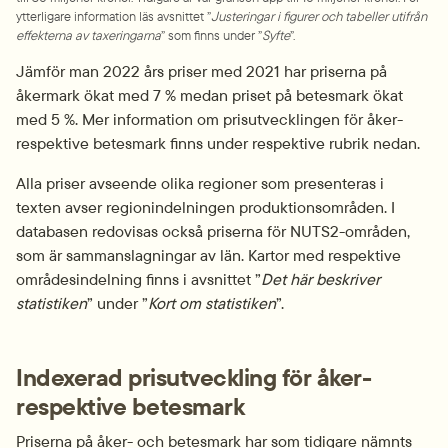
ytterligare information läs avsnittet ”
Justeringar i figurer och tabeller utifrån 
effekterna av taxeringarna
” som finns under ”
Syfte
”.
Jämför man 2022 års priser med 2021 har priserna på 
åkermark ökat med 7 % medan priset på betesmark ökat 
med 5 %. Mer information om prisutvecklingen för åker- 
respektive betesmark finns under respektive rubrik nedan.
Alla priser avseende olika regioner som presenteras i 
texten avser region­indel­ningen produktionsområden. I 
databasen redovisas också priserna för NUTS2-områden, 
som är sammanslagningar av län. Kartor med respektive 
områdesindelning finns i avsnittet ”
Det här beskriver 
statistiken
” under ”
Kort om statistiken
”.
Indexerad prisutveckling för åker- 
respektive betesmark
Priserna på åker- och betesmark har som tidigare nämnts 