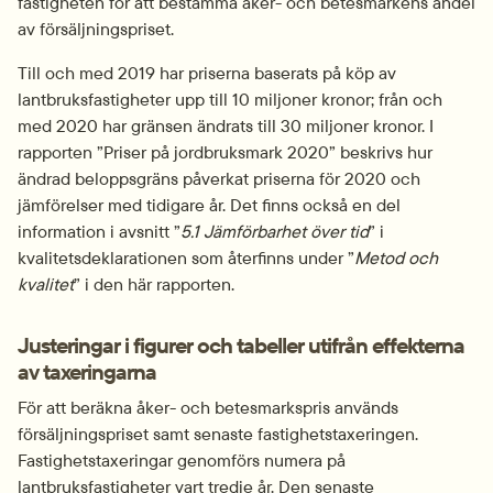
fastigheten för att bestämma åker- och betesmarkens andel 
av försäljningspriset.
Till och med 2019 har priserna baserats på köp av 
lantbruksfastigheter upp till 10 miljoner kronor; från och 
med 2020 har gränsen ändrats till 30 miljoner kronor. I 
rapporten ”Priser på jordbruksmark 2020” beskrivs hur 
ändrad beloppsgräns påverkat priserna för 2020 och 
jämförelser med tidigare år. Det finns också en del 
information i avsnitt ”
5.1 Jämförbarhet över tid
” i 
kvalitetsdeklarationen som återfinns under ”
Metod och 
kvalitet
” i den här rapporten.
Justeringar i figurer och tabeller utifrån effekterna 
av taxeringarna
För att beräkna åker- och betesmarkspris används 
försäljningspriset samt senaste fastighetstaxeringen. 
Fastighetstaxeringar genomförs numera på 
lantbruksfastigheter vart tredje år. Den senaste 