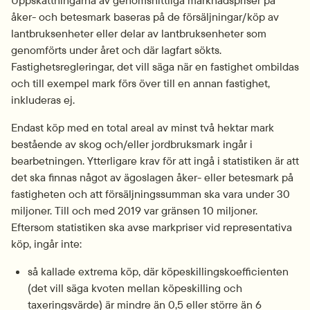
Uppskattningarna av genomsnittliga marknadspriser på 
åker- och betesmark baseras på de försäljningar/köp av 
lantbruksenheter eller delar av lantbruksenheter som 
genomförts under året och där lagfart sökts. 
Fastighetsregleringar, det vill säga när en fastighet ombildas 
och till exempel mark förs över till en annan fastighet, 
inkluderas ej.
Endast köp med en total areal av minst två hektar mark 
bestående av skog och/eller jordbruksmark ingår i 
bearbetningen. Ytterligare krav för att ingå i statistiken är att 
det ska finnas något av ägoslagen åker- eller betesmark på 
fastigheten och att försäljningssumman ska vara under 30 
miljoner. Till och med 2019 var gränsen 10 miljoner. 
Eftersom statistiken ska avse markpriser vid representativa 
köp, ingår inte:
så kallade extrema köp, där köpeskillingskoefficienten 
(det vill säga kvoten mellan köpeskilling och 
taxeringsvärde) är mindre än 0,5 eller större än 6