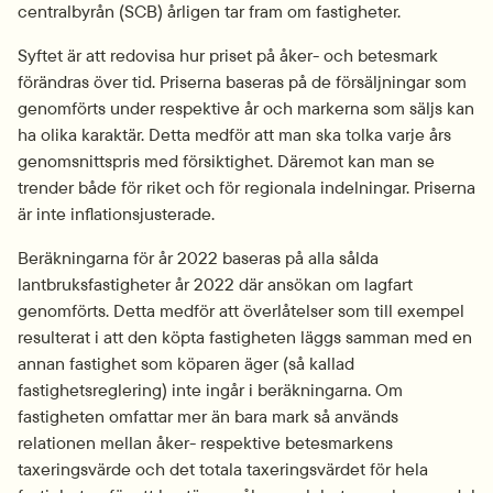
centralbyrån (SCB) årligen tar fram om fastigheter.
Syftet är att redovisa hur priset på åker- och betesmark 
förändras över tid. Priserna baseras på de försäljningar som 
genomförts under respektive år och markerna som säljs kan 
ha olika karaktär. Detta medför att man ska tolka varje års 
genomsnittspris med försiktighet. Däremot kan man se 
trender både för riket och för regionala indelningar. Priserna 
är inte inflationsjusterade.
Beräkningarna för år 2022 baseras på alla sålda 
lantbruksfastigheter år 2022 där ansökan om lagfart 
genomförts. Detta medför att överlåtelser som till exempel 
resulterat i att den köpta fastigheten läggs samman med en 
annan fastighet som köparen äger (så kallad 
fastighetsreglering) inte ingår i beräkningarna. Om 
fastigheten omfattar mer än bara mark så används 
relationen mellan åker- respektive betesmarkens 
taxeringsvärde och det totala taxeringsvärdet för hela 