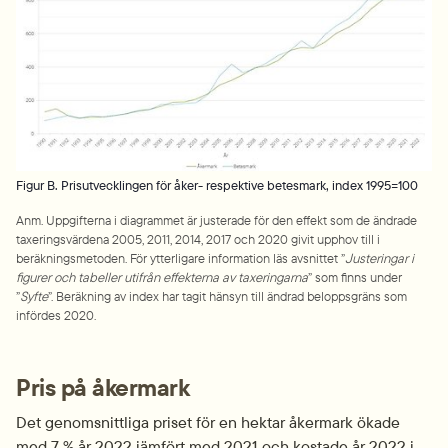
Figur B. Prisutvecklingen för åker- respektive betesmark, index 1995=100
Anm. Uppgifterna i diagrammet är justerade för den effekt som de ändrade 
taxeringsvärdena 2005, 2011, 2014, 2017 och 2020 givit upphov till i 
beräkningsmetoden. För ytterligare information läs avsnittet ”
Justeringar i 
figurer och tabeller utifrån effekterna av taxeringarna
” som finns under 
”
Syfte
”. Beräkning av index har tagit hänsyn till ändrad beloppsgräns som 
infördes 2020.
Pris på åkermark
Det genomsnittliga priset för en hektar åkermark ökade 
med 7 % år 2022 jämfört med 2021 och kos­tade år 2022 i 