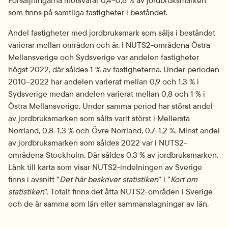
som finns på samtliga fastigheter i beståndet.
Andel fastigheter med jordbruksmark som säljs i beståndet 
varierar mellan områden och år. I NUTS2-områdena Östra 
Mellansverige och Sydsverige var andelen fastigheter 
högst 2022, där såldes 1 % av fastigheterna. Under perioden 
2010–2022 har andelen varierat mellan 0,9 och 1,3 % i 
Sydsverige medan andelen varierat mellan 0,8 och 1 % i 
Östra Mellansverige. Under samma period har störst andel 
av jordbruksmarken som sålts varit störst i Mellersta 
Norrland, 0,8–1,3 % och Övre Norrland, 0,7–1,2 %. Minst andel 
av jordbruksmarken som såldes 2022 var i NUTS2-
områdena Stockholm. Där såldes 0,3 % av jordbruksmarken. 
Länk till karta som visar NUTS2-indelningen av Sverige 
finns i avsnitt ”
Det här beskriver statistiken
” i ”
Kort om 
statistiken
”. Totalt finns det åtta NUTS2-områden i Sverige 
och de är samma som län eller sammanslagningar av län.