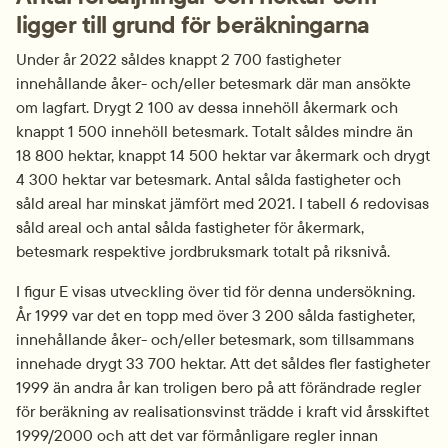
ligger till grund för beräkningarna
Under år 2022 såldes knappt 2 700 fastigheter 
innehållande åker- och/eller betesmark där man ansökte 
om lagfart. Drygt 2 100 av dessa innehöll åkermark och 
knappt 1 500 innehöll betesmark. Totalt såldes mindre än 
18 800 hektar, knappt 14 500 hektar var åkermark och drygt 
4 300 hektar var betesmark. Antal sålda fastigheter och 
såld areal har minskat jämfört med 2021. I tabell 6 redovisas 
såld areal och antal sålda fastigheter för åkermark, 
betesmark respektive jordbruksmark totalt på riksnivå.
I figur E visas utveckling över tid för denna undersökning. 
År 1999 var det en topp med över 3 200 sålda fastigheter, 
innehållande åker- och/eller betesmark, som tillsammans 
innehade drygt 33 700 hektar. Att det såldes fler fastigheter 
1999 än andra år kan troligen bero på att förändrade regler 
för beräkning av realisationsvinst trädde i kraft vid årsskiftet 
1999/2000 och att det var förmånligare regler innan 