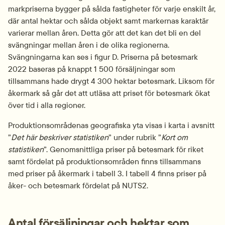
markpriserna bygger på sålda fastigheter för varje enskilt år, 
där antal hektar och sålda objekt samt markernas karaktär 
varierar mellan åren. Detta gör att det kan det bli en del 
svängningar mellan åren i de olika regionerna. 
Svängningarna kan ses i figur D. Priserna på betesmark 
2022 baseras på knappt 1 500 försäljningar som 
tillsammans hade drygt 4 300 hektar betesmark. Liksom för 
åkermark så går det att utläsa att priset för betesmark ökat 
över tid i alla regioner.
Produktionsområdenas geografiska yta visas i karta i avsnitt 
”
Det här beskriver statistiken
” under rubrik ”
Kort om 
statistiken
”. Genomsnittliga priser på betesmark för riket 
samt fördelat på produktionsområden finns tillsammans 
med priser på åkermark i tabell 3. I tabell 4 finns priser på 
åker- och betesmark fördelat på NUTS2.
Antal försäljningar och hektar som 