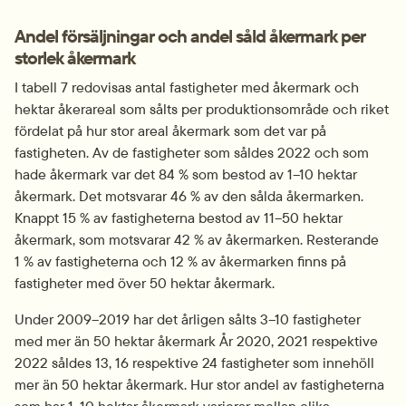
Andel försäljningar och andel såld åkermark per 
storlek åkermark
I tabell 7 redovisas antal fastigheter med åkermark och 
hektar åkerareal som sålts per produktionsområde och riket 
fördelat på hur stor areal åkermark som det var på 
fastigheten. Av de fastigheter som såldes 2022 och som 
hade åkermark var det 84 % som bestod av 1–10 hektar 
åkermark. Det motsvarar 46 % av den sålda åkermarken. 
Knappt 15 % av fastigheterna bestod av 11–50 hektar 
åkermark, som motsvarar 42 % av åkermarken. Resterande 
1 % av fastigheterna och 12 % av åkermarken finns på 
fastigheter med över 50 hektar åkermark.
Under 2009–2019 har det årligen sålts 3–10 fastigheter 
med mer än 50 hektar åkermark År 2020, 2021 respektive 
2022 såldes 13, 16 respektive 24 fastigheter som innehöll 
mer än 50 hektar åkermark. Hur stor andel av fastigheterna 
som har 1–10 hektar åkermark varierar mellan olika 