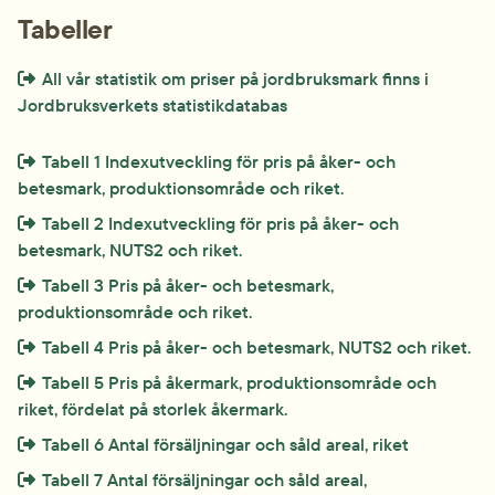
Tabeller
Extern länk som öppnas i nytt fönster eller ny flik.
All vår statistik om priser på jordbruksmark finns i 
Jordbruksverkets statistikdatabas
Extern länk som öppnas i nytt fönster eller ny flik.
Tabell 1 Indexutveckling för pris på åker- och 
betesmark, produktionsområde och riket.
Extern länk som öppnas i nytt fönster eller ny flik.
Tabell 2 Indexutveckling för pris på åker- och 
betesmark, NUTS2 och riket.
Extern länk som öppnas i nytt fönster eller ny flik.
Tabell 3 Pris på åker- och betesmark, 
produktionsområde och riket.
Extern länk som öppnas i nytt fönster eller ny flik.
Tabell 4 Pris på åker- och betesmark, NUTS2 och riket.
Extern länk som öppnas i nytt fönster eller ny flik.
Tabell 5 Pris på åkermark, produktionsområde och 
riket, fördelat på storlek åkermark.
Extern länk som öppnas i nytt fönster eller ny flik.
Tabell 6 Antal försäljningar och såld areal, riket
Extern länk som öppnas i nytt fönster eller ny flik.
Tabell 7 Antal försäljningar och såld areal, 