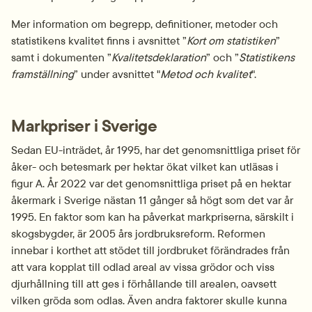
Mer information om begrepp, definitioner, metoder och 
statistikens kvalitet finns i avsnittet ”
Kort om statistiken
” 
samt i dokumenten ”
Kvalitetsdeklaration
” och ”
Statistikens 
framställning
” under avsnittet "
Metod och kvalitet
".
Markpriser i Sverige
Sedan EU-inträdet, år 1995, har det genomsnittliga priset för 
åker- och betesmark per hektar ökat vilket kan utläsas i 
figur A. År 2022 var det genomsnittliga priset på en hektar 
åkermark i Sverige nästan 11 gånger så högt som det var år 
1995. En faktor som kan ha påverkat markpriserna, särskilt i 
skogsbygder, är 2005 års jordbruksreform. Reformen 
innebar i korthet att stödet till jordbruket förändrades från 
att vara kopplat till odlad areal av vissa grödor och viss 
djurhållning till att ges i förhållande till arealen, oavsett 
vilken gröda som odlas. Även andra faktorer skulle kunna 