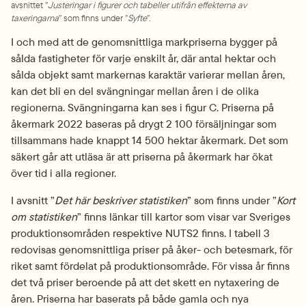
avsnittet ”
Justeringar i figurer och tabeller utifrån effekterna av 
taxeringarna
” som finns under ”
Syfte
”.
I och med att de genomsnittliga markpriserna bygger på 
sålda fastigheter för varje enskilt år, där antal hektar och 
sålda objekt samt markernas karaktär varierar mellan åren, 
kan det bli en del svängningar mellan åren i de olika 
regionerna. Svängningarna kan ses i figur C. Priserna på 
åkermark 2022 baseras på drygt 2 100 försäljningar som 
tillsammans hade knappt 14 500 hektar åkermark. Det som 
säkert går att utläsa är att priserna på åkermark har ökat 
över tid i alla regioner.
I avsnitt ”
Det här beskriver statistiken
” som finns under ”
Kort 
om statistiken
” finns länkar till kartor som visar var Sveriges 
produktionsområden respektive NUTS2 finns. I tabell 3 
redovisas genomsnittliga priser på åker- och betesmark, för 
riket samt fördelat på produktionsområde. För vissa år finns 
det två priser beroende på att det skett en nytaxering de 
åren. Priserna har baserats på både gamla och nya 