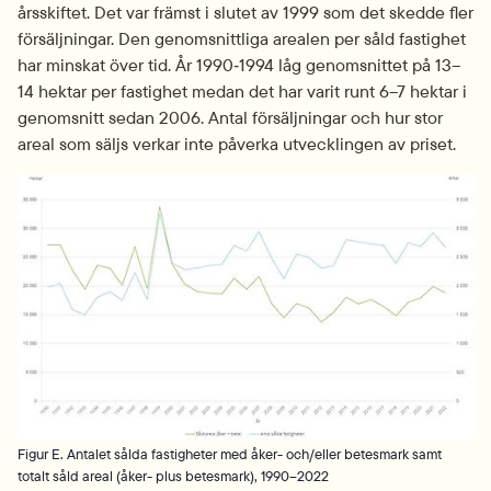
årsskiftet. Det var främst i slutet av 1999 som det skedde fler 
försäljningar. Den genomsnittliga arealen per såld fastighet 
har minskat över tid. År 1990‑1994 låg genomsnittet på 13–
14 hektar per fastighet medan det har varit runt 6–7 hektar i 
genomsnitt sedan 2006. Antal försäljningar och hur stor 
areal som säljs verkar inte påverka utvecklingen av priset.
Fö
Figur E. Antalet sålda fastigheter med åker- och/eller betesmark samt
totalt såld areal (åker- plus betesmark), 1990–2022