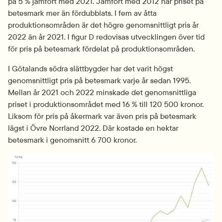
på 5 % jämfört med 2021. Jämfört med 2012 har priset på 
betesmark mer än fördubblats. I fem av åtta 
produktionsområden är det högre genomsnittligt pris år 
2022 än år 2021. I figur D redovisas utvecklingen över tid 
för pris på betesmark fördelat på produktionsområden.
I Götalands södra slättbygder har det varit högst 
genomsnittligt pris på betesmark varje år sedan 1995. 
Mellan år 2021 och 2022 minskade det genomsnittliga 
priset i produktionsområdet med 16 % till 120 500 kronor. 
Liksom för pris på åkermark var även pris på betesmark 
lägst i Övre Norrland 2022. Där kostade en hektar 
betesmark i genomsnitt 6 700 kronor.
Fö