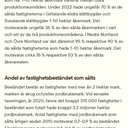
produktionsområden. Under 2022 hade ungefär 70 % av de 
sålda fastigheterna i Götalands södra slättbygder och 
Svealands slättbygder 1–10 hektar åkermark. Det 
motsvarade ungefär 26 % av den sålda åkermarken i vart 
och ett av de två produktionsområdena. I Nedre Norrland 
och Övre Norrland var det däremot 95 % respektive 90 % av 
de sålda fastigheterna som hade 1­­–10 hektar åkermark. Det 
motsvarar cirka 76 % respektive 53 % av den sålda 
åkerarealen.
Andel av fastighetsbeståndet som sålts
Beståndet består av fastigheter med mer än 2 hektar mark, 
marken är skog och/eller jordbruksmark. Vid senaste 
taxeringen, år 2020, fanns det knappt 315 000 fastigheter i 
beståndet som totalt hade knappt 3,3 miljoner hektar 
jordbruksmark. Antal fastigheter med jordbruksmark som 
sålts årligen sedan 2010 motsvarar 0,7–0,9 % av beståndet. 
Försäljningarna motsvarar 0,4–0,6 % av jordbruksmarken 