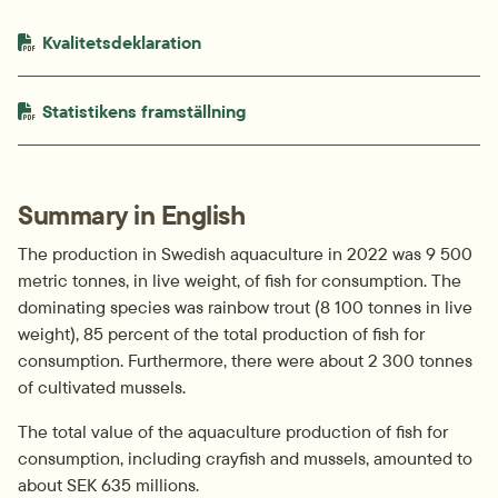
PDF-fil.
pdf, 226.5 kB.
Kvalitetsdeklaration
PDF-fil.
pdf, 667.4 kB.
Statistikens framställning
Summary in English
The production in Swedish aquaculture in 2022 was 9 500 
metric tonnes, in live weight, of fish for consumption. The 
dominating species was rainbow trout (8 100 tonnes in live 
weight), 85 percent of the total production of fish for 
consumption. Furthermore, there were about 2 300 tonnes 
of cultivated mussels.
The total value of the aquaculture production of fish for 
consumption, including crayfish and mussels, amounted to 
about SEK 635 millions.