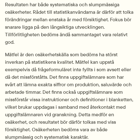
Resultaten har både systematiska och slumpmässiga 
osäkerheter. Rådet till statistikanvändarna är därför att tolka 
förändringar mellan enstaka år med försiktighet. Fokus bör 
snarare ligga på den långsiktiga utvecklingen. 
Tillförlitligheten bedöms ändå sammantaget vara relativt 
god.
Mätfel är den osäkerhetskälla som bedöms ha störst 
inverkan på statistikens kvalitet. Mätfel kan uppstå 
exempelvis då frågeformuläret inte fyllts i som avsett eller 
då det missförståtts. Det finns uppgiftslämnare som har 
svårt att lämna exakta siffror om produktion, saluvärde och 
arbetade timmar. Det finns också uppgiftslämnare som 
missförstår vissa instruktioner och definitioner i blanketten, 
vilket brukar uppdagas i samband med återkontakt med 
uppgiftslämnaren vid granskning. Detta medför en 
osäkerhet, och resultatet bör därför tolkas med viss 
försiktighet. Osäkerheten bedöms vara av både 
slumpmässig och systematisk karaktär.