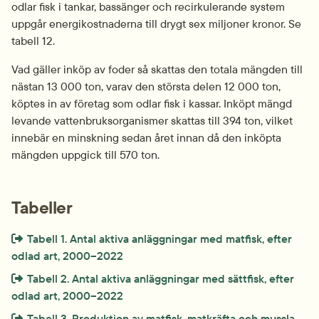
odlar fisk i tankar, bassänger och recirkulerande system 
uppgår energikostnaderna till drygt sex miljoner kronor. Se 
tabell 12.
Vad gäller inköp av foder så skattas den totala mängden till 
nästan 13 000 ton, varav den största delen 12 000 ton, 
köptes in av företag som odlar fisk i kassar. Inköpt mängd 
levande vattenbruksorganismer skattas till 394 ton, vilket 
innebär en minskning sedan året innan då den inköpta 
mängden uppgick till 570 ton. 
Tabeller
Extern länk som öppnas i nytt fönster eller ny flik.
Tabell 1. Antal aktiva anläggningar med matfisk, efter 
odlad art, 2000–2022
Extern länk som öppnas i nytt fönster eller ny flik.
Tabell 2. Antal aktiva anläggningar med sättfisk, efter 
odlad art, 2000–2022
Extern länk som öppnas i nytt fönster eller ny flik.
Tabell 3. Produktion av matfisk, matkräfta och mussla 