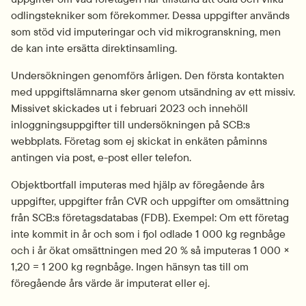
odlingstekniker som förekommer. Dessa uppgifter används 
som stöd vid imputeringar och vid mikrogranskning, men 
de kan inte ersätta direktinsamling.
Undersökningen genomförs årligen. Den första kontakten 
med uppgiftslämnarna sker genom utsändning av ett missiv. 
Missivet skickades ut i februari 2023 och innehöll 
inloggningsuppgifter till undersökningen på SCB:s 
webbplats. Företag som ej skickat in enkäten påminns 
antingen via post, e-post eller telefon.
Objektbortfall imputeras med hjälp av föregående års 
uppgifter, uppgifter från CVR och uppgifter om omsättning 
från SCB:s företagsdatabas (FDB). Exempel: Om ett företag 
inte kommit in år och som i fjol odlade 1 000 kg regnbåge 
och i år ökat omsättningen med 20 % så imputeras 1 000 × 
1,20 = 1 200 kg regnbåge. Ingen hänsyn tas till om 
föregående års värde är imputerat eller ej.