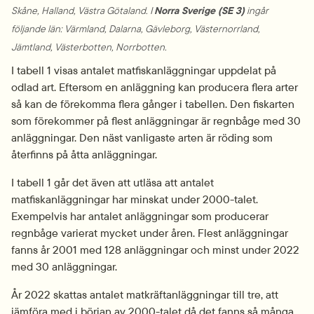
Skåne, Halland, Västra Götaland. I 
Norra Sverige (SE 3)
 ingår 
följande län: Värmland, Dalarna, Gävleborg, Västernorrland, 
Jämtland, Västerbotten, Norrbotten.
I tabell 1 visas antalet matfiskanläggningar uppdelat på 
odlad art. Eftersom en anläggning kan producera flera arter 
så kan de förekomma flera gånger i tabellen. Den fiskarten 
som förekommer på flest anläggningar är regnbåge med 30 
anläggningar. Den näst vanligaste arten är röding som 
återfinns på åtta anläggningar.
I tabell 1 går det även att utläsa att antalet 
matfiskanläggningar har minskat under 2000-talet. 
Exempelvis har antalet anläggningar som producerar 
regnbåge varierat mycket under åren. Flest anläggningar 
fanns år 2001 med 128 anläggningar och minst under 2022 
med 30 anläggningar.
År 2022 skattas antalet matkräftanläggningar till tre, att 
jämföra med i början av 2000-talet då det fanns så många 