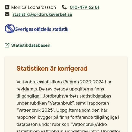
Monica Leonardssson
010-479 62 81
statistik@jordbruksverket.se
Extern länk.
Statistikdatabasen
Statistiken är korrigerad
Vattenbruksstatistiken för åren 2020-2024 har 
reviderats. De reviderade uppgifterna finns 
tillgängliga i Jordbruksverkets statistikdatabas 
under rubriken ”Vattenbruk”, samt i rapporten 
”Vattenbruk 2025”. Uppgifterna som den här 
rapporten bygger på finns fortfarande tillgängliga i 
databasen under rubriken ”Vattenbruk/Äldre 
statistik om vattenbruk, uppdateras inte”. Uppgifter 