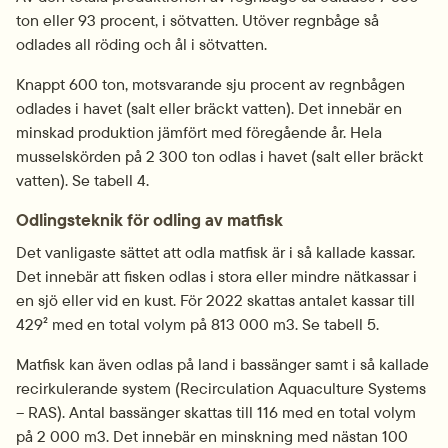
ton eller 93 procent, i sötvatten. Utöver regnbåge så 
odlades all röding och ål i sötvatten.
Knappt 600 ton, motsvarande sju procent av regnbågen 
odlades i havet (salt eller bräckt vatten). Det innebär en 
minskad produktion jämfört med föregående år. Hela 
musselskörden på 2 300 ton odlas i havet (salt eller bräckt 
vatten). Se tabell 4. 
Odlingsteknik för odling av matfisk
Det vanligaste sättet att odla matfisk är i så kallade kassar. 
Det innebär att fisken odlas i stora eller mindre nätkassar i 
en sjö eller vid en kust. För 2022 skattas antalet kassar till 
429² med en total volym på 813 000 m3. Se tabell 5.
Matfisk kan även odlas på land i bassänger samt i så kallade 
recirkulerande system (Recirculation Aquaculture Systems 
– RAS). Antal bassänger skattas till 116 med en total volym 
på 2 000 m3. Det innebär en minskning med nästan 100 