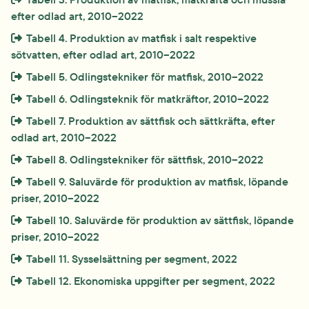
efter odlad art, 2010–2022
Extern länk som öppnas i nytt fönster eller ny flik.
Tabell 4. Produktion av matfisk i salt respektive 
sötvatten, efter odlad art, 2010–2022
Extern länk som öppnas i nytt fönster eller ny flik.
Tabell 5. Odlingstekniker för matfisk, 2010–2022
Extern länk som öppnas i nytt fönster eller ny flik.
Tabell 6. Odlingsteknik för matkräftor, 2010–2022
Extern länk som öppnas i nytt fönster eller ny flik.
Tabell 7. Produktion av sättfisk och sättkräfta, efter 
odlad art, 2010–2022
Extern länk som öppnas i nytt fönster eller ny flik.
Tabell 8. Odlingstekniker för sättfisk, 2010–2022
Extern länk som öppnas i nytt fönster eller ny flik.
Tabell 9. Saluvärde för produktion av matfisk, löpande 
priser, 2010–2022
Extern länk som öppnas i nytt fönster eller ny flik.
Tabell 10. Saluvärde för produktion av sättfisk, löpande 
priser, 2010–2022
Extern länk som öppnas i nytt fönster eller ny flik.
Tabell 11. Sysselsättning per segment, 2022
Extern länk som öppnas i nytt fönster eller ny flik.
Tabell 12. Ekonomiska uppgifter per segment, 2022