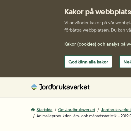
Kakor på webbplat
Vi använder kakor på vår webbplat
förbättra webbplatsen. Du kan väl
Kakor (cookies) och analys på 
Godkänn alla kakor
Nek
Startsida
Om Jordbruksverket
Jordbruksverkets 
Animalieproduktion, års- och månadsstatistik – 2019: