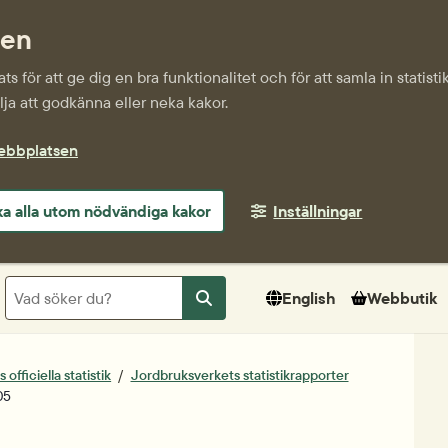
sen
s för att ge dig en bra funktionalitet och för att samla in statis
ja att godkänna eller neka kakor.
webbplatsen
a alla utom nödvändiga kakor
Inställningar
Sök
English
Webbutik
Sök
officiella statistik
Jordbruksverkets statistikrapporter
05