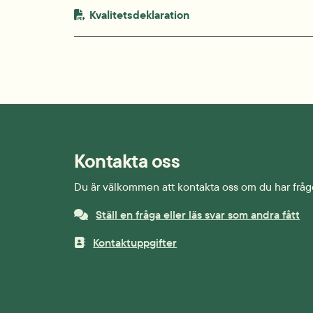
PDF-fil.
pdf, 744.8 kB.
Kvalitetsdeklaration
Kontakta oss
Du är välkommen att kontakta oss om du har fråg
Ställ en fråga eller läs svar som andra fått
Kontaktuppgifter