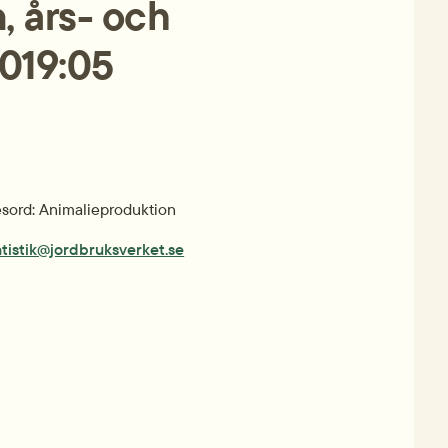
 års- och 
2019:05
ord: Animalieproduktion
atistik@jordbruksverket.se