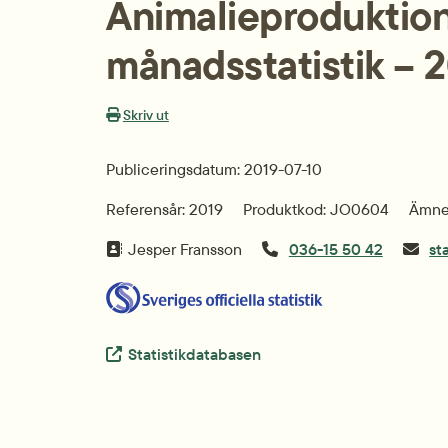
Animalieproduktion,
månadsstatistik – 
Skriv ut
Publiceringsdatum: 2019-07-10
Referensår: 2019
Produktkod: JO0604
Ämnes
Jesper Fransson
036-15 50 42
st
Extern länk.
Statistikdatabasen