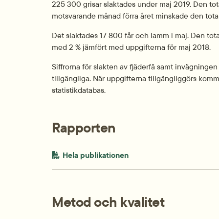
225 300 grisar slaktades under maj 2019. Den total
motsvarande månad förra året minskade den totala
Det slaktades 17 800 får och lamm i maj. Den tota
med 2 % jämfört med uppgifterna för maj 2018.
Siffrorna för slakten av fjäderfä samt invägningen 
tillgängliga. När uppgifterna tillgängliggörs komm
statistikdatabas.
Rapporten
PDF-fil.
pdf, 1.1 MB.
Hela publikationen
Metod och kvalitet