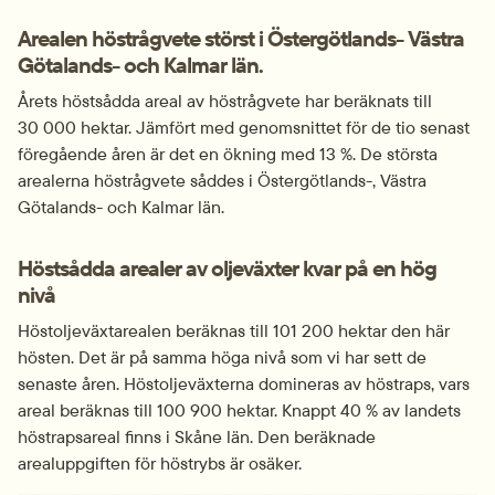
Arealen höstrågvete störst i Östergötlands- Västra 
Götalands- och Kalmar län.
Årets höstsådda areal av höstrågvete har beräknats till 
30 000 hektar. Jämfört med genomsnittet för de tio senast 
föregående åren är det en ökning med 13 %. De största 
arealerna höstrågvete såddes i Östergötlands-, Västra 
Götalands- och Kalmar län.
Höstsådda arealer av oljeväxter kvar på en hög 
nivå
Höstoljeväxtarealen beräknas till 101 200 hektar den här 
hösten. Det är på samma höga nivå som vi har sett de 
senaste åren. Höstoljeväxterna domineras av höstraps, vars 
areal beräknas till 100 900 hektar. Knappt 40 % av landets 
höstrapsareal finns i Skåne län. Den beräknade 
arealuppgiften för höstrybs är osäker.
Fö