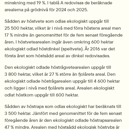
minskning med 19 %. I tablå A redovisas de beräknade 
arealerna på grödnivå för 2024 och 2025.
Sådden av höstvete som odlas ekologiskt uppgår till 
25 500 hektar, vilket är i nivå med förra höstens areal men 
17 % mindre än genomsnittet för de fem senast föregående 
åren. I höstvetearealen ingår även omkring 600 hektar 
ekologiskt odlad höstdinkel (speltvete). År 2016 var det 
första året som höstsådd areal av dinkel redovisades.
Den ekologiskt odlade höstrågvetearealen uppgår till 
3 800 hektar, vilket är 27 % större än fjolårets areal. Den 
ekologiskt odlade höstrågarealen uppgår till 4 600 hektar 
och ligger i nivå med fjolårets areal. Arealen ekologiskt 
odlat höstkorn uppgår till 600 hektar.
Sådden av höstraps som odlas ekologiskt har beräknats till 
3 500 hektar. Jämfört med genomsnittet för de fem senast 
föregående åren är den ekologiskt odlade höstrapsarealen 
47 % mindre. Arealen med höstsådd ekologisk höstrybs är 