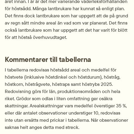
året innan. I år är det mer varierande väderleksförhållanden 
för höstsådd. Många lantbrukare har kunnat så enligt plan. 
Det finns dock lantbrukare som har uppgett att de på grund 
av regn sått mindre areal än vad som var planerat. Det finns 
också lantbrukare som har uppgett att det har varit för blött 
för att höstså överhuvudtaget.
Kommentarer till tabellerna
I tabellerna redovisas höstsådd areal och medelfel för 
höstvete (inklusive höstdinkel och höstdurum), höstråg, 
höstkorn, höstrågvete, höstraps samt höstrybs 2025. 
Redovisning görs för län, produktionsområden och hela 
riket. Grödor som odlas i liten omfattning ger osäkra 
skattningar. Arealskattningar vars medelfel överstiger 35 %, 
eller där antalet observationer understiger 10, redovisas 
inte utan ersätts med prickar i tabellerna. När observationer 
saknas helt anges detta med streck.