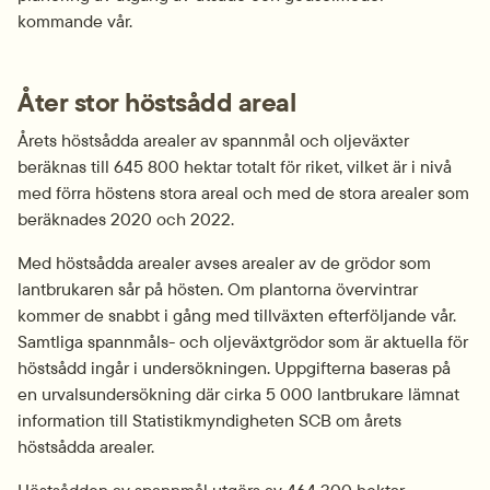
kommande vår.
Åter stor höstsådd areal
Årets höstsådda arealer av spannmål och oljeväxter 
beräknas till 645 800 hektar totalt för riket, vilket är i nivå 
med förra höstens stora areal och med de stora arealer som 
beräknades 2020 och 2022.
Med höstsådda arealer avses arealer av de grödor som 
lantbrukaren sår på hösten. Om plantorna övervintrar 
kommer de snabbt i gång med tillväxten efterföljande vår. 
Samtliga spannmåls- och oljeväxtgrödor som är aktuella för 
höstsådd ingår i undersökningen. Uppgifterna baseras på 
en urvalsundersökning där cirka 5 000 lantbrukare lämnat 
information till Statistikmyndigheten SCB om årets 
höstsådda arealer.
Höstsådden av spannmål utgörs av 464 300 hektar 