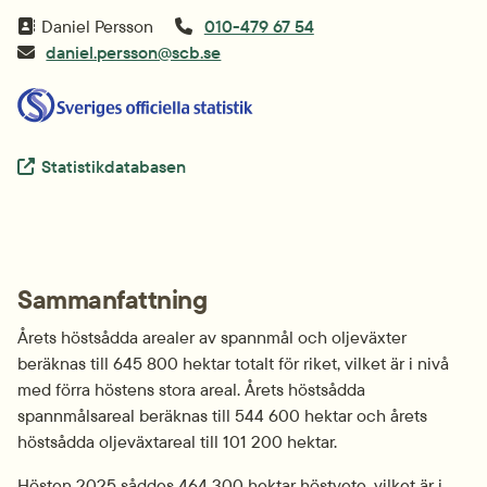
Daniel Persson
010-479 67 54
daniel.persson@scb.se
Extern länk.
Statistikdatabasen
Sammanfattning
Årets höstsådda arealer av spannmål och oljeväxter 
beräknas till 645 800 hektar totalt för riket, vilket är i nivå 
med förra höstens stora areal. Årets höstsådda 
spannmålsareal beräknas till 544 600 hektar och årets 
höstsådda oljeväxtareal till 101 200 hektar.
Hösten 2025 såddes 464 300 hektar höstvete, vilket är i 