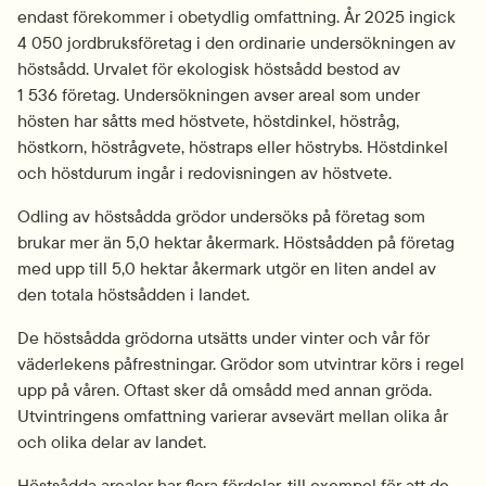
endast förekommer i obetydlig omfattning. År 2025 ingick 
4 050 jordbruksföretag i den ordinarie undersökningen av 
höstsådd. Urvalet för ekologisk höstsådd bestod av 
1 536 företag. Undersökningen avser areal som under 
hösten har såtts med höstvete, höstdinkel, höstråg, 
höstkorn, höstrågvete, höstraps eller höstrybs. Höstdinkel 
och höstdurum ingår i redovisningen av höstvete.
Odling av höstsådda grödor undersöks på företag som 
brukar mer än 5,0 hektar åkermark. Höstsådden på företag 
med upp till 5,0 hektar åkermark utgör en liten andel av 
den totala höstsådden i landet.
De höstsådda grödorna utsätts under vinter och vår för 
väderlekens påfrestningar. Grödor som utvintrar körs i regel 
upp på våren. Oftast sker då omsådd med annan gröda. 
Utvintringens omfattning varierar avsevärt mellan olika år 
och olika delar av landet.
Höstsådda arealer har flera fördelar, till exempel för att de 