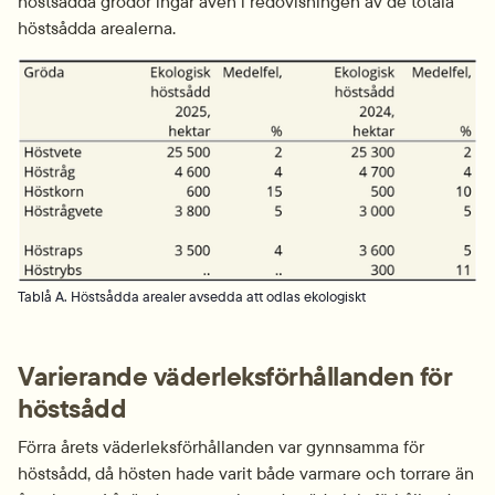
höstsådda grödor ingår även i redovisningen av de totala 
höstsådda arealerna.
Fö
Tablå A. Höstsådda arealer avsedda att odlas ekologiskt
Varierande väderleksförhållanden för 
höstsådd
Förra årets väderleksförhållanden var gynnsamma för 
höstsådd, då hösten hade varit både varmare och torrare än 