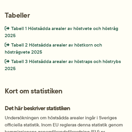
Tabeller
Extern länk som öppnas i nytt fönster eller ny flik.
Tabell 1 Höstsådda arealer av höstvete och höstråg 
2025
Extern länk som öppnas i nytt fönster eller ny flik.
Tabell 2 Höstsådda arealer av höstkorn och 
höstrågvete 2025
Extern länk som öppnas i nytt fönster eller ny flik.
Tabell 3 Höstsådda arealer av höstraps och höstrybs 
2025
Kort om statistiken
Det här beskriver statistiken
Undersökningen om höstsådda arealer ingår i Sveriges 
officiella statistik. Inom EU regleras denna statistik genom 
kommissionens genomförandeförordning (EU) nr 