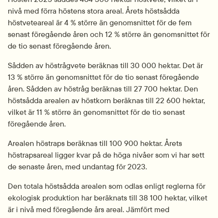
nivå med förra höstens stora areal. Årets höstsådda 
höstveteareal är 4 % större än genomsnittet för de fem 
senast föregående åren och 12 % större än genomsnittet för 
de tio senast föregående åren.
Sådden av höstrågvete beräknas till 30 000 hektar. Det är 
13 % större än genomsnittet för de tio senast föregående 
åren. Sådden av höstråg beräknas till 27 700 hektar. Den 
höstsådda arealen av höstkorn beräknas till 22 600 hektar, 
vilket är 11 % större än genomsnittet för de tio senast 
föregående åren.
Arealen höstraps beräknas till 100 900 hektar. Årets 
höstrapsareal ligger kvar på de höga nivåer som vi har sett 
de senaste åren, med undantag för 2023.
Den totala höstsådda arealen som odlas enligt reglerna för 
ekologisk produktion har beräknats till 38 100 hektar, vilket 
är i nivå med föregående års areal. Jämfört med 