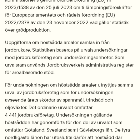
2023/1538 av den 25 juli 2023 om tillämpningsföreskrifter 
för Europaparlamentets och rådets förordning (EU) 
2022/2379 av den 23 november 2022 vad gäller statistik 
över grödproduktion.
Uppgifterna om höstsådda arealer samlas in från 
jordbrukare. Statistiken baseras på urvalsundersökningar 
med jordbruksföretag som undersökningsenheter. Som 
urvalsram används Jordbruksverkets administrativa register 
för arealbaserade stöd.
För undersökningen om höstsådda arealer utnyttjas samma 
urval av jordbruksföretag som för undersökningen 
avseende årets skördar av spannmål, trindsäd och 
oljeväxter. Det ordinarie urvalet omfattar 
4 441 jordbruksföretag. Undersökningen gällande 
höstsådden har genomförts för den del av urvalet som 
omfattar Götaland, Svealand samt Gävleborgs län. De fyra 
nordligaste länen har uteslutits därför att höstsådd där 