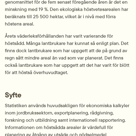
genomsnittet för de fem senast föregående åren är det en 
minskning med 19 %. Den ekologiska höstvetesarealen har 
beräknats till 25 500 hektar, vilket är i nivå med förra 
höstens areal.
Årets väderleksförhållanden har varit varierande för 
höstsådd. Många lantbrukare har kunnat så enligt plan. Det 
finns dock lantbrukare som har uppgett att de på grund av 
regn sått mindre areal än vad som var planerat. Det finns 
också lantbrukare som har uppgett att det har varit för blött 
för att höstså överhuvudtaget.
Syfte
Statistiken används huvudsakligen för ekonomiska kalkyler 
inom jordbrukssektorn, exportplanering, rådgivning, 
forskning och utbildning samt internationell rapportering. 
Informationen om höstsådda arealer är värdefull för 
planering av åtgång av utsäde och gödselmedel 