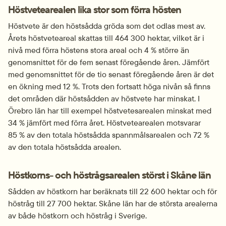
Höstvetearealen lika stor som förra hösten
Höstvete är den höstsådda gröda som det odlas mest av. 
Årets höstveteareal skattas till 464 300 hektar, vilket är i 
nivå med förra höstens stora areal och 4 % större än 
genomsnittet för de fem senast föregående åren. Jämfört 
med genomsnittet för de tio senast föregående åren är det 
en ökning med 12 %. Trots den fortsatt höga nivån så finns 
det områden där höstsådden av höstvete har minskat. I 
Örebro län har till exempel höstvetesarealen minskat med 
34 % jämfört med förra året. Höstvetearealen motsvarar 
85 % av den totala höstsådda spannmålsarealen och 72 % 
av den totala höstsådda arealen.
Höstkorns- och höstrågsarealen störst i Skåne län
Sådden av höstkorn har beräknats till 22 600 hektar och för 
höstråg till 27 700 hektar. Skåne län har de största arealerna 
av både höstkorn och höstråg i Sverige.