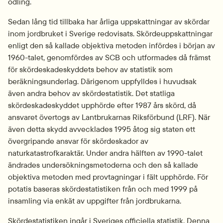
odling.
Sedan lång tid tillbaka har årliga uppskattningar av skördar 
inom jordbruket i Sverige redovisats. Skördeuppskattningar 
enligt den så kallade objektiva metoden infördes i början av 
1960-talet, genomfördes av SCB och utformades då främst 
för skördeskadeskyddets behov av statistik som 
beräkningsunderlag. Därigenom uppfylldes i huvudsak 
även andra behov av skördestatistik. Det statliga 
skördeskadeskyddet upphörde efter 1987 års skörd, då 
ansvaret övertogs av Lantbrukarnas Riksförbund (LRF). När 
även detta skydd avvecklades 1995 åtog sig staten ett 
övergripande ansvar för skördeskador av 
naturkatastrofkaraktär. Under andra hälften av 1990-talet 
ändrades undersökningsmetoderna och den så kallade 
objektiva metoden med provtagningar i fält upphörde. För 
potatis baseras skördestatistiken från och med 1999 på 
insamling via enkät av uppgifter från jordbrukarna.
Skördestatistiken ingår i Sveriges officiella statistik. Denna 