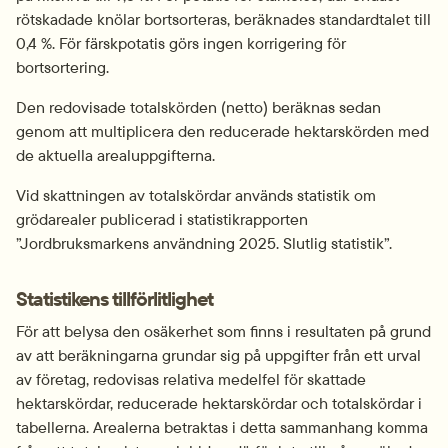
rötskadade knölar bortsorteras, beräknades standardtalet till 
0,4 %. För färskpotatis görs ingen korrigering för 
bortsortering.
Den redovisade totalskörden (netto) beräknas sedan 
genom att multiplicera den reducerade hektarskörden med 
de aktuella arealuppgifterna.
Vid skattningen av totalskördar används statistik om 
grödarealer publicerad i statistik­rapporten 
”Jordbruksmarkens användning 2025. Slutlig statistik”.
Statistikens tillförlitlighet
För att belysa den osäkerhet som finns i resultaten på grund 
av att beräkningarna grundar sig på uppgifter från ett urval 
av företag, redovisas relativa medelfel för skattade 
hektarskördar, reducerade hektarskördar och totalskördar i 
tabellerna. Arealerna betraktas i detta sammanhang komma 