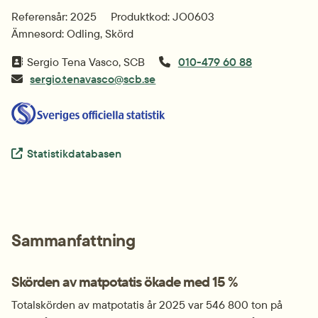
Referensår: 2025
Produktkod: JO0603
Ämnesord: Odling, Skörd
Sergio Tena Vasco, SCB
010-479 60 88
sergio.tenavasco@scb.se
Extern länk.
Statistikdatabasen
Sammanfattning
Skörden av matpotatis ökade med 15 %
Totalskörden av matpotatis år 2025 var 546 800 ton på 