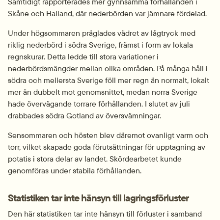
Samtidigt rapporterades mer gynnsamma förhållanden i 
Skåne och Halland, där nederbörden var jämnare fördelad.
Under högsommaren präglades vädret av lågtryck med 
riklig nederbörd i södra Sverige, främst i form av lokala 
regnskurar. Detta ledde till stora variationer i 
nederbördsmängder mellan olika områden. På många håll i 
södra och mellersta Sverige föll mer regn än normalt, lokalt 
mer än dubbelt mot genomsnittet, medan norra Sverige 
hade övervägande torrare förhållanden. I slutet av juli 
drabbades södra Gotland av översvämningar.
Sensommaren och hösten blev däremot ovanligt varm och 
torr, vilket skapade goda förutsättningar för upptagning av 
potatis i stora delar av landet. Skördearbetet kunde 
genomföras under stabila förhållanden.
Statistiken tar inte hänsyn till lagringsförluster
Den här statistiken tar inte hänsyn till förluster i samband 