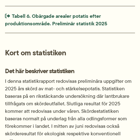
Extern länk som öppnas i nytt fönster eller ny flik.
Tabell 6. Obärgade arealer potatis efter 
produktionsområde. Preliminär statistik 2025
Kort om statistiken
Det här beskriver statistiken
I denna statistikrapport redovisas preliminära uppgifter om 
2025 års skörd av mat- och stärkelsepotatis. Statistiken 
baseras på en rikstäckande undersökning där lantbrukare 
tillfrågats om skördeutfallet. Slutliga resultat för 2025 
kommer att redovisas under våren. Skördestatistiken 
baseras normalt på underlag från alla odlingsformer som 
förekommer i landet. I mitten av juni redovisas också 
skörderesultat för ekologisk respektive konventionell 