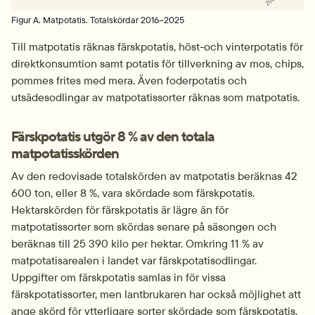
Figur A. Matpotatis. Totalskördar 2016–2025
Till matpotatis räknas färskpotatis, höst-och vinterpotatis för 
direktkonsumtion samt potatis för tillverkning av mos, chips, 
pommes frites med mera. Även foderpotatis och 
utsädesodlingar av matpotatissorter räknas som matpotatis.
Färskpotatis utgör 8 % av den totala 
matpotatisskörden
Av den redovisade totalskörden av matpotatis beräknas 42 
600 ton, eller 8 %, vara skördade som färskpotatis. 
Hektarskörden för färskpotatis är lägre än för 
matpotatissorter som skördas senare på säsongen och 
beräknas till 25 390 kilo per hektar. Omkring 11 % av 
matpotatisarealen i landet var färskpotatisodlingar. 
Uppgifter om färskpotatis samlas in för vissa 
färskpotatissorter, men lantbrukaren har också möjlighet att 
ange skörd för ytterligare sorter skördade som färskpotatis.