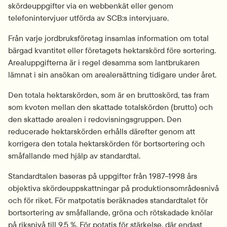
skördeuppgifter via en webbenkät eller genom 
telefonintervjuer utförda av SCB:s intervjuare.
Från varje jordbruksföretag insamlas information om total 
bärgad kvantitet eller företagets hektarskörd före sortering. 
Arealuppgifterna är i regel desamma som lantbrukaren 
lämnat i sin ansökan om arealersättning tidigare under året.
Den totala hektarskörden, som är en bruttoskörd, tas fram 
som kvoten mellan den skattade totalskörden (brutto) och 
den skattade arealen i redovisningsgruppen. Den 
reducerade hektarskörden erhålls därefter genom att 
korrigera den totala hektarskörden för bortsortering och 
småfallande med hjälp av standardtal.
Standardtalen baseras på uppgifter från 1987–1998 års 
objektiva skördeuppskattningar på produktionsområdesnivå 
och för riket. För matpotatis beräknades standardtalet för 
bortsortering av småfallande, gröna och rötskadade knölar 
på riksnivå till 9,5 %. För potatis för stärkelse, där endast 