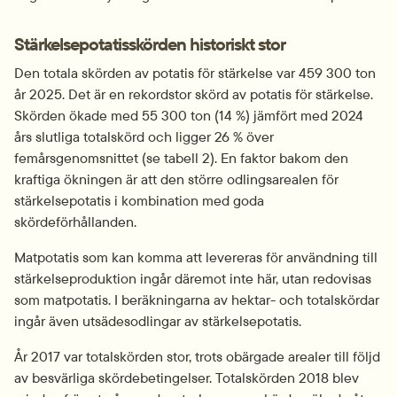
Stärkelsepotatisskörden historiskt stor
Den totala skörden av potatis för stärkelse var 459 300 ton 
år 2025. Det är en rekordstor skörd av potatis för stärkelse. 
Skörden ökade med 55 300 ton (14 %) jämfört med 2024 
års slutliga totalskörd och ligger 26 % över 
femårsgenomsnittet (se tabell 2). En faktor bakom den 
kraftiga ökningen är att den större odlingsarealen för 
stärkelsepotatis i kombination med goda 
skördeförhållanden.
Matpotatis som kan komma att levereras för användning till 
stärkelseproduktion ingår däremot inte här, utan redovisas 
som matpotatis. I beräkningarna av hektar- och totalskördar 
ingår även utsädesodlingar av stärkelsepotatis.
År 2017 var totalskörden stor, trots obärgade arealer till följd 
av besvärliga skördebetingelser. Totalskörden 2018 blev 