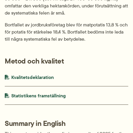
omfattar den verkliga hektarskörden, under förutsättning att 
de systematiska felen är små.
Bortfallet av jordbruksföretag blev för matpotatis 13,8 % och 
för potatis för stärkelse 18,4 %. Bortfallet bedöms inte leda 
till några systematiska fel av betydelse.
Metod och kvalitet
PDF-fil.
pdf, 919.3 kB.
Kvalitetsdeklaration
PDF-fil.
pdf, 401.6 kB.
Statistikens framställning
Summary in English