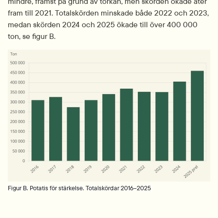
mindre, främst på grund av torkan, men skörden ökade åter 
fram till 2021. Totalskörden minskade både 2022 och 2023, 
medan skörden 2024 och 2025 ökade till över 400 000 
ton, se figur B.
Fö
Figur B. Potatis för stärkelse. Totalskördar 2016–2025