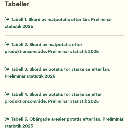
Tabeller
Extern länk som öppnas i nytt fönster eller ny flik.
Tabell 1. Skörd av matpotatis efter län. Preliminär 
statistik 2025
Extern länk som öppnas i nytt fönster eller ny flik.
Tabell 2. Skörd av matpotatis efter 
produktionsområde. Preliminär statistik 2025
Extern länk som öppnas i nytt fönster eller ny flik.
Tabell 3. Skörd av potatis för stärkelse efter län. 
Preliminär statistik 2025
Extern länk som öppnas i nytt fönster eller ny flik.
Tabell 4. Skörd av potatis för stärkelse efter 
produktionsområde. Preliminär statistik 2025
Extern länk som öppnas i nytt fönster eller ny flik.
Tabell 5. Obärgade arealer potatis efter län. Preliminär 
statistik 2025