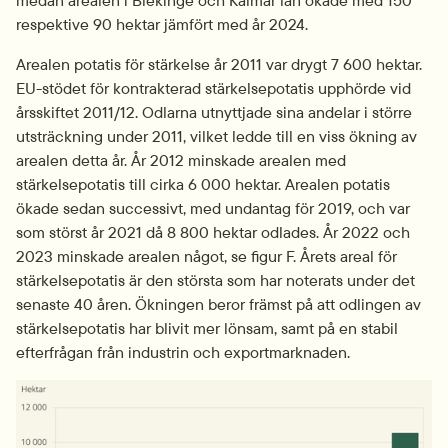
respektive 90 hektar jämfört med år 2024.
Arealen potatis för stärkelse år 2011 var drygt 7 600 hektar. 
EU-stödet för kontrakterad stärkelsepotatis upphörde vid 
årsskiftet 2011/12. Odlarna utnyttjade sina andelar i större 
utsträckning under 2011, vilket ledde till en viss ökning av 
arealen detta år. År 2012 minskade arealen med 
stärkelsepotatis till cirka 6 000 hektar. Arealen potatis 
ökade sedan successivt, med undantag för 2019, och var 
som störst år 2021 då 8 800 hektar odlades. År 2022 och 
2023 minskade arealen något, se figur F. Årets areal för 
stärkelsepotatis är den största som har noterats under det 
senaste 40 åren. Ökningen beror främst på att odlingen av 
stärkelsepotatis har blivit mer lönsam, samt på en stabil 
efterfrågan från industrin och exportmarknaden.
Fö