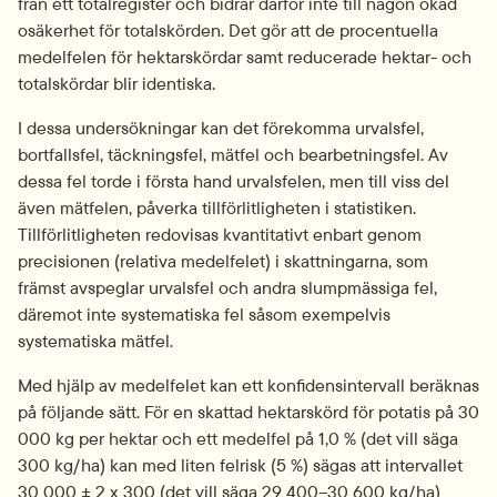
från ett totalregister och bidrar därför inte till någon ökad 
osäkerhet för totalskörden. Det gör att de procentuella 
medelfelen för hektarskördar samt reducerade hektar- och 
totalskördar blir identiska.
I dessa undersökningar kan det förekomma urvalsfel, 
bortfallsfel, täckningsfel, mätfel och bearbetningsfel. Av 
dessa fel torde i första hand urvalsfelen, men till viss del 
även mätfelen, påverka tillförlitligheten i statistiken. 
Tillförlitligheten redovisas kvantitativt enbart genom 
precisionen (relativa medelfelet) i skattningarna, som 
främst avspeglar urvalsfel och andra slumpmässiga fel, 
däremot inte systematiska fel såsom exempelvis 
systematiska mätfel.
Med hjälp av medelfelet kan ett konfidensintervall beräknas 
på följande sätt. För en skattad hektarskörd för potatis på 30 
000 kg per hektar och ett medelfel på 1,0 % (det vill säga 
300 kg/ha) kan med liten felrisk (5 %) sägas att intervallet 
30 000 ± 2 x 300 (det vill säga 29 400–30 600 kg/ha) 