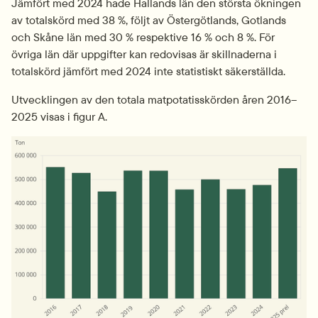
Jämfört med 2024 hade Hallands län den största ökningen 
av totalskörd med 38 %, följt av Östergötlands, Gotlands 
och Skåne län med 30 % respektive 16 % och 8 %. För 
övriga län där uppgifter kan redovisas är skillnaderna i 
totalskörd jämfört med 2024 inte statistiskt säkerställda.
Utvecklingen av den totala matpotatisskörden åren 2016–
2025 visas i figur A.
Fö