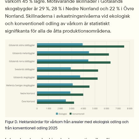
vårkorn 45 % lägre. Motsvarande skillnader i Götalands 
skogsbygder är 29 %, 28 % i Nedre Norrland och 22 % i Övre 
Norrland. Skillnaderna i avkastningsnivåerna vid ekologisk 
och konventionell odling av vårkorn är statistiskt 
signifikanta för alla de åtta produktionsområdena.
Fö
Figur D. Hektarskördar för vårkorn från arealer med ekologisk odling och
från konventionell odling 2025