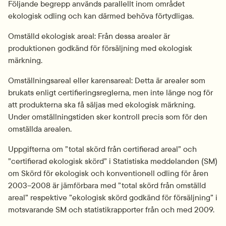
Följande begrepp används parallellt inom området 
ekologisk odling och kan därmed behöva förtydligas.
Omställd ekologisk areal: Från dessa arealer är 
produktionen godkänd för försäljning med ekologisk 
märkning.
Omställningsareal eller karensareal: Detta är arealer som 
brukats enligt certifieringsreglerna, men inte länge nog för 
att produkterna ska få säljas med ekologisk märkning. 
Under omställningstiden sker kontroll precis som för den 
omställda arealen.
Uppgifterna om ”total skörd från certifierad areal” och 
”certifierad ekologisk skörd” i Statistiska meddelanden (SM) 
om Skörd för ekologisk och konventionell odling för åren 
2003–2008 är jämförbara med ”total skörd från omställd 
areal” respektive ”ekologisk skörd godkänd för försäljning” i 
motsvarande SM och statistikrapporter från och med 2009.