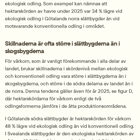
ekologisk odling. Som exempel kan nämnas att 
hektarskörden av havre under 2025 var 34 % lägre vid 
ekologisk odling i Götalands norra slättbygder än vid 
motsvarande konventionella odling i området.
Skillnaderna är ofta större i slättbygderna än i 
skogsbygderna
För vårkorn, som är vanligt förekommande i alla delar av 
landet, brukar skillnaderna i skördenivå mellan ekologisk 
och konventionell odling vara större i slättbygderna än i 
skogsbygderna, och större i de södra delarna av landet än i 
de norra. Denna tendens gäller även för år 2025, se figur D, 
där hektarskördarna för vårkorn enligt de två 
odlingsformerna jämförs i de åtta produktionsområdena.
I Götalands södra slättbygder är hektarskörden för vårkorn 
48 % lägre vid ekologisk odling än vid konventionell odling. 
I Svealands slättbygder är den ekologiska hektarskörden av 