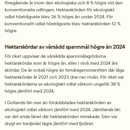
föregående år inom den ekologiska och 8 % högre vid den 
konventionella odlingen. Hektarskörden för ekologiskt 
odlat höstrågvete blev 36 % högre än under 2024. För 
konventionellt odlat höstrågvete blev hektarskörden 12 % 
högre.
Hektarskördar av vårsådd spannmål högre än 2024
För riket uppvisar de vårsådda spannmålsgrödorna 
hektarskördar som är högre än, eller i nivå med 2024 års 
skördar. De är också högre än femårsgenomsnitten där låga 
hektarskördar år 2021 och 2023 drar ner nivån. För riket var 
hektarskördarna av ekologiskt odlat vårkorn ungefär 38 % 
högre jämfört med 2024.
I Gotlands län mer än fördubblades hektarskörden av 
ekologiskt odlat vårkorn jämfört med 2024. Jämtlands län 
var det enda länet där hektarskörden minskade. Den var 
drygt en tredjedel lägre jämfört med fjolåret.