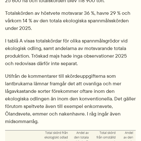
25 600 ha och totalskörden blev 118 900 ton.
Totalskörden av höstvete motsvarar 36 %, havre 29 % och 
vårkorn 14 % av den totala ekologiska spannmålsskörden 
under 2025.
I tablå A visas totalskördar för olika spannmålsgrödor vid 
ekologisk odling, samt andelarna av motsvarande totala 
produktion. Tröskad majs hade inga observationer 2025 
och redovisas därför inte separat.
Utifrån de kommentarer till skördeuppgifterna som 
lantbrukarna lämnar framgår det att ovanliga och mer 
lågavkastande sorter förekommer oftare inom den 
ekologiska odlingen än inom den konventionella. Det gäller 
förutom speltvete även till exempel enkornsvete, 
Ölandsvete, emmer och nakenhavre. I råg ingår även 
midsommarråg.
Fö