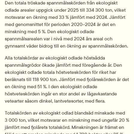
Den totala tröskade spannmålsskörden från ekologiskt 
odlade arealer uppgick under 2025 till 334 300 ton, vilket 
motsvarar en ökning med 33 % jämfört med 2024. Jämfört 
med genomsnittet för perioden 2020–2024 är det en 
minskning med 5 %. Den ekologiskt odlade 
spannmålsarealen var i nivå med 2024 års areal och 
gynnsamt väder bidrog till en ökning av spannmålsskörden.
Alla totalskördar av ekologiskt odlade höstsådda 
spannmålsgrödor ökade jämfört med föregående år. Den 
ekologiskt odlade totala höstveteskörden för riket har 
beräknats till 118 900 ton. Jämfört med fjolårsskörden är det 
en ökning med 51 %. I den ekologiskt odlade 
höstveteskörden ingår en stor andel av lågavkastande 
vetearter såsom dinkel, lantvetesorter, med flera.
Totalskörden av ekologiskt odlad blandsäd minskade med 
3 000 ton, vilket motsvarar en minskning med ungefär 20 % 
jämfört med fjolårets totalskörd. Minskningen är främst en 