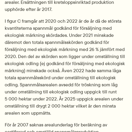
arealer. Ersättningen till kretsloppsinriktad produktion 
upphörde efter år 2017.
I figur C framgår att 2020 och 2022 är de år då de största 
kvantiteterna spannmål godkänd för försäljning med 
ekologisk märkning skördades. Under 2021 minskade 
däremot den totala spannmålsskörden godkänd för 
försäljning med ekologisk märkning med 26 % jämfört med 
2020. Den del av skörden som ligger under omställning till 
ekologisk odling (ej godkänd för försäljning med ekologisk 
märkning) minskade också. Även 2022 hade samma låga 
totala spannmålsskörd under omställning till ekologisk 
odling. Spannmålsarealen avsedd för tröskning som låg 
under omställning till ekologisk odling uppgick till runt 
5 000 hektar under 2022. År 2025 uppgick arealen under 
omställning till drygt 2 000 hektar vilket är den minsta 
arealen som uppmätts.
För år 2007 saknas arealunderlag för beräkning av 
certifierad och omställd spannmålsproduktion.