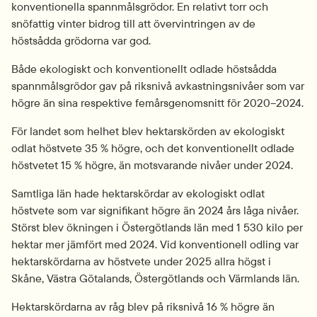
konventionella spannmålsgrödor. En relativt torr och 
snöfattig vinter bidrog till att övervintringen av de 
höstsådda grödorna var god.
Både ekologiskt och konventionellt odlade höstsådda 
spannmålsgrödor gav på riksnivå avkastningsnivåer som var 
högre än sina respektive femårsgenomsnitt för 2020–2024.
För landet som helhet blev hektarskörden av ekologiskt 
odlat höstvete 35 % högre, och det konventionellt odlade 
höstvetet 15 % högre, än motsvarande nivåer under 2024.
Samtliga län hade hektarskördar av ekologiskt odlat 
höstvete som var signifikant högre än 2024 års låga nivåer. 
Störst blev ökningen i Östergötlands län med 1 530 kilo per 
hektar mer jämfört med 2024. Vid konventionell odling var 
hektarskördarna av höstvete under 2025 allra högst i 
Skåne, Västra Götalands, Östergötlands och Värmlands län.
Hektarskördarna av råg blev på riksnivå 16 % högre än 