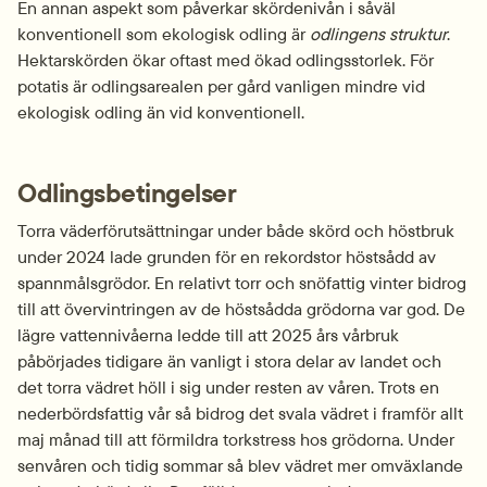
En annan aspekt som påverkar skördenivån i såväl 
konventionell som ekologisk odling är 
odlingens struktur
. 
Hektarskörden ökar oftast med ökad odlingsstorlek. För 
potatis är odlingsarealen per gård vanligen mindre vid 
ekologisk odling än vid konventionell.
Odlingsbetingelser
Torra väderförutsättningar under både skörd och höstbruk 
under 2024 lade grunden för en rekordstor höstsådd av 
spannmålsgrödor. En relativt torr och snöfattig vinter bidrog 
till att övervintringen av de höstsådda grödorna var god. De 
lägre vattennivåerna ledde till att 2025 års vårbruk 
påbörjades tidigare än vanligt i stora delar av landet och 
det torra vädret höll i sig under resten av våren. Trots en 
nederbördsfattig vår så bidrog det svala vädret i framför allt 
maj månad till att förmildra torkstress hos grödorna. Under 
senvåren och tidig sommar så blev vädret mer omväxlande 