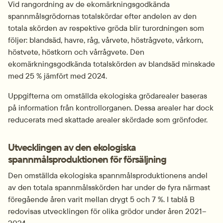
Vid rangordning av de ekomärkningsgodkända 
spannmålsgrödornas totalskördar efter andelen av den 
totala skörden av respektive gröda blir turordningen som 
följer: blandsäd, havre, råg, vårvete, höstrågvete, vårkorn, 
höstvete, höstkorn och vårrågvete. Den 
ekomärkningsgodkända totalskörden av blandsäd minskade 
med 25 % jämfört med 2024.
Uppgifterna om omställda ekologiska grödarealer baseras 
på information från kontrollorganen. Dessa arealer har dock 
reducerats med skattade arealer skördade som grönfoder.
Utvecklingen av den ekologiska 
spannmålsproduktionen för försäljning
Den omställda ekologiska spannmålsproduktionens andel 
av den totala spannmålsskörden har under de fyra närmast 
föregående åren varit mellan drygt 5 och 7 %. I tablå B 
redovisas utvecklingen för olika grödor under åren 2021–
2024.