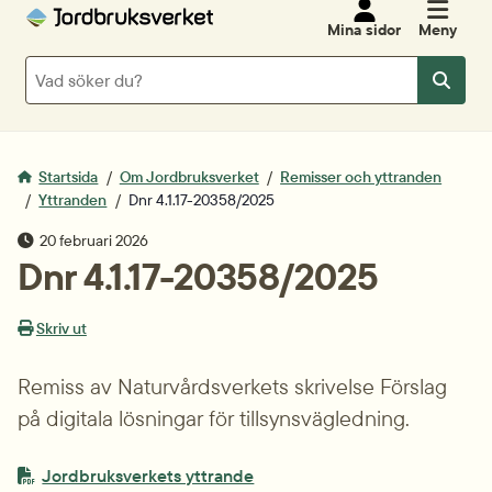
Mina sidor
Meny
Sök
Sök
Startsida
Om Jordbruksverket
Remisser och yttranden
Yttranden
Dnr 4.1.17-20358/2025
publiceringsdatum
20 februari 2026
Dnr 4.1.17-20358/2025
Skriv ut
Remiss av Naturvårdsverkets skrivelse Förslag 
på digitala lösningar för tillsynsvägledning.
PDF-fil.
pdf, 151.9 kB.
Jordbruksverkets yttrande