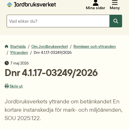
Mina sidor
Meny
Sök
Sök
Startsida
Om Jordbruksverket
Remisser och yttranden
Yttranden
Dnr 4.1.17-03249/2026
publiceringsdatum
7 maj 2026
Dnr 4.1.17-03249/2026
Skriv ut
Jordbruksverkets yttrande om betänkandet En 
kortare instanskedja för mark- och miljöärenden, 
SOU 2025:122.