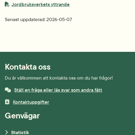
PDF-fil.
pdf, 110.2 kB.
Jordbruksverkets yttrande
Senast uppdaterad: 
2026-05-07
Kontakta oss
Du är välkommen att kontakta oss om du har frågor!
Ställ en fråga eller läs svar som andra fått
Kontaktuppgifter
Genvägar
Statistik