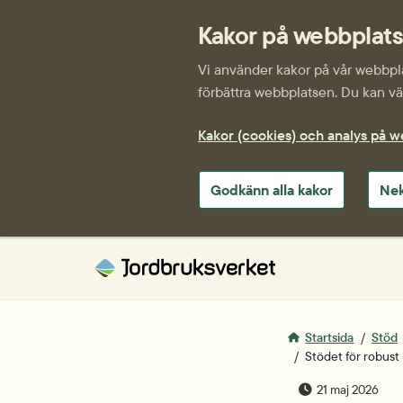
Kakor på webbplat
Vi använder kakor på vår webbplat
förbättra webbplatsen. Du kan väl
Kakor (cookies) och analys på 
Godkänn alla kakor
Nek
Startsida
Stöd
Stödet för robust
publiceringsda
21 maj 2026