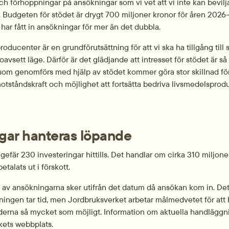
ch förhoppningar på ansökningar som vi vet att vi inte kan bevilja
. Budgeten för stödet är drygt 700 miljoner kronor för åren 2026
har fått in ansökningar för mer än det dubbla.
oducenter är en grundförutsättning för att vi ska ha tillgång till
vsett läge. Därför är det glädjande att intresset för stödet är så s
som genomförs med hjälp av stödet kommer göra stor skillnad för
tståndskraft och möjlighet att fortsätta bedriva livsmedelsprodu
gar hanteras löpande
ngefär 230 investeringar hittills. Det handlar om cirka 310 miljone
etalats ut i förskott.
v ansökningarna sker utifrån det datum då ansökan kom in. Det s
ningen tar tid, men Jordbruksverket arbetar målmedvetet för att h
erna så mycket som möjligt. Information om aktuella handläggnin
kets webbplats.