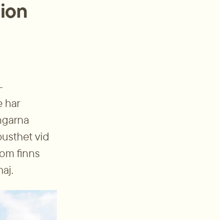
ion 
­
 har 
garna 
usthet vid 
om finns 
aj.