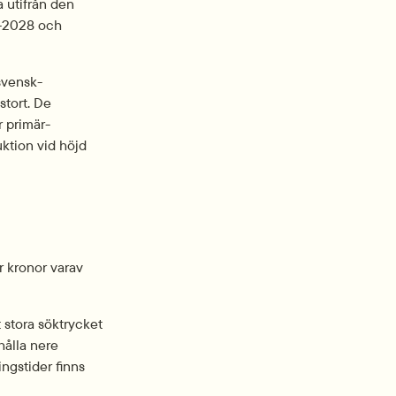
 utifrån den 
–2028 och 
 svensk­
tort. De 
 primär­
ktion vid höjd 
r kronor varav 
tora sök­trycket 
ålla nere 
gstider finns 