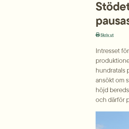
Stödet
pausas
Skriv ut
Intresset fö
produktione
hundratals 
ansökt om st
höjd bereds
och därför 