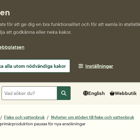
sen
s för att ge dig en bra funktionalitet och för att samla in statis
ja att godkänna eller neka kakor.
webbplatsen
a alla utom nödvändiga kakor
Inställningar
Sök
English
Webbutik
Sök
Fiske och vattenbruk
Nyheter om stöden till fiske och vattenbruk
 primärproduktion pausas för nya ansökningar
tum