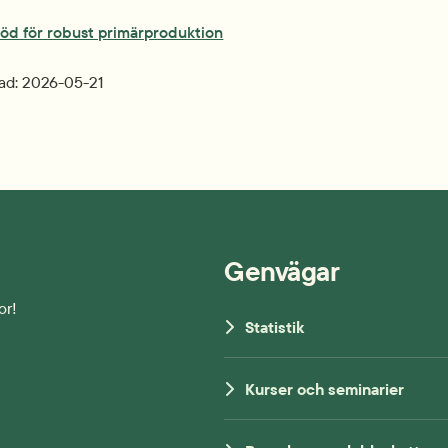
töd för robust primärproduktion
ad: 
2026-05-21
Genvägar
or!
Statistik
Kurser och seminarier