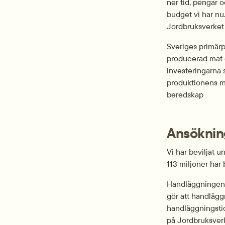
ner tid, pengar o
budget vi har nu
Jordbruksverket 
Sveriges primärpr
producerad mat oa
investeringarna 
produktionens mo
beredskap
Ansöknin
Vi har beviljat u
113 miljoner har b
Handläggningen a
gör att handlägg
handläggningstid
på Jordbruksver