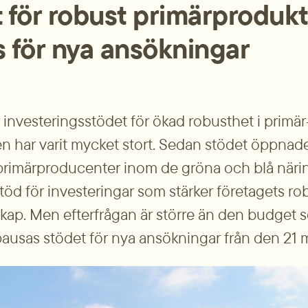
 för robust primärprodukt
 för nya ansökningar
r investeringsstödet för ökad robusthet i primär
n har varit mycket stort. Sedan stödet öppnade
primärproducenter inom de gröna och blå närin
öd för investeringar som stärker företagets rob
kap. Men efterfrågan är större än den budget s
pausas stödet för nya ansökningar från den 21 m