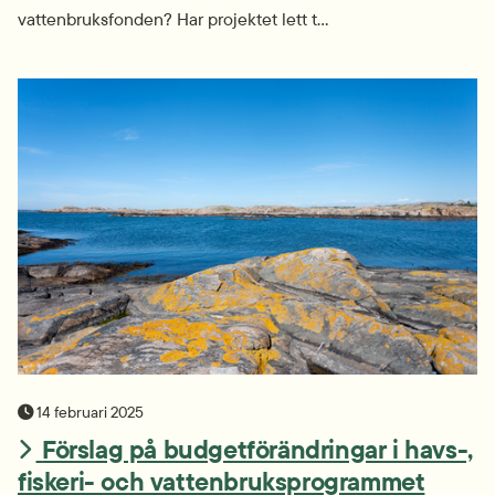
vattenbruks­fonden? Har projektet lett t...
publiceringsdatum
14 februari 2025
Förslag på budgetförändringar i havs-,
fiskeri- och vattenbruks­programmet