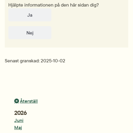
Hjälpte informationen på den här sidan dig?
Ja
Nej
Senast granskad: 2025-10-02
Återställ
År:
2026
Juni
Maj