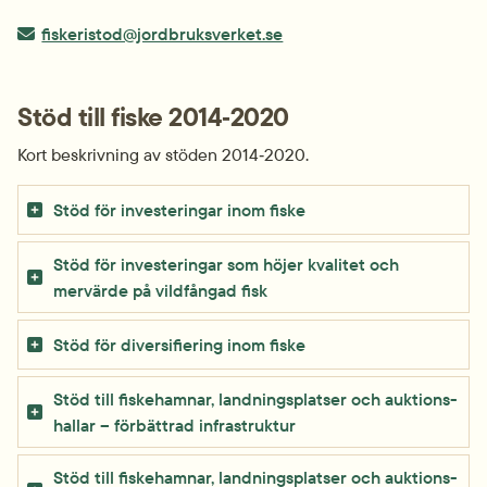
E-post:
fiskeristod@jordbruksverket.se
Stöd till fiske 2014‑2020
Kort beskrivning av stöden 2014‑2020.
Stöd för investeringar inom fiske
Stöd för investeringar som höjer kvalitet och 
mervärde på vildfångad fisk
Stöd för diversi­fiering inom fiske
Stöd till fiske­hamnar, landnings­platser och auktions­
hallar – förbättrad infrastruktur
Stöd till fiske­hamnar, landnings­platser och auktions­