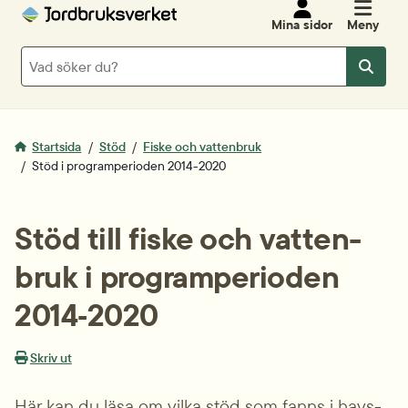
Mina sidor
Meny
Sök
Sök
Startsida
Stöd
Fiske och vattenbruk
Stöd i programperioden 2014-2020
Stöd till fiske och vatten­
bruk i program­perioden 
2014‑2020
Skriv ut
Här kan du läsa om vilka stöd som fanns i havs- 