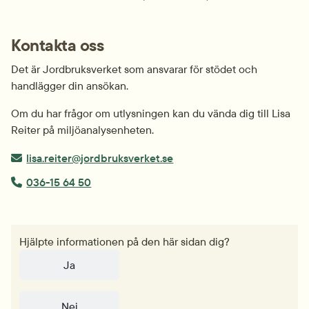
Kontakta oss
Det är Jordbruksverket som ansvarar för stödet och 
handlägger din ansökan.
Om du har frågor om utlysningen kan du vända dig till Lisa 
Reiter på miljöanalysenheten.
E-post:
lisa.reiter@jordbruksverket.se
Telefonnummer:
036-15 64 50
Hjälpte informationen på den här sidan dig?
Ja
Nej