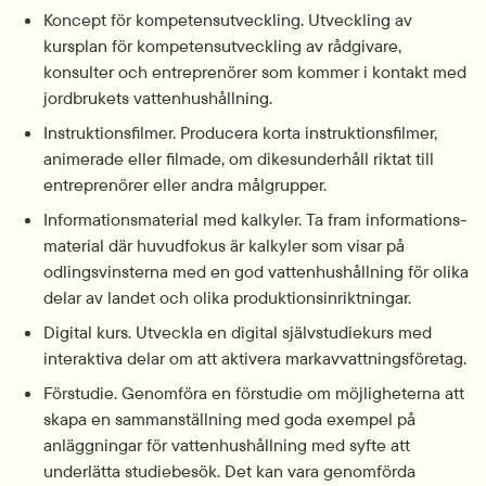
Koncept för kompetens­utveckling. Utveckling av 
kursplan för kompetens­utveckling av rådgivare, 
konsulter och entreprenörer som kommer i kontakt med 
jordbrukets vattenhushållning.
Instruktionsfilmer. Producera korta instruktionsfilmer, 
animerade eller filmade, om dikesunderhåll riktat till 
entreprenörer eller andra målgrupper.
Informations­material med kalkyler. Ta fram informations­
material där huvudfokus är kalkyler som visar på 
odlings­vinsterna med en god vattenhushållning för olika 
delar av landet och olika produktions­inriktningar.
Digital kurs. Utveckla en digital självstudiekurs med 
interaktiva delar om att aktivera markavvattnings­företag.
Förstudie. Genomföra en förstudie om möjligheterna att 
skapa en sammanställning med goda exempel på 
anläggningar för vattenhushållning med syfte att 
underlätta studiebesök. Det kan vara genomförda 