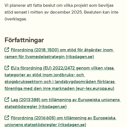
Vi planerar att fatta beslut om vilka projekt som beviljas 
stöd senast i mitten av december 2025. Besluten kan inte 
överklagas.
Författningar
Extern länk.
Förordning (2018: 1500) om stöd för åtgärder inom 
ramen för livsmedelsstrategin (riksdagen.se)
Extern länk.
EU:s förordning (EU) 2022/2472 genom vilken vissa 
kategorier av stöd inom jordbruks- och 
skogsbrukssektorn och i landsbygdsområden förklaras 
förenliga med den inre marknaden (eur-lex.europa.eu)
Extern länk.
Lag (2013:388) om tillämpning av Europeiska unionens 
statsstödsregler (riksdagen.se)
Extern länk.
Förordning (2016:605) om tillämpning av Europeiska 
unionens statsstödsregler (riksdagen.se)