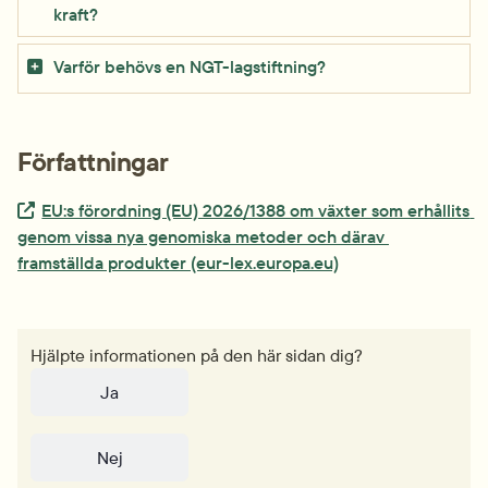
kraft?
Varför behövs en NGT-lagstiftning?
Författningar
Extern länk.
EU:s förordning (EU) 2026/1388 om växter som erhållits 
genom vissa nya genomiska metoder och därav 
framställda produkter (eur-lex.europa.eu)
Hjälpte informationen på den här sidan dig?
Ja
Nej