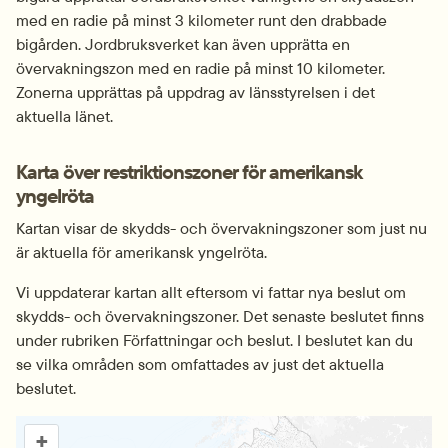
med en radie på minst 3 kilometer runt den drabbade 
bigården. Jordbruksverket kan även upprätta en 
övervakningszon med en radie på minst 10 kilometer. 
Zonerna upprättas på uppdrag av länsstyrelsen i det 
aktuella länet.
Karta över restriktions­zoner för amerikansk 
yngelröta
Kartan visar de skydds- och övervaknings­zoner som just nu 
är aktuella för amerikansk yngelröta.
Vi uppdaterar kartan allt eftersom vi fattar nya beslut om 
skydds- och övervakningszoner. Det senaste beslutet finns 
under rubriken Författningar och beslut. I beslutet kan du 
se vilka områden som omfattades av just det aktuella 
beslutet.
Karta över restriktionszoner för amerikansk yngelröta
+