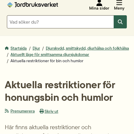
Mina sidor
Meny
Sök
Sök
Startsida
Djur
Djurskydd, smittskydd, djurhälsa och folkhälsa
Aktuellt läge för smittsamma djursjukdomar
Aktuella restriktioner för bin och humlor
Aktuella restriktioner för 
honungsbin och humlor
Prenumerera
Skriv ut
Här finns aktuella restriktioner och 