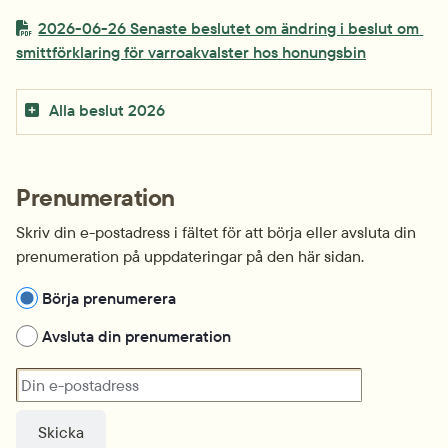
PDF-fil.
2026-06-26 Senaste beslutet om ändring i beslut om 
pdf, 244.3 k
smittförklaring för varroakvalster hos honungsbin
Alla beslut 2026
Prenumeration
Skriv din e-postadress i fältet för att börja eller avsluta din 
prenumeration på uppdateringar på den här sidan.
Hantera prenumeration
Börja prenumerera
Avsluta din prenumeration
Din e-postadress