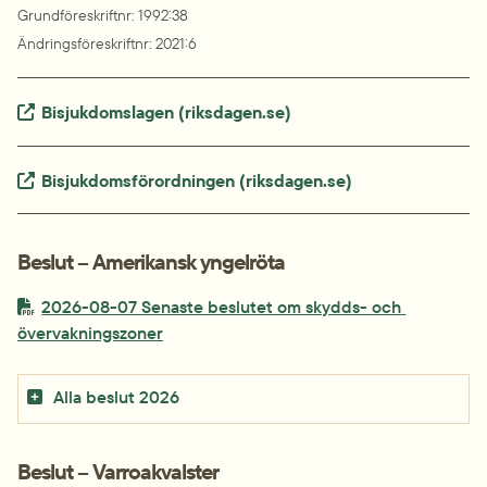
Grundföreskriftnr
: 
1992:38
Ändringsföreskriftnr
: 
2021:6
Extern länk.
Bisjukdomslagen (riksdagen.se)
Extern länk.
Bisjukdomsförordningen (riksdagen.se)
Beslut – Amerikansk yngelröta
PDF-fil.
2026-08-07 Senaste beslutet om skydds- och 
pdf, 335.3 kB.
övervakningszoner
Alla beslut 2026
Beslut – Varroakvalster