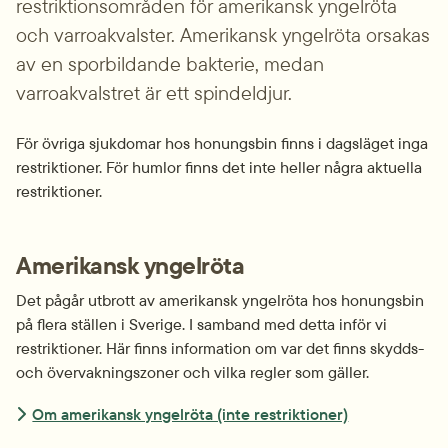
restriktionsområden för amerikansk yngelröta 
och varroakvalster. Amerikansk yngelröta orsakas 
av en sporbildande bakterie, medan 
varroakvalstret är ett spindeldjur.
För övriga sjukdomar hos honungsbin finns i dagsläget inga 
restriktioner. För humlor finns det inte heller några aktuella 
restriktioner.
Amerikansk yngelröta
Det pågår utbrott av amerikansk yngelröta hos honungsbin 
på flera ställen i Sverige. I sam­band med detta inför vi 
restriktioner. Här finns information om var det finns skydds- 
och över­vak­ningszoner och vilka regler som gäller.
Om amerikansk yngelröta (inte restriktioner)