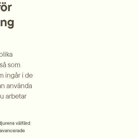
r 
ing
lika 
 så som 
 ingår i de 
an använda 
 arbetar 
djurens välfärd 
l avancerade 