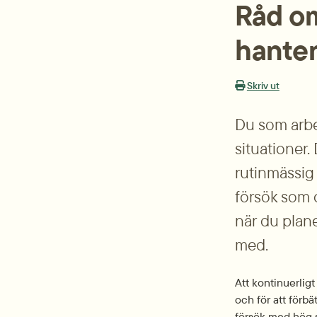
Råd o
hanter
Skriv ut
Du som arbet
situationer.
rutinmässig 
försök som 
när du plane
med.
Att kontinuerligt 
och för att förbä
försök med hög s