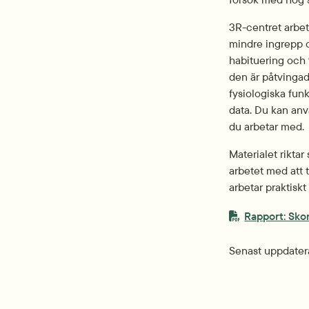
3R-centret arbeta
mindre ingrepp o
habituering och t
den är påtvingad 
fysiologiska funk
data. Du kan anv
du arbetar med.
Materialet riktar
arbetet med att 
arbetar praktisk
PDF-fil.
Rapport: Sko
Senast uppdater