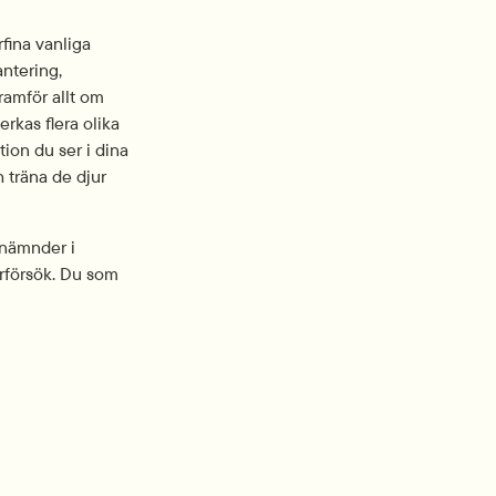
fina vanliga 
ntering, 
amför allt om 
rkas flera olika 
ion du ser i dina 
träna de djur 
 nämnder i 
försök. Du som 
92.2 kB.