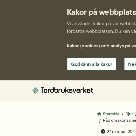
Kakor på webbplat
Vi använder kakor på vår webbplat
förbättra webbplatsen. Du kan väl
Kakor (cookies) och analys på 
Godkänn alla kakor
Nek
Startsida
Djur
Råd om skonsamma
publiceringsda
27 oktober 202