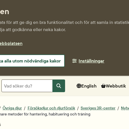
sen
s för att ge dig en bra funktionalitet och för att samla in statis
ja att godkänna eller neka kakor.
webbplatsen
a alla utom nödvändiga kakor
Inställningar
Sök
English
Webbutik
Sök
Övriga djur
Försöksdjur och djurförsök
Sveriges 3R-center
Nyh
re metoder för hantering, habituering och träning
tum
5