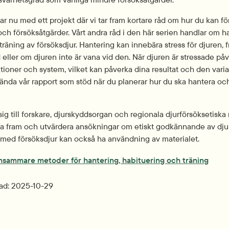
r nu med ett projekt där vi tar fram kortare råd om hur du kan för
ch försöksåtgärder. Vårt andra råd i den här serien handlar om ha
räning av försöksdjur. Hantering kan innebära stress för djuren, fr
eller om djuren inte är vana vid den. När djuren är stressade påve
tioner och system, vilket kan påverka dina resultat och den variat
ända vår rapport som stöd när du planerar hur du ska hantera och 
 sig till forskare, djurskyddsorgan och regionala djurförsöksetiska
ta fram och utvärdera ansökningar om etiskt godkännande av djur
t med försöksdjur kan också ha användning av materialet.
pdf, 1
nsammare metoder för hantering, habituering och träning
ad: 
2025-10-29