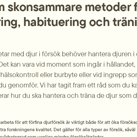
m skonsammare metoder fö
ing, habituering och trän
ar med djur i försök behöver hantera djuren i o
 Det kan vara vid moment som ingår i hållandet,
hälsokontroll eller burbyte eller vid ingrepp som
du genomför. Vi har tagit fram ett råd som du k
rar hur du ska hantera och träna de djur som du
arbeta för att förfina djurförsök är viktigt både för att öka försöks
ttra forskningens kvalitet. Det gäller för alla typer av försök, såvä
vårhetsgrad som vanliga mindre försöksåtgärder.