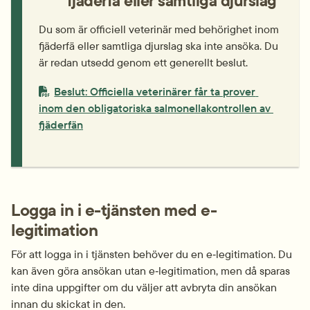
fjäderfä eller samtliga djurslag
Du som är officiell veterinär med behörighet inom 
fjäderfä eller samtliga djurslag ska inte ansöka. Du 
är redan utsedd genom ett generellt beslut.
PDF-fil.
Beslut: Officiella veterinärer får ta prover 
inom den obligatoriska salmonellakontrollen av 
pdf, 172 kB.
fjäderfän
Logga in i e-tjänsten med e-
legitimation
För att logga in i tjänsten behöver du en e‑legitimation. Du 
kan även göra ansökan utan e‑legitimation, men då sparas 
inte dina uppgifter om du väljer att avbryta din ansökan 
innan du skickat in den.