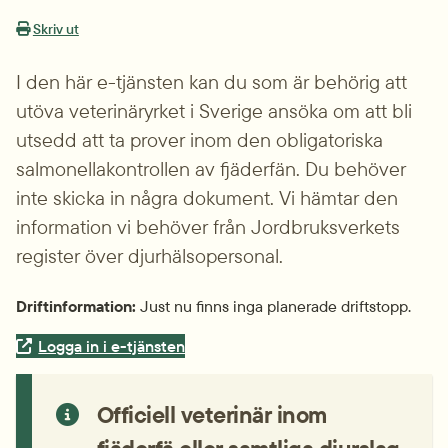
Skriv ut
I den här e-tjänsten kan du som är behörig att 
utöva veterinäryrket i Sverige ansöka om att bli 
utsedd att ta prover inom den obligatoriska 
salmonellakontrollen av fjäderfän. Du behöver 
inte skicka in några dokument. Vi hämtar den 
information vi behöver från Jordbruksverkets 
register över djurhälsopersonal.
Driftinformation:
 Just nu finns inga planerade driftstopp.
Extern länk.
Logga in i e-tjänsten
Officiell veterinär inom 